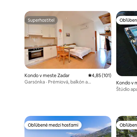
Superhostiteľ
Obľúben
Superhostiteľ
Obľúben
Kondo v meste Zadar
Priemerné ohodnotenie 
4,85 (101)
Garsónka · Prémiová, balkón a
Kondo v 
parkovanie Zadar
Štúdio a
Obľúbené medzi hosťami
Obľúben
Obľúbené medzi hosťami
Obľúben