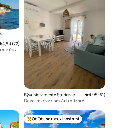
notení: 32
Priemerné ohodnotenie 4,94 z 5, počet hodnotení: 72
4,94 (72)
á melódia
Bývanie v meste Starigrad
Priemerné ohodnoteni
4,98 (51)
Dovolenkový dom Aria di Mare
Obľúbené medzi hosťami
Najobľúbenejšie medzi hosťami