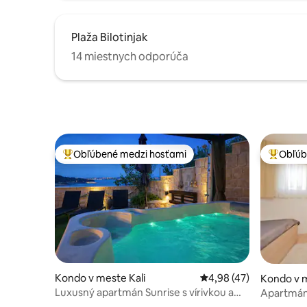
Plaža Bilotinjak
14 miestnych odporúča
Obľúbené medzi hosťami
Obľúb
Najobľúbenejšie medzi hosťami
Najobľúb
Kondo v meste Kali
Priemerné ohodnotenie
4,98 (47)
Kondo v 
Luxusný apartmán Sunrise s vírivkou a
Apartmán
výhľadom na more