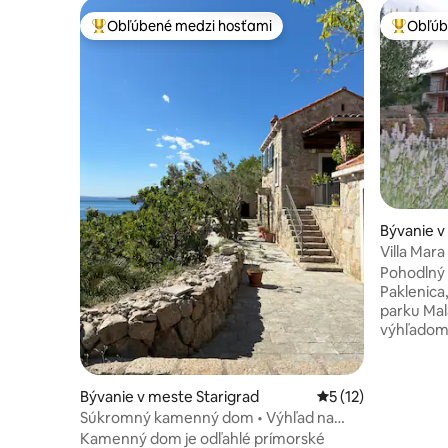
Obľúbené medzi hosťami
Obľúb
Najobľúbenejšie medzi hosťami
Najobľúb
Bývanie v
Villa Mar
úchvatný
Pohodlný 
Paklenica
parku Mal
výhľadom,
dovolenku,
ďaleko ma
pozorovani
Bývanie v meste Starigrad
Priemerné ohodnote
5 (12)
horolezcov
Súkromný kamenný dom • Výhľad na
milovníkov
more • Pokojný pobyt
Kamenný dom je odľahlé prímorské
skutočnú 