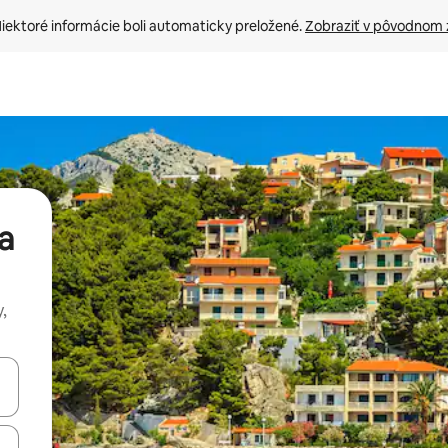
iektoré informácie boli automaticky preložené. 
Zobraziť v pôvodnom 
a
,
rechádzať pomocou klávesov so šípkami nahor a nadol alebo ich pres