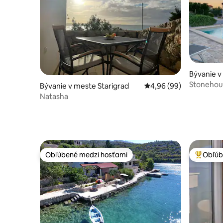
Bývanie v
Stonehou
Bývanie v meste Starigrad
Priemerné ohodnotenie
4,96 (99)
Natasha
Obľúbené medzi hosťami
Obľúb
Obľúbené medzi hosťami
Najobľúb