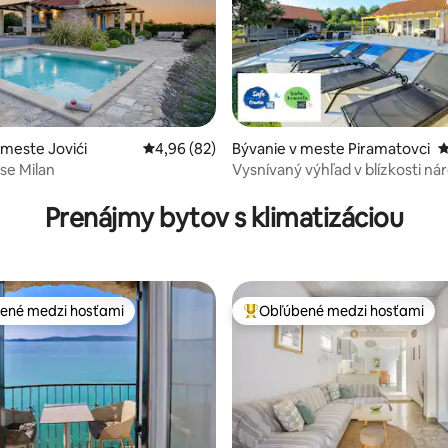
 meste Jovići
Priemerné ohodnotenie 4,96 z 5, počet hodn
4,96 (82)
Bývanie v meste Piramatovci
P
se Milan
Vysnívaný výhľad v blízkosti n
 4,96 z 5, počet hodnotení: 99
parku Krka
Prenájmy bytov s klimatizáciou
ené medzi hosťami
Obľúbené medzi hosťami
enejšie medzi hosťami
Najobľúbenejšie medzi hosťami