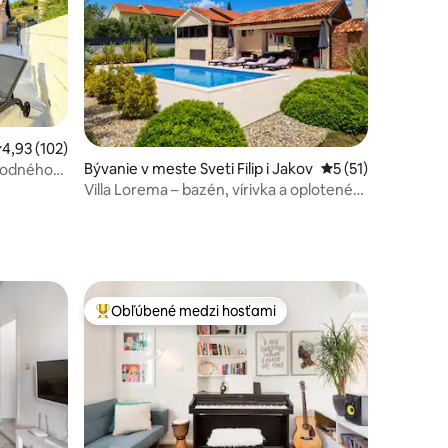
otení: 82
riemerné ohodnotenie 4,93 z 5, počet hodnotení: 102
4,93 (102)
Bývanie v meste Sveti Filip i Jakov
Priemerné ohodnot
5 (51)
árodného
Villa Lorema – bazén, vírivka a oplotené
pozemky s rozlohou 5 600 m²
Obľúbené medzi hosťami
Najobľúbenejšie medzi hosťami