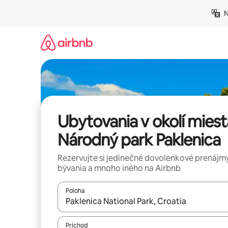
Preskočiť
N
na
obsah.
Ubytovania v okolí miest
Národný park Paklenica
Rezervujte si jedinečné dovolenkové prenájmy
bývania a mnoho iného na Airbnb
Poloha
Keď budú výsledky k dispozícii, môžete si ich p
Príchod