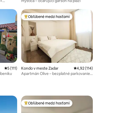
 +
Mystica – očarujúci garsón na pláži
Obľúbené medzi hosťami
Najobľúbenejšie medzi hosťami
otení: 131
Priemerné ohodnotenie 5 z 5, počet hodnotení: 111
5 (111)
Kondo v meste Zadar
Priemerné ohodnotenie
4,92 (114)
ibeniku
Apartmán Olive – bezplatné parkovanie,
samoobslužné ubytovanie
Obľúbené medzi hosťami
Najobľúbenejšie medzi hosťami