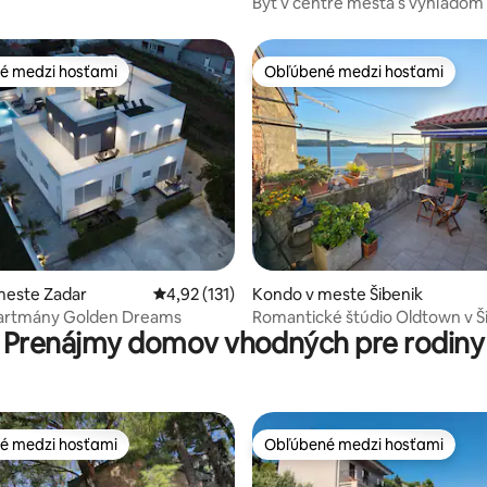
Byt v centre mesta s výhľadom
bezplatné parkovanie na ulici
é medzi hosťami
Obľúbené medzi hosťami
é medzi hosťami
Obľúbené medzi hosťami
4,85 z 5, počet hodnotení: 101
meste Zadar
Priemerné ohodnotenie 4,92 z 5, počet hodn
4,92 (131)
Kondo v meste Šibenik
partmány Golden Dreams
Romantické štúdio Oldtown v Š
Prenájmy domov vhodných pre rodiny
é medzi hosťami
Obľúbené medzi hosťami
é medzi hosťami
Obľúbené medzi hosťami