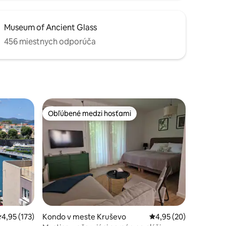
Museum of Ancient Glass
456 miestnych odporúča
Obľúbené medzi hosťami
Obľúbené medzi hosťami
tení: 386
riemerné ohodnotenie 4,95 z 5, počet hodnotení: 173
4,95 (173)
Kondo v meste Kruševo
Priemerné ohodnotenie
4,95 (20)