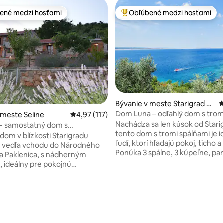
ené medzi hosťami
Obľúbené medzi hosťami
enejšie medzi hosťami
Najobľúbenejšie medzi hosťami
Bývanie v meste Starigrad Pa
P
klenica
Dom Luna – odľahlý dom s trom
 meste Seline
Priemerné ohodnotenie 4,97 z 5, počet hodn
4,97 (117)
spálňami
Nachádza sa len kúsok od Stari
a - samostatný dom s
tento dom s tromi spálňami je i
m výhľadom
dom v blízkosti Starigradu
ľudí, ktorí hľadajú pokoj, ticho 
, vedľa vchodu do Národného
Ponúka 3 spálne, 3 kúpeľne, pa
a Paklenica, s nádherným
Wi-Fi pripojenie na internet, k
 ideálny pre pokojnú
elektrickým sporákom (bez plyn
 v blízkosti centra, ale stále
mikrovlnnú rúru, kávovar a gril.
ť vlastné súkromie, skvelé pre
dispozícii máte tiež práčku. Vš
e vtáctva, turistiku,
nie 5 z 5, počet hodnotení: 12
sú klimatizované. Miesto má ve
, rodiny, skupiny ľudí a
s výhľadom na more. Prírodná s
 prírody, ako aj ľudí, ktorí chcú
kamienková pláž je vzdialená le
dovolenku. Pobyt tu ste