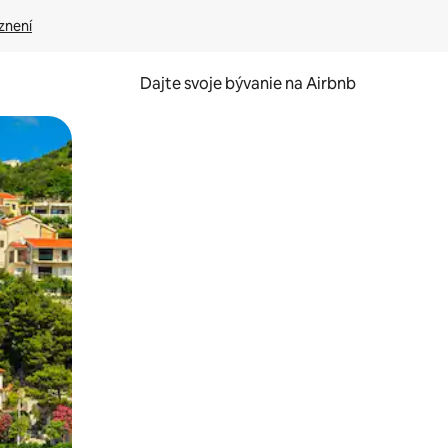
znení
Dajte svoje bývanie na Airbnb
kúmať pomocou dotykových gest či potiahnutia prstom.