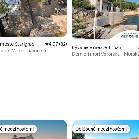
 meste Starigrad
Priemerné ohodnotenie 4,97 z 5, počet hod
4,97 (32)
Bývanie v meste Tribanj
dom Mirko priamo na
 4,95 z 5, počet hodnotení: 22
Dom pri mori Veronika – Morsk
 pláži
é medzi hosťami
Obľúbené medzi hosťami
é medzi hosťami
Obľúbené medzi hosťami