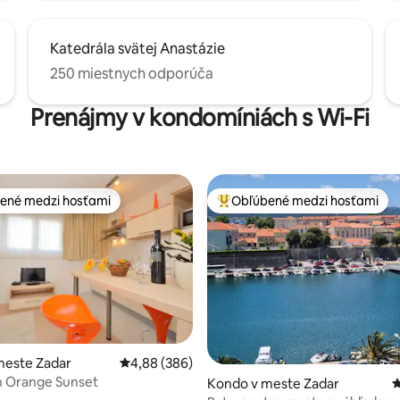
Katedrála svätej Anastázie
250 miestnych odporúča
Prenájmy v kondomíniách s Wi-Fi
ené medzi hosťami
Obľúbené medzi hosťami
enejšie medzi hosťami
Najobľúbenejšie medzi hosťami
 4,98 z 5, počet hodnotení: 47
meste Zadar
Priemerné ohodnotenie 4,88 z 5, počet hodno
4,88 (386)
 Orange Sunset
Kondo v meste Zadar
P