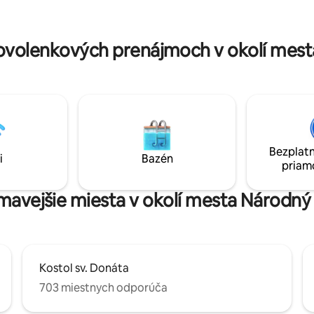
Národný park Paklenica je vzdia
 mnohých turistických atrakcií:
km.
rodný park Paklenica, Krka,
Kornati, Plitvice , Šibenik, rieka Zrmanja...
volenkových prenájmoch v okolí mest
Bezplatn
i
Bazén
priam
ímavejšie miesta v okolí mesta Národný
Kostol sv. Donáta
703 miestnych odporúča