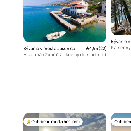
Bývanie v
Kamenný 
Bývanie v meste Jasenice
Priemerné ohodnotenie
4,95 (22)
súkromnej
Apartmán Zubčić 2 – krásny dom pri mori
Obľúbené medzi hosťami
Obľúben
Najobľúbenejšie medzi hosťami
Obľúben