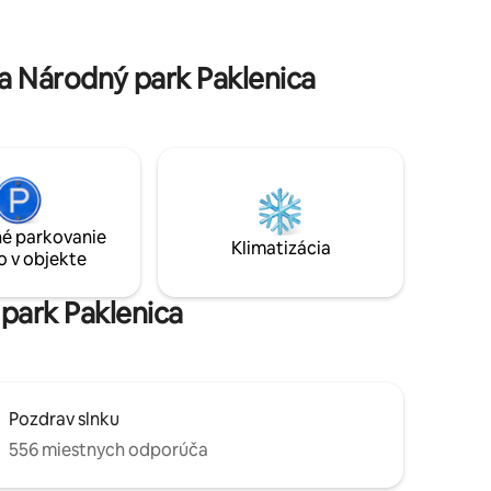
vzdialené 125 km Krka 45 km ďaleko
lený 2
Kornati vzdialené 30 km
a Národný park Paklenica
é parkovanie
Klimatizácia
o v objekte
 park Paklenica
Pozdrav slnku
556 miestnych odporúča