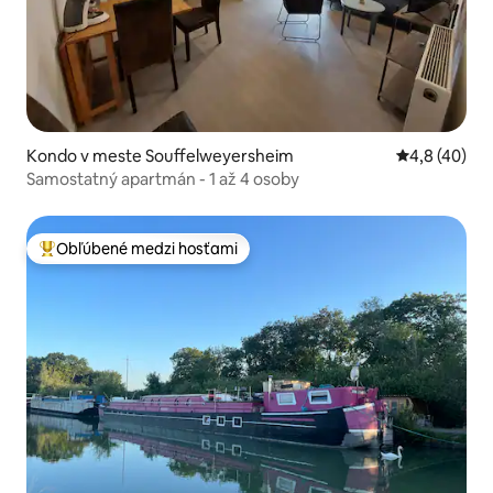
Kondo v meste Souffelweyersheim
Priemerné oh
4,8 (40)
Samostatný apartmán - 1 až 4 osoby
Obľúbené medzi hosťami
Najobľúbenejšie medzi hosťami