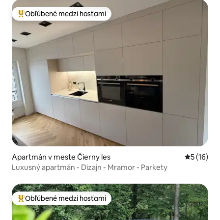
Obľúbené medzi hosťami
Najobľúbenejšie medzi hosťami
Apartmán v meste Čierny les
Priemerné 
5 (16)
Luxusný apartmán - Dizajn - Mramor - Parkety
Obľúbené medzi hosťami
Najobľúbenejšie medzi hosťami