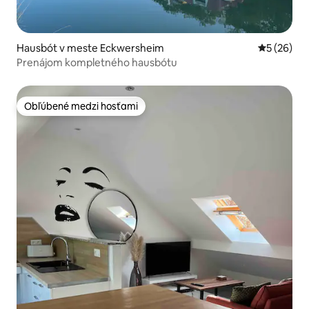
Hausbót v meste Eckwersheim
Priemerné 
5 (26)
Prenájom kompletného hausbótu
Obľúbené medzi hosťami
Obľúbené medzi hosťami