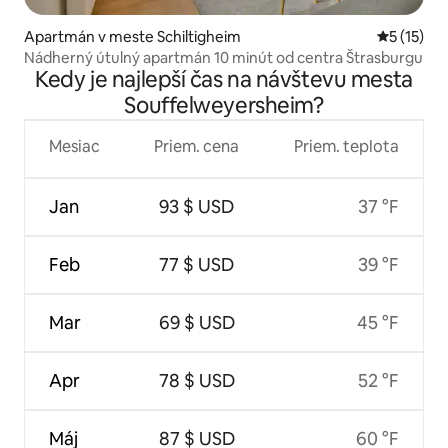
Apartmán v meste Schiltigheim
Priemerné
5 (15)
Nádherný útulný apartmán 10 minút od centra Štrasburgu
Kedy je najlepší čas na návštevu mesta
Souffelweyersheim?
Mesiac
Priem. cena
Priem. teplota
Jan
93 $ USD
37 °F
Feb
77 $ USD
39 °F
Mar
69 $ USD
45 °F
Apr
78 $ USD
52 °F
Máj
87 $ USD
60 °F