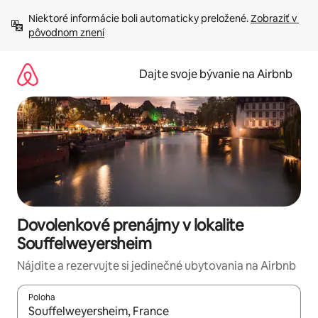
Preskočiť
Niektoré informácie boli automaticky preložené. 
Zobraziť v 
na
pôvodnom znení
obsah.
Dajte svoje bývanie na Airbnb
Dovolenkové prenájmy v lokalite
Souffelweyersheim
Nájdite a rezervujte si jedinečné ubytovania na Airbnb
Poloha
Keď budú výsledky k dispozícii, môžete si ich prechádzať pom