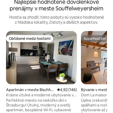
Najlepšie hodnotené dovolenkové
prenájmy v meste Souffelweyersheim
Hostia sa zhodli: tieto pobyty sú vysoko hodnotené
z hľadiska lokality, čistoty a ďalších aspektov.
Obľúbené medzi hosťami
Superhostiteľ
Obľúbené medzi hosťami
Superhostiteľ
Apartmán v meste Bischhei
Priemerné ohodnotenie 4,92 z 5
4,92 (146)
Bývanie v meste 
m
Krásne útulné a moderné ubytovanie v
Dom La maison illu
Bischheime
spálne, klimatizáci
Perfektné miesto na niekoľko dní v
Úplne zrekonštru
Štrasburgu! Útulný, moderný a svetlý
spálňami a rozloho
apartmán, bezplatné Wi-Fi, vybavené
ubytovanie až pre 8