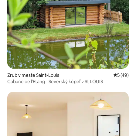
Zrub v meste Saint-Louis
Priemerné 
5 (49)
Cabane de l'Etang - Severský kúpeľ v St LOUIS