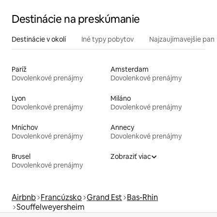
Destinácie na preskúmanie
Destinácie v okolí
Iné typy pobytov
Najzaujímavejšie pami
Paríž
Amsterdam
Dovolenkové prenájmy
Dovolenkové prenájmy
Lyon
Miláno
Dovolenkové prenájmy
Dovolenkové prenájmy
Mníchov
Annecy
Dovolenkové prenájmy
Dovolenkové prenájmy
Brusel
Zobraziť viac
Dovolenkové prenájmy
Airbnb
Francúzsko
Grand Est
Bas-Rhin
Souffelweyersheim