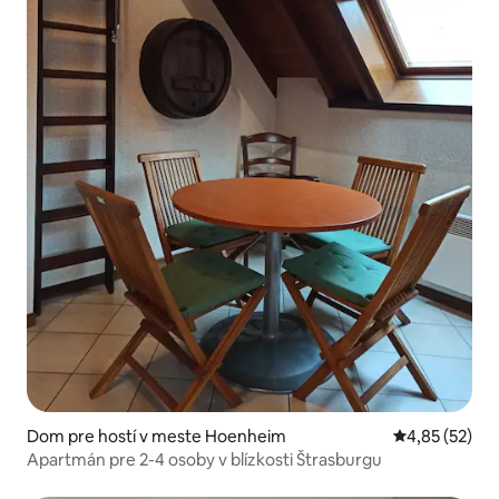
Dom pre hostí v meste Hoenheim
Priemerné oho
4,85 (52)
Apartmán pre 2-4 osoby v blízkosti Štrasburgu