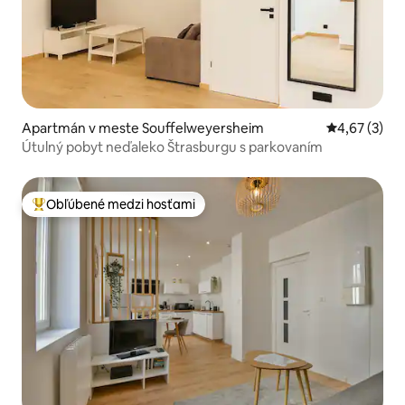
Apartmán v meste Souffelweyersheim
Priemerné oh
4,67 (3)
Útulný pobyt neďaleko Štrasburgu s parkovaním
Obľúbené medzi hosťami
Najobľúbenejšie medzi hosťami