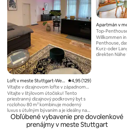
Apartmán v meste 
dt
Top-Penthouse Stu
Airport | Terasa
Willkommen in di
Penthouse, dass di
Kurz-oder Langzei
direkten Nähe vom
und der Messe alle
Doppelbetten → 2
Schlafzimmer für 
Smart-TV 75Zoll &
Loft v meste Stuttgart-Wes
Priemerné ohodnotenie 4,95 z 5
4,95 (129)
Amazon Prime → B
t
Vitajte v dizajnovom lofte v západnom
Soundsystem → Schnelles Internet mit I
Stuttgarte
Vitajte v štýlovom útočisku! Tento
Pad → Fitness-Equ
priestranný dizajnový podkrovný byt s
→ NESPRESSO-Kaff
rozlohou 80 m² kombinuje moderný
Waschmaschine/Tr
luxus s útulným bývaním a je ideálny na
Parkplätze → Fußläufig 2 Minuten bis zur
Obľúbené vybavenie pre dovolenkové
bývanie, prácu alebo oddych. 🏡
Mall
Otvorený pôdorys pre jedinečnú životnú
prenájmy v meste Stuttgart
atmosféru Dizajnová 🍽 kuchyňa – plne
vybavená 🛋 Štýlový dizajnový nábytok v