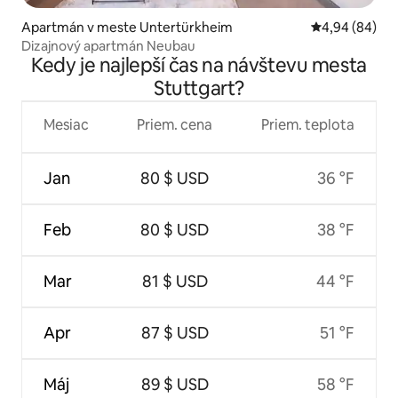
Apartmán v meste Untertürkheim
Priemerné oho
4,94 (84)
Dizajnový apartmán Neubau
Kedy je najlepší čas na návštevu mesta
Stuttgart?
Mesiac
Priem. cena
Priem. teplota
Jan
80 $ USD
36 °F
Feb
80 $ USD
38 °F
Mar
81 $ USD
44 °F
Apr
87 $ USD
51 °F
Máj
89 $ USD
58 °F