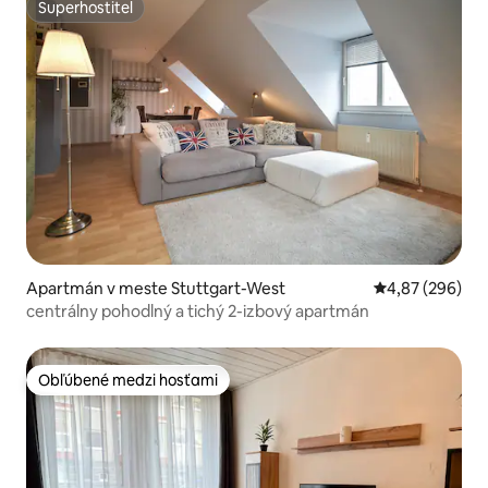
Superhostiteľ
Superhostiteľ
Apartmán v meste Stuttgart-West
Priemerné ohod
4,87 (296)
centrálny pohodlný a tichý 2-izbový apartmán
Obľúbené medzi hosťami
Obľúbené medzi hosťami