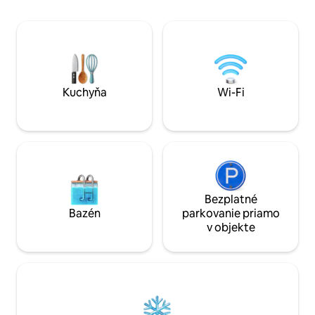
nadčasovom, puristickom vzhľade 📶
Vysokorýchlostné Wi-Fi – skvelé na
domácu kanceláriu alebo streamovanie
Rezervujte si svoj jedinečný zážitok v
podkroví a užite si pohodlie, dizajn a
najlepšiu polohu v Stuttgarte West!
Kuchyňa
Wi-Fi
Bezplatné
Bazén
parkovanie priamo
v objekte