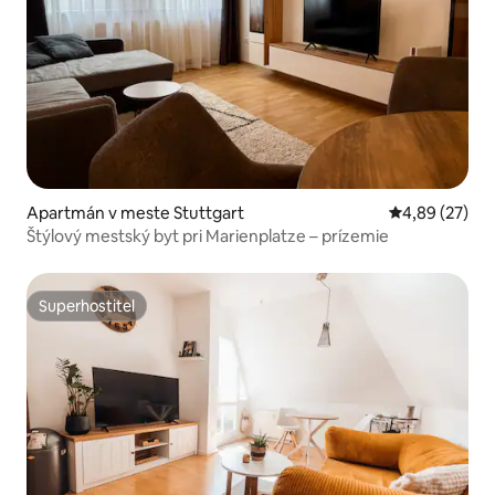
Apartmán v meste Stuttgart
Priemerné oho
4,89 (27)
Štýlový mestský byt pri Marienplatze – prízemie
Superhostiteľ
Superhostiteľ