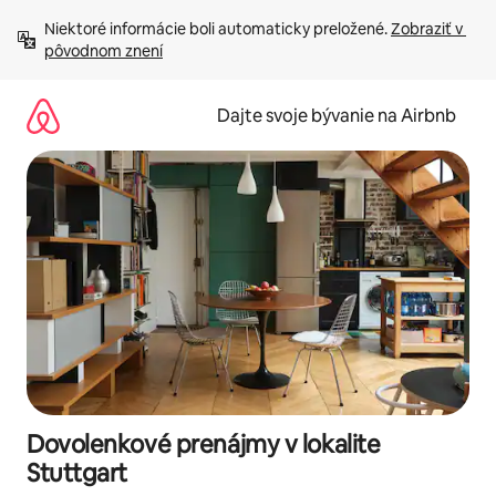
Preskočiť
Niektoré informácie boli automaticky preložené. 
Zobraziť v 
na
pôvodnom znení
obsah.
Dajte svoje bývanie na Airbnb
Dovolenkové prenájmy v lokalite
Stuttgart