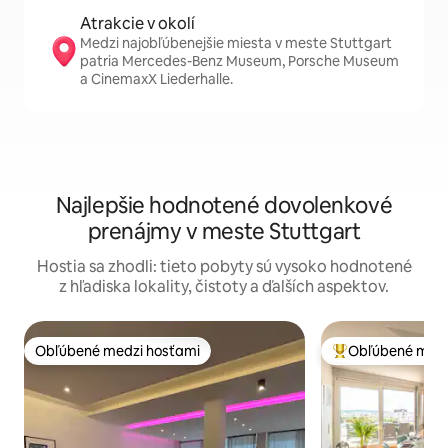
Atrakcie v okolí
Medzi najobľúbenejšie miesta v meste Stuttgart
patria Mercedes-Benz Museum, Porsche Museum
a CinemaxX Liederhalle.
Najlepšie hodnotené dovolenkové
prenájmy v meste Stuttgart
Hostia sa zhodli: tieto pobyty sú vysoko hodnotené
z hľadiska lokality, čistoty a ďalších aspektov.
Obľúbené medzi hosťami
Obľúbené medz
Obľúbené medzi hosťami
Najobľúbenejšie 