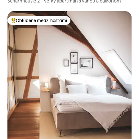
Scharnhäusle 2 – veľký apartmán s vaňou a balkónom
Obľúbené medzi hosťami
Najobľúbenejšie medzi hosťami