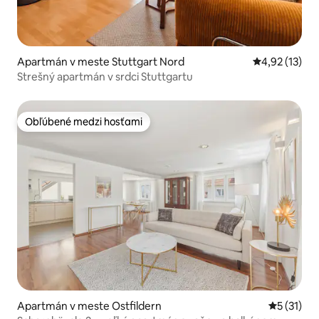
Apartmán v meste Stuttgart Nord
Priemerné oh
4,92 (13)
Strešný apartmán v srdci Stuttgartu
Obľúbené medzi hosťami
Obľúbené medzi hosťami
Apartmán v meste Ostfildern
Priemerné
5 (31)