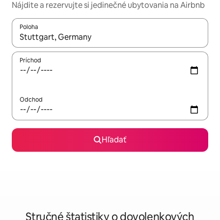
Nájdite a rezervujte si jedinečné ubytovania na Airbnb
Poloha
Keď budú výsledky k dispozícii, môžete si ich prechádzať pom
Príchod
Odchod
Hľadať
Stručné štatistiky o dovolenkových