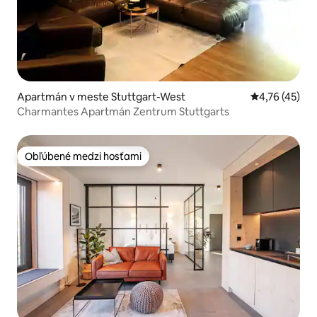
Apartmán v meste Stuttgart-West
Priemerné oho
4,76 (45)
Charmantes Apartmán Zentrum Stuttgarts
Obľúbené medzi hosťami
Obľúbené medzi hosťami