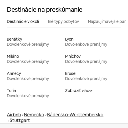
Destinácie na preskúmanie
Destinácie v okolí
Iné typy pobytov
Najzaujímavejšie pami
Benátky
Lyon
Dovolenkové prenájmy
Dovolenkové prenájmy
Miláno
Mníchov
Dovolenkové prenájmy
Dovolenkové prenájmy
Annecy
Brusel
Dovolenkové prenájmy
Dovolenkové prenájmy
Turín
Zobraziť viac
Dovolenkové prenájmy
Airbnb
Nemecko
Bádensko-Württembersko
Stuttgart