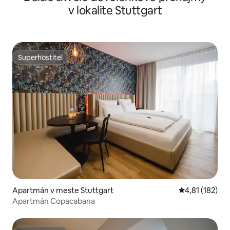
v lokalite Stuttgart
Superhostiteľ
Superhostiteľ
Apartmán v meste Stuttgart
Priemerné oho
4,81 (182)
Apartmán Copacabana