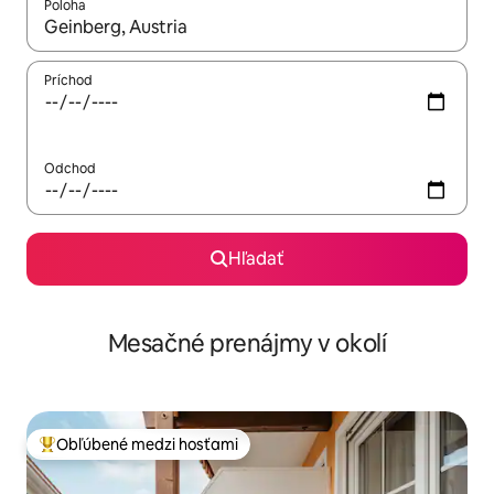
Poloha
Keď budú výsledky k dispozícii, môžete si ich prechádzať pom
Príchod
Odchod
Hľadať
Mesačné prenájmy v okolí
Obľúbené medzi hosťami
Najobľúbenejšie medzi hosťami