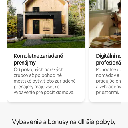
Kompletne zariadené
Digitálni nomá
prenájmy
profesionáli 
Od pokojných horských
Pohodlné ubyto
zrubov až po pohodlné
nomádov a pro
mestské byty, tieto zariadené
pracujúcich na 
prenájmy majú všetko
a vyhradenými
vybavenie pre pocit domova.
priestormi.
Vybavenie a bonusy na dlhšie pobyty