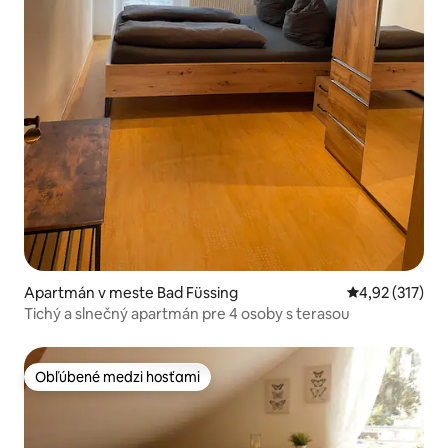
Apartmán v meste Bad Füssing
Priemerné ohod
4,92 (317)
Tichý a slnečný apartmán pre 4 osoby s terasou
Obľúbené medzi hosťami
Obľúbené medzi hosťami