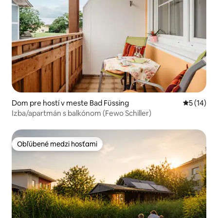
Dom pre hostí v meste Bad Füssing
Priemerné 
5 (14)
Izba/apartmán s balkónom (Fewo Schiller)
Obľúbené medzi hosťami
Obľúbené medzi hosťami