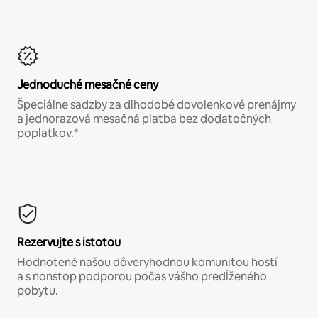
Jednoduché mesačné ceny
Špeciálne sadzby za dlhodobé dovolenkové prenájmy
a jednorazová mesačná platba bez dodatočných
poplatkov.*
Rezervujte s istotou
Hodnotené našou dôveryhodnou komunitou hostí
a s nonstop podporou počas vášho predĺženého
pobytu.