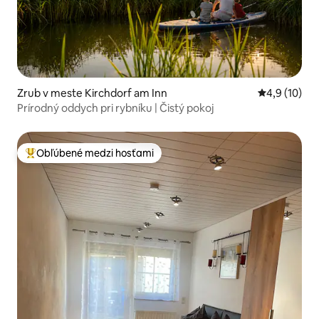
Zrub v meste Kirchdorf am Inn
Priemerné o
4,9 (10)
Prírodný oddych pri rybníku | Čistý pokoj
Obľúbené medzi hosťami
Najobľúbenejšie medzi hosťami