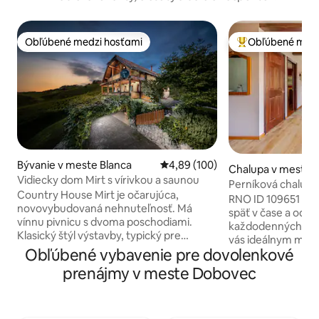
Obľúbené medzi hosťami
Obľúbené medz
Obľúbené medzi hosťami
Najobľúbenejšie 
Bývanie v meste Blanca
Priemerné ohodnotenie 4,89 z 5
4,89 (100)
Chalupa v meste
Vidiecky dom Mirt s vírivkou a saunou
Perníková chalupa 
Country House Mirt je očarujúca,
chalupa
RNO ID 109651 Ak 
novovybudovaná nehnuteľnosť. Má
späť v čase a odís
vínnu pivnicu s dvoma poschodiami.
každodenných hodí
Klasický štýl výstavby, typický pre
vás ideálnym mies
vinohradnícku kultúru, s krásnymi
Obľúbené vybavenie pre dovolenkové
vychutnanie si a o
detailmi vyrobenými z dreva. Vidiecky
stránky prírody p
prenájmy v meste Dobovec
dom má aj terasu a balkón s krásnym
relaxačných večerov
výhľadom na vinice na kopcoch
čas na relax – čítajt
očarujúcej malej dedinky Blanca.
premýšľajte alebo s
Vidiecky dom je postavený na slnečnej