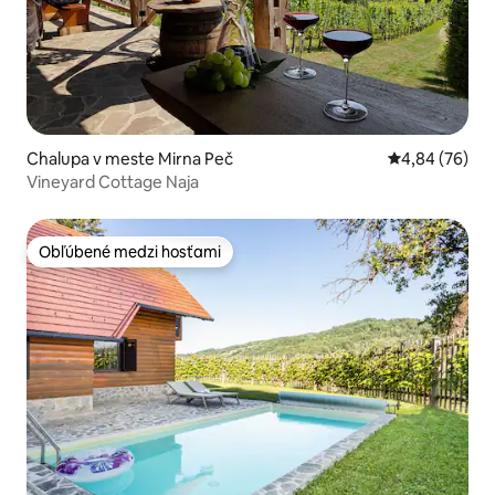
Chalupa v meste Mirna Peč
Priemerné oho
4,84 (76)
Vineyard Cottage Naja
Obľúbené medzi hosťami
Obľúbené medzi hosťami