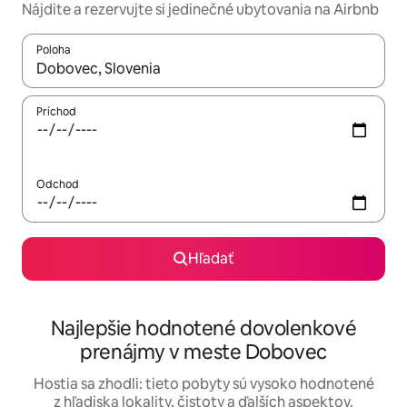
Nájdite a rezervujte si jedinečné ubytovania na Airbnb
Poloha
Keď budú výsledky k dispozícii, môžete si ich prechádzať pom
Príchod
Odchod
Hľadať
Najlepšie hodnotené dovolenkové
prenájmy v meste Dobovec
Hostia sa zhodli: tieto pobyty sú vysoko hodnotené
z hľadiska lokality, čistoty a ďalších aspektov.