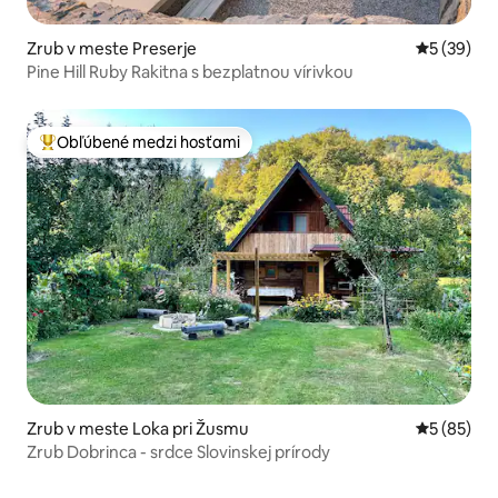
Zrub v meste Preserje
Priemerné 
5 (39)
Pine Hill Ruby Rakitna s bezplatnou vírivkou
Obľúbené medzi hosťami
Najobľúbenejšie medzi hosťami
Zrub v meste Loka pri Žusmu
Priemerné 
5 (85)
Zrub Dobrinca - srdce Slovinskej prírody