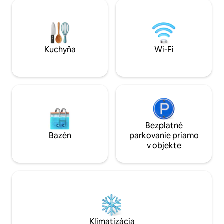
spoločnosť alebo 
strane kopcov, takže si môžete
na pešiu turistiku, bi
vychutnať slnko po celý deň. Country
naozaj vyhovuje ľu
House Mirt sa nachádza 2 km od malej
vidiecku chalupu 
dedinky Blanca a 6 km od mesta Sevnica.
alebo ako základň
Vidiecky dom Mirt je krásne ubytovanie s
výlety po Slovensk
Kuchyňa
Wi-Fi
jeho rafinované detaily, ktoré spĺňajú
každé vaše želanie pre relaxáciu a
rekreáciu v elegantnom, ale pohodlným
spôsobom.
Bezplatné
Bazén
parkovanie priamo
v objekte
Klimatizácia