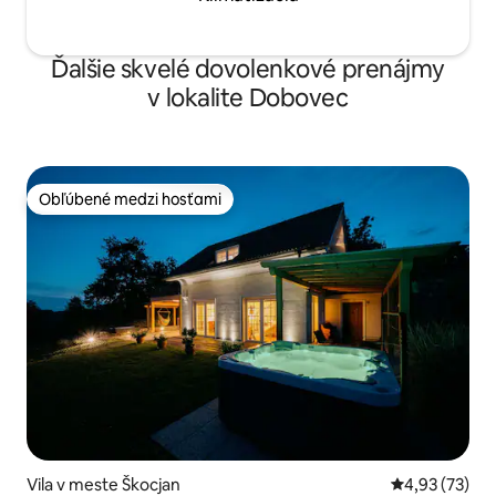
Ďalšie skvelé dovolenkové prenájmy
v lokalite Dobovec
Obľúbené medzi hosťami
Obľúbené medzi hosťami
Vila v meste Škocjan
Priemerné oho
4,93 (73)