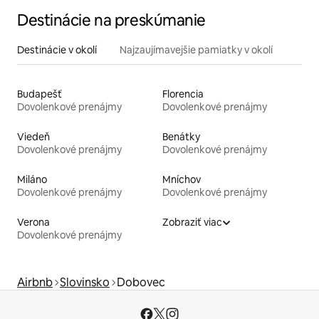
Destinácie na preskúmanie
Destinácie v okolí
Najzaujímavejšie pamiatky v okolí
Budapešť
Florencia
Dovolenkové prenájmy
Dovolenkové prenájmy
Viedeň
Benátky
Dovolenkové prenájmy
Dovolenkové prenájmy
Miláno
Mníchov
Dovolenkové prenájmy
Dovolenkové prenájmy
Verona
Zobraziť viac
Dovolenkové prenájmy
Airbnb
Slovinsko
Dobovec