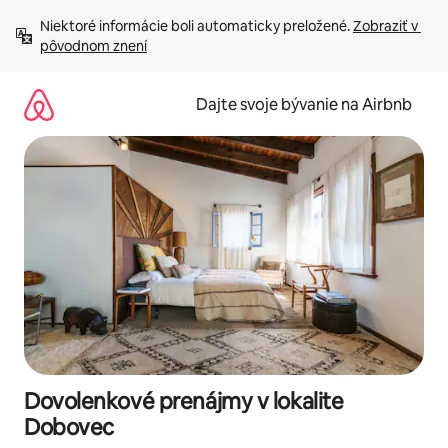
Preskočiť
Niektoré informácie boli automaticky preložené. 
Zobraziť v 
na
pôvodnom znení
obsah.
Dajte svoje bývanie na Airbnb
Dovolenkové prenájmy v lokalite
Dobovec