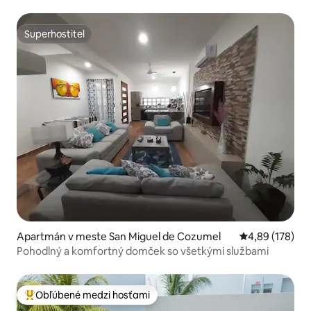
Superhostiteľ
Superhostiteľ
Apartmán v meste San Miguel de Cozumel
Priemerné ohod
4,89 (178)
Pohodlný a komfortný domček so všetkými službami
Obľúbené medzi hosťami
Najobľúbenejšie medzi hosťami