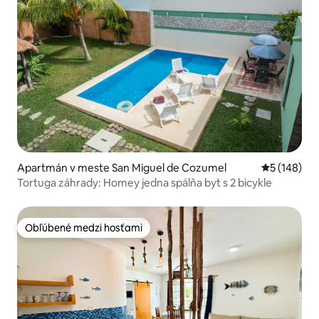
Apartmán v meste San Miguel de Cozumel
Priemerné o
5 (148)
Tortuga záhrady: Homey jedna spálňa byt s 2 bicykle
Obľúbené medzi hosťami
Obľúbené medzi hosťami