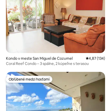
Kondo v meste San Miguel de Cozumel
Priemerné ohod
4,87 (134)
Coral Reef Condo – 3 spálne, 2 kúpeľne s terasou
Obľúbené medzi hosťami
Obľúbené medzi hosťami