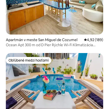
Apartmán v meste San Miguel de Cozumel
Priemerné ohod
4,92 (189)
Ocean Apt 300 m od D Pier Rýchle Wi-Fi Klimatizácia
Parkovanie
Obľúbené medzi hosťami
Obľúbené medzi hosťami