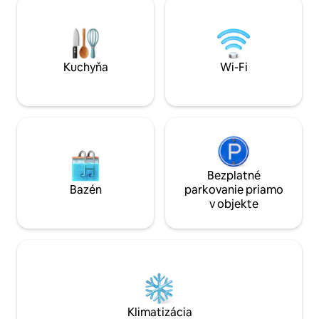
Plne vybavená kuchyňa ✔ Nočná
diaľku. Vychutnajte si autentický,
bezpečnosť ➕ 7-Eleven len jedno blok
bezpečný a centr
odtiaľto Bonus: 10 % zľava na potápanie s
bez nadmerných v
najlepšie hodnoteným Scuba Life
tu žije už viac ak
Cozumel. Len pre osoby staršie ako
miestni.
Kuchyňa
Wi-Fi
12 rokov.
Bezplatné
Bazén
parkovanie priamo
v objekte
Klimatizácia