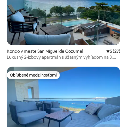
Kondo v meste San Miguel de Cozumel
Priemerné 
5 (27)
Luxusný 2-izbový apartmán s úžasným výhľadom na 3.
poschodí
Obľúbené medzi hosťami
Obľúbené medzi hosťami