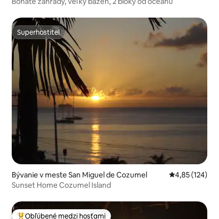
Bohaté záhrady, veľký bazén, 2 bloky od oceánu
Superhostiteľ
Superhostiteľ
Bývanie v meste San Miguel de Cozumel
Priemerné ohod
4,85 (124)
Sunset Home Cozumel Island
Obľúbené medzi hosťami