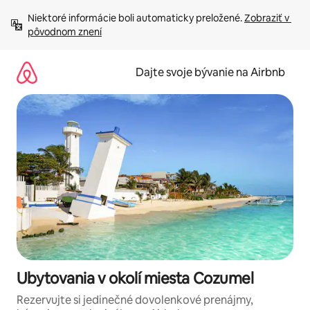
Preskočiť
Niektoré informácie boli automaticky preložené. 
Zobraziť v 
na
pôvodnom znení
obsah.
Dajte svoje bývanie na Airbnb
Ubytovania v okolí miesta Cozumel
Rezervujte si jedinečné dovolenkové prenájmy,