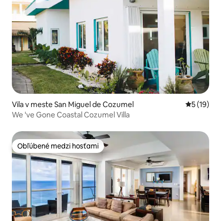
Vila v meste San Miguel de Cozumel
Priemerné 
5 (19)
We 've Gone Coastal Cozumel Villa
Obľúbené medzi hosťami
Obľúbené medzi hosťami