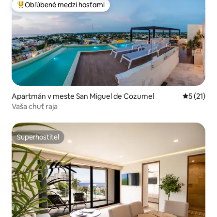
Obľúbené medzi hosťami
Najobľúbenejšie medzi hosťami
Apartmán v meste San Miguel de Cozumel
Priemerné
5 (21)
Vaša chuť raja
Superhostiteľ
Superhostiteľ