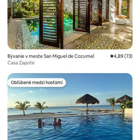
Bývanie v meste San Miguel de Cozumel
Priemerné oho
4,89 (73)
Casa Zapote
Obľúbené medzi hosťami
Obľúbené medzi hosťami