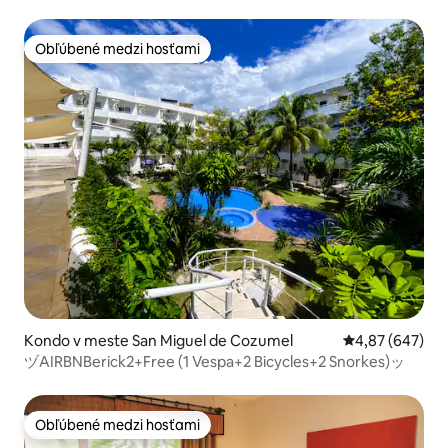
Obľúbené medzi hosťami
Obľúbené medzi hosťami
Kondo v meste San Miguel de Cozumel
Priemerné ohod
4,87 (647)
ヅAIRBNBerick2+Free (1 Vespa+2 Bicycles+2 Snorkes)ッ
Obľúbené medzi hosťami
Obľúbené medzi hosťami