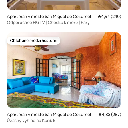
Apartmán v meste San Miguel de Cozumel
Priemerné ohod
4,94 (240)
Odporúčané HGTV | Chôdza k moru | Páry
Obľúbené medzi hosťami
Obľúbené medzi hosťami
Apartmán v meste San Miguel de Cozumel
Priemerné ohod
4,83 (287)
Úžasný výhľad na Karibik