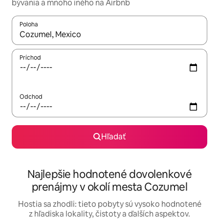
bývania a mnoho iného na Airbnb
Poloha
Keď budú výsledky k dispozícii, môžete si ich prechádzať pom
Príchod
Odchod
Hľadať
Najlepšie hodnotené dovolenkové
prenájmy v okolí mesta Cozumel
Hostia sa zhodli: tieto pobyty sú vysoko hodnotené
z hľadiska lokality, čistoty a ďalších aspektov.