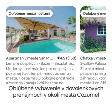
Obľúbené medzi hosťami
Obľúbené medzi 
Obľúbené medzi hosťami
Obľúbené medzi 
Apartmán v meste San Migu
Priemerné ohodnotenie 4,91 z 5
4,91 (160)
Chatka v meste Sa
el de Cozumel
de Cozumel
Len pre dospelých • Bazén • Bezplatné
Swallow Palapa – t
bicykle • Ponuka potápania č. 1
centrum
Moderný apartmán len pre dospelých v
Žite ako miestni v 
pokojnej štvrti len pár minút od centra
palape s priestra
mesta. Hostia milujú pokojné prostredie
záhradou, ktorá s
a často sa vracajú kvôli bazénu na
mesta. Len 3 bloky
Obľúbené vybavenie v dovolenkových
streche, priestoru na grilovanie a
blízkosti trajektu a
každodennej upratovacej službe.
Ideálne pre páry, j
prenájmoch v okolí mesta Cozumel
Prejdite sa po pobreží na bezplatných
člennú rodinu. Z
bicykloch alebo preskúmajte neďaleké
ZÁHRADU, pohodln
obchody a kaviarne. ✔ Strešný bazén
hojdacie siete, kuc
Wi-Fi ✔ Starlink ✔ Bezplatné bicykle ✔
klimatizáciu a Wi-F