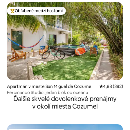
Obľúbené medzi hosťami
Najobľúbenejšie medzi hosťami
Apartmán v meste San Miguel de Cozumel
Priemerné ohod
4,88 (382)
Ferdinando Studio: jeden blok od oceánu
Ďalšie skvelé dovolenkové prenájmy
v okolí miesta Cozumel