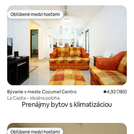
Obľúbené medzi hosťami
Obľúbené medzi hosťami
Bývanie v meste Cozumel Centro
Priemerné ohod
4,92 (180)
La Casita – ideálna poloha.
Prenájmy bytov s klimatizáciou
Obľúbené medzi hosťami