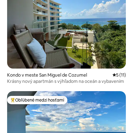
Kondo v meste San Miguel de Cozumel
Priemerné
5 (11)
Krásny nový apartmán s výhľadom na oceán a vybavením
Obľúbené medzi hosťami
Najobľúbenejšie medzi hosťami