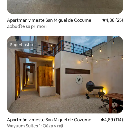
Apartmán v meste San Miguel de Cozumel
Priemerné oho
4,88 (25)
Zobuďte sa pri mori
Superhostiteľ
Superhostiteľ
Apartmán v meste San Miguel de Cozumel
Priemerné ohod
4,89 (114)
Wayuum Suites 1: Oáza v raji