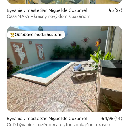
Bývanie v meste San Miguel de Cozumel
Priemerné 
5 (27)
Casa MAKY – krásny nový dom s bazénom
Obľúbené medzi hosťami
Najobľúbenejšie medzi hosťami
Bývanie v meste San Miguel de Cozumel
Priemerné oho
4,98 (44)
Celé bývanie s bazénom a krytou vonkajšou terasou