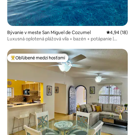
Bývanie v meste San Miguel de Cozumel
Priemerné oho
4,94 (18)
Luxusná oplotená plážová vila + bazén + potápanie |
Bezpečná
Obľúbené medzi hosťami
Najobľúbenejšie medzi hosťami