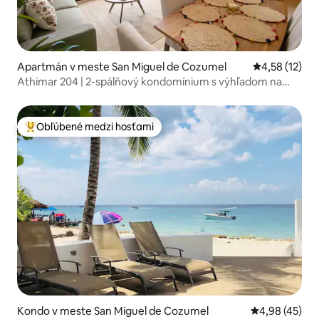
Apartmán v meste San Miguel de Cozumel
Priemerné oh
4,58 (12)
Athimar 204 | 2-spálňový kondomínium s výhľadom na
oceán
Obľúbené medzi hosťami
Najobľúbenejšie medzi hosťami
Kondo v meste San Miguel de Cozumel
Priemerné oho
4,98 (45)