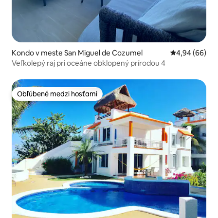
Kondo v meste San Miguel de Cozumel
Priemerné oho
4,94 (66)
Veľkolepý raj pri oceáne obklopený prírodou 4
Obľúbené medzi hosťami
Obľúbené medzi hosťami