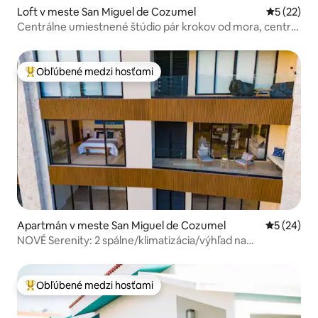
Loft v meste San Miguel de Cozumel
Priemerné 
5 (22)
Centrálne umiestnené štúdio pár krokov od mora, centra,
obchodov
Obľúbené medzi hosťami
Najobľúbenejšie medzi hosťami
Apartmán v meste San Miguel de Cozumel
Priemerné 
5 (24)
NOVÉ Serenity: 2 spálne/klimatizácia/výhľad na
oceán/okná znižujúce hluk
Obľúbené medzi hosťami
Najobľúbenejšie medzi hosťami