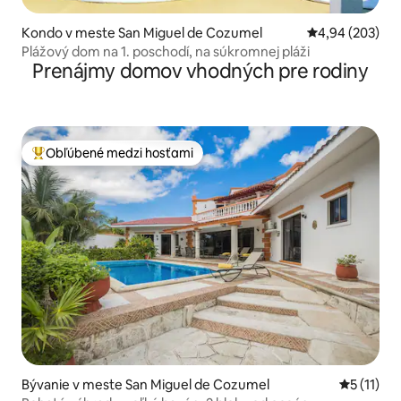
Kondo v meste San Miguel de Cozumel
Priemerné ohod
4,94 (203)
Plážový dom na 1. poschodí, na súkromnej pláži
Prenájmy domov vhodných pre rodiny
Obľúbené medzi hosťami
Najobľúbenejšie medzi hosťami
Bývanie v meste San Miguel de Cozumel
Priemerné
5 (11)