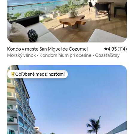
Kondo v meste San Miguel de Cozumel
Priemerné oho
4,95 (114)
Morský vánok • Kondomínium pri oceáne • CoastalStay
Obľúbené medzi hosťami
Najobľúbenejšie medzi hosťami