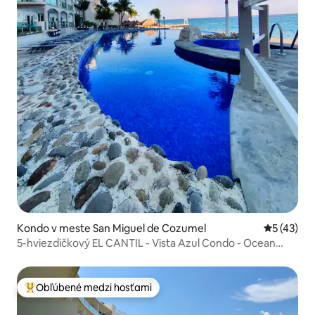
Kondo v meste San Miguel de Cozumel
Priemerné 
5 (43)
5-hviezdičkový EL CANTIL - Vista Azul Condo - Ocean
front
Obľúbené medzi hosťami
Najobľúbenejšie medzi hosťami