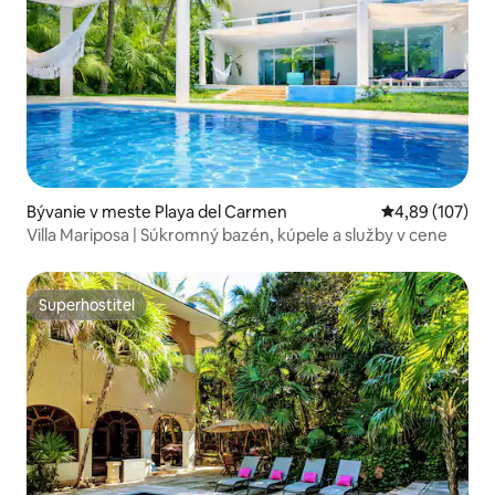
Bývanie v meste Playa del Carmen
Priemerné ohod
4,89 (107)
Villa Mariposa | Súkromný bazén, kúpele a služby v cene
Superhostiteľ
Superhostiteľ