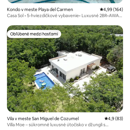
Kondo v meste Playa del Carmen
Priemerné ohod
4,99 (164)
Casa Sol • 5-hviezdičkové vybavenie• Luxusné 2BR•AWA
Playacar
Obľúbené medzi hosťami
Obľúbené medzi hosťami
Vila v meste San Miguel de Cozumel
Priemerné oh
4,9 (83)
Villa Moe – súkromné luxusné útočisko v džungli s