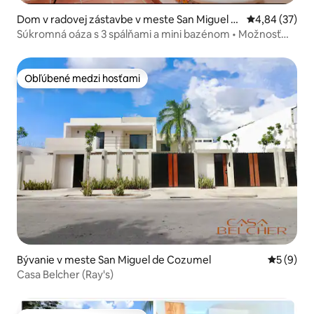
Dom v radovej zástavbe v meste San Miguel d
Priemerné oho
4,84 (37)
e Cozumel
Súkromná oáza s 3 spálňami a mini bazénom • Možnosť
prejsť sa k moru
Obľúbené medzi hosťami
Obľúbené medzi hosťami
Bývanie v meste San Miguel de Cozumel
Priemerné
5 (9)
Casa Belcher (Ray's)