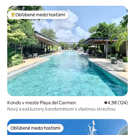
Obľúbené medzi hosťami
Najobľúbenejšie medzi hosťami
Kondo v meste Playa del Carmen
Priemerné ohod
4,98 (124)
Nový a exkluzívny kondomínium s vlastnou strechou
Obľúbené medzi hosťami
Obľúbené medzi hosťami