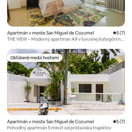
Apartmán v meste San Miguel de Cozumel
Priemerné
5 (7)
THE VIEW – Moderný apartmán A9 v luxusnej kategórii na
pobreží oceánu
Obľúbené medzi hosťami
Obľúbené medzi hosťami
Apartmán v meste San Miguel de Cozumel
Priemerné
5 (7)
Pohodlný apartmán 5 minút od prístaviska trajektov