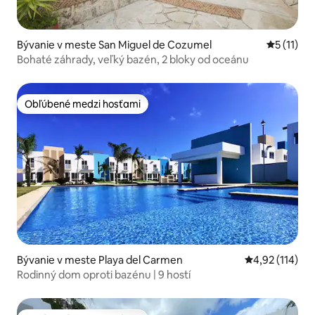
Bývanie v meste San Miguel de Cozumel
Priemerné
5 (11)
Bohaté záhrady, veľký bazén, 2 bloky od oceánu
Obľúbené medzi hosťami
Obľúbené medzi hosťami
Bývanie v meste Playa del Carmen
Priemerné oho
4,92 (114)
Rodinný dom oproti bazénu | 9 hostí