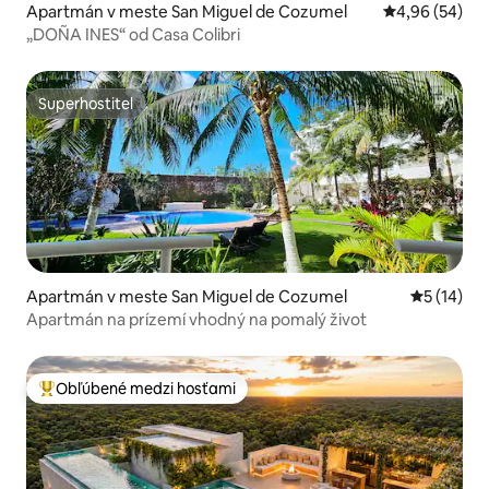
Apartmán v meste San Miguel de Cozumel
Priemerné oho
4,96 (54)
„DOÑA INES“ od Casa Colibri
Superhostiteľ
Superhostiteľ
Apartmán v meste San Miguel de Cozumel
Priemerné 
5 (14)
Apartmán na prízemí vhodný na pomalý život
Obľúbené medzi hosťami
Najobľúbenejšie medzi hosťami