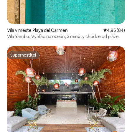
Vila v meste Playa del Carmen
Priemerné oho
4,95 (84)
Vila Yambu. Výhľad na oceán, 3 minúty chôdze od pláže
Superhostiteľ
Superhostiteľ