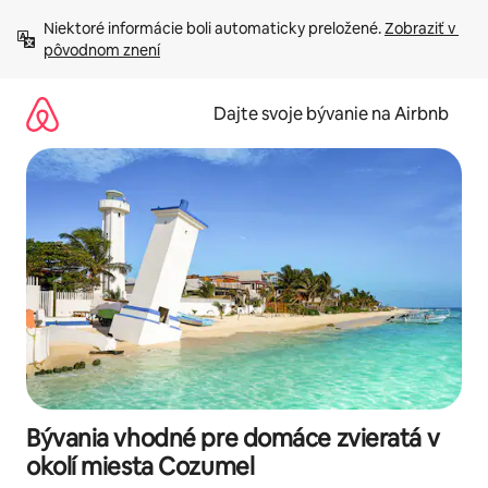
Preskočiť
Niektoré informácie boli automaticky preložené. 
Zobraziť v 
na
pôvodnom znení
obsah.
Dajte svoje bývanie na Airbnb
Bývania vhodné pre domáce zvieratá v
okolí miesta Cozumel