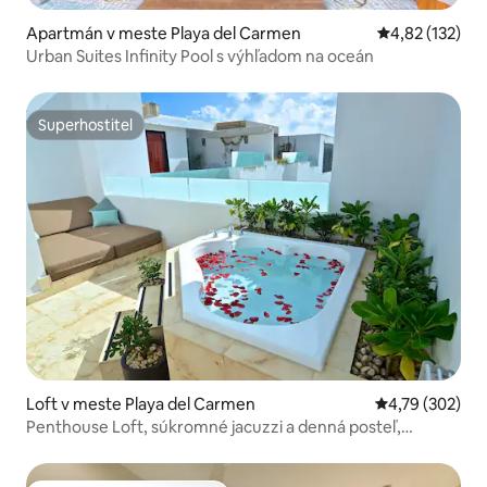
Apartmán v meste Playa del Carmen
Priemerné ohod
4,82 (132)
Urban Suites Infinity Pool s výhľadom na oceán
Superhostiteľ
Superhostiteľ
Loft v meste Playa del Carmen
Priemerné ohod
4,79 (302)
Penthouse Loft, súkromné jacuzzi a denná posteľ,
kompletná posilňovňa