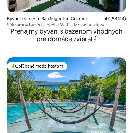
Bývanie v meste San Miguel de Cozumel
Priemerné oho
4,93 (44)
Súkromný bazén + rýchle Wi-Fi • Mesačné zľavy
Prenájmy bývaní s bazénom vhodných
pre domáce zvieratá
Obľúbené medzi hosťami
Najobľúbenejšie medzi hosťami