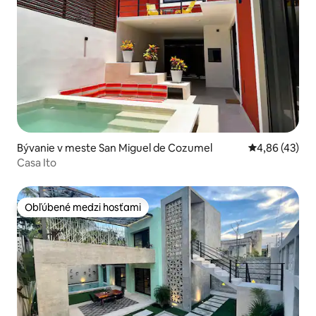
Bývanie v meste San Miguel de Cozumel
Priemerné oho
4,86 (43)
Casa Ito
Obľúbené medzi hosťami
Obľúbené medzi hosťami