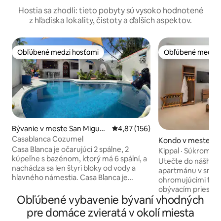
Hostia sa zhodli: tieto pobyty sú vysoko hodnotené
z hľadiska lokality, čistoty a ďalších aspektov.
Obľúbené medzi hosťami
Obľúbené medzi 
Obľúbené medzi hosťami
Obľúbené medzi 
Bývanie v meste San Miguel
Priemerné ohodnotenie 4,87 z 5
4,87 (156)
de Cozumel
Casablanca Cozumel
Kondo v meste San
Casa Blanca je očarujúci 2 spálne, 2
e Cozumel
Kippal · Súkromná 
kúpeľne s bazénom, ktorý má 6 spální, a
pri bazéne
Utečte do nášho 
nachádza sa len štyri bloky od vody a
apartmánu v srdci
hlavného námestia. Casa Blanca je
ohromujúcimi ter
otvorená, svetlá a zároveň súkromná
obývacím priestor
pre svojich hostí so zamknutou prednou
Obľúbené vybavenie bývaní vhodných
vybavením je ten
bránou a vysokými stenami súkromia,
miestom na oddyc
pre domáce zvieratá v okolí miesta
ktoré obklopujú bočné strany a zadnú
ostrova. Oddýchni