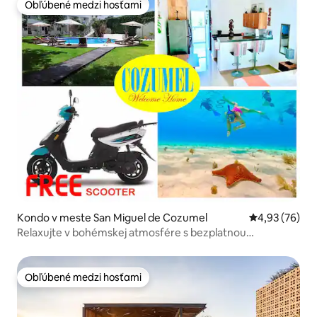
Obľúbené medzi hosťami
Obľúbené medzi hosťami
Kondo v meste San Miguel de Cozumel
Priemerné oho
4,93 (76)
Relaxujte v bohémskej atmosfére s bezplatnou
kolobežkou!
Obľúbené medzi hosťami
Obľúbené medzi hosťami