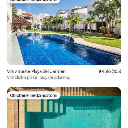
Obľúbené medzi hosťami
Vila v meste Playa del Carmen
Priemerné ohod
4,96 (105)
Vila blízko pláže, bicykle zdarma.
Obľúbené medzi hosťami
Obľúbené medzi hosťami