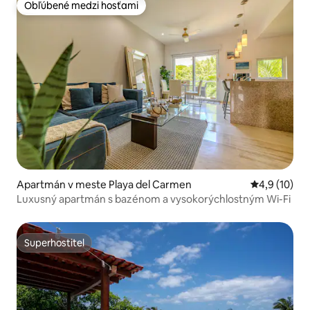
Obľúbené medzi hosťami
Obľúbené medzi hosťami
Apartmán v meste Playa del Carmen
Priemerné o
4,9 (10)
Luxusný apartmán s bazénom a vysokorýchlostným Wi-Fi
Superhostiteľ
Superhostiteľ