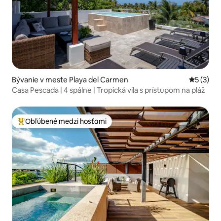
Bývanie v meste Playa del Carmen
Priemerné
5 (3)
Casa Pescada | 4 spálne | Tropická vila s prístupom na pláž
Obľúbené medzi hosťami
Najobľúbenejšie medzi hosťami