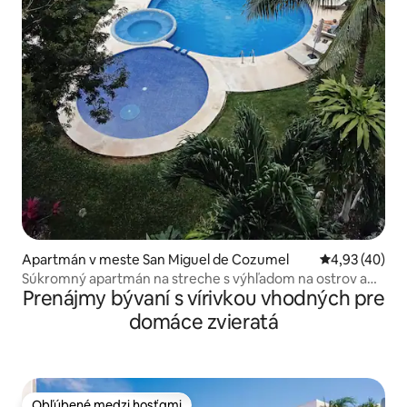
Apartmán v meste San Miguel de Cozumel
Priemerné oho
4,93 (40)
Súkromný apartmán na streche s výhľadom na ostrov a
Prenájmy bývaní s vírivkou vhodných pre
západ slnka
domáce zvieratá
Obľúbené medzi hosťami