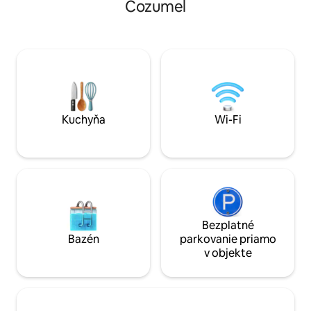
Cozumel
stranu objektu. Čas príchodu je 15: 00 a
s plochou obrazovk
odchod je o 11: 00. Obidva časy sú veľmi
štýlovom stole pre
flexibilné v závislosti od toho, či sa hosť
pripravte vlastné 
ubytuje na noc pred alebo po. Ak
kuchyni. Naše útu
potrebujete zostať dlhšie alebo prísť
pochváliť posteľa
skôr, opýtajte sa
vlastnými terasam
bielizňou pre poko
Kuchyňa
Wi-Fi
Bezplatné
Bazén
parkovanie priamo
v objekte