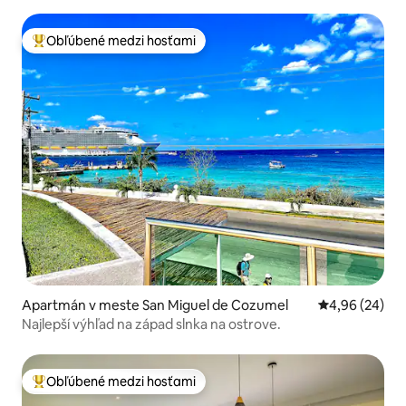
bazénom
Obľúbené medzi hosťami
Najobľúbenejšie medzi hosťami
Apartmán v meste San Miguel de Cozumel
Priemerné oho
4,96 (24)
Najlepší výhľad na západ slnka na ostrove.
Obľúbené medzi hosťami
Najobľúbenejšie medzi hosťami