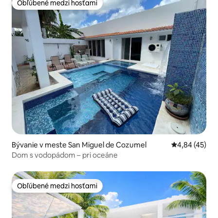
Obľúbené medzi hosťami
Obľúbené medzi hosťami
Bývanie v meste San Miguel de Cozumel
Priemerné oho
4,84 (45)
Dom s vodopádom – pri oceáne
Obľúbené medzi hosťami
Obľúbené medzi hosťami