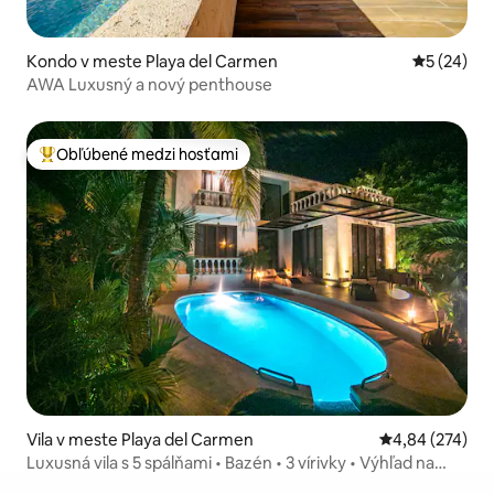
Kondo v meste Playa del Carmen
Priemerné 
5 (24)
AWA Luxusný a nový penthouse
Obľúbené medzi hosťami
Najobľúbenejšie medzi hosťami
Vila v meste Playa del Carmen
Priemerné ohod
4,84 (274)
Luxusná vila s 5 spálňami • Bazén • 3 vírivky • Výhľad na
more