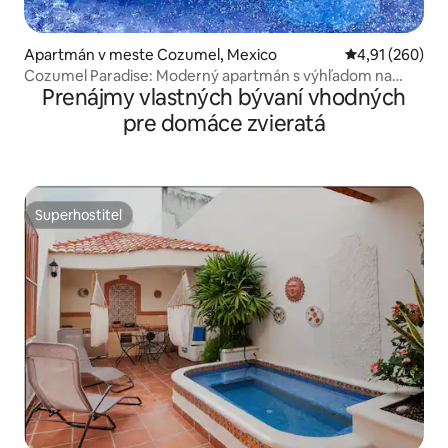
Apartmán v meste Cozumel, Mexico
Priemerné ohod
4,91 (260)
Cozumel Paradise: Moderný apartmán s výhľadom na
Prenájmy vlastných bývaní vhodných
oceán
pre domáce zvieratá
Superhostiteľ
Superhostiteľ