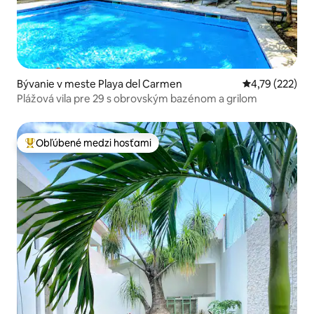
Bývanie v meste Playa del Carmen
Priemerné ohod
4,79 (222)
Plážová vila pre 29 s obrovským bazénom a grilom
Obľúbené medzi hosťami
Najobľúbenejšie medzi hosťami