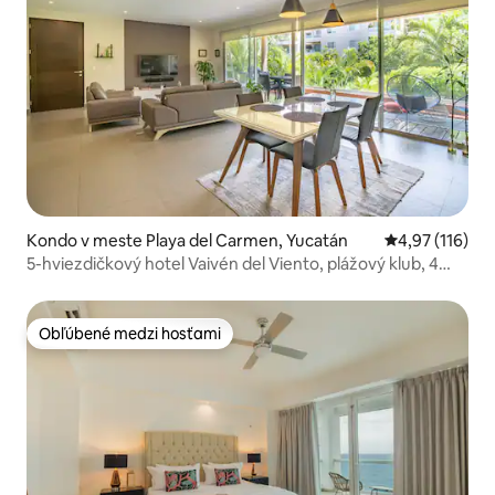
Kondo v meste Playa del Carmen, Yucatán
Priemerné oho
4,97 (116)
5-hviezdičkový hotel Vaivén del Viento, plážový klub, 4
bazény, posilňovňa
Obľúbené medzi hosťami
Obľúbené medzi hosťami