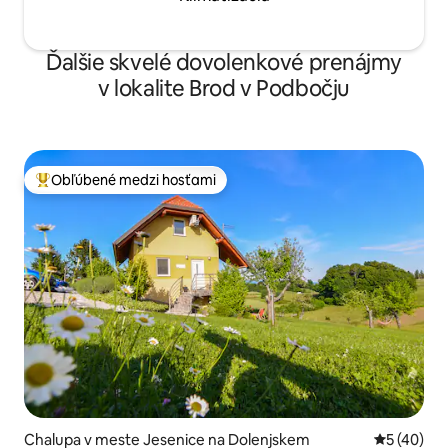
Ďalšie skvelé dovolenkové prenájmy
v lokalite Brod v Podbočju
Obľúbené medzi hosťami
Najobľúbenejšie medzi hosťami
Chalupa v meste Jesenice na Dolenjskem
Priemerné 
5 (40)