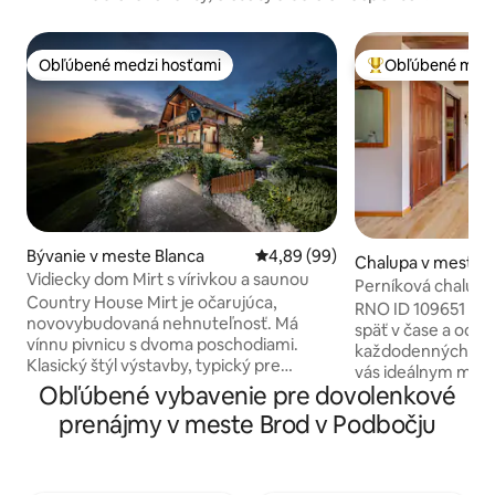
Obľúbené medzi hosťami
Obľúbené medz
Obľúbené medzi hosťami
Najobľúbenejšie 
Bývanie v meste Blanca
Priemerné ohodnotenie 4,89 z 
4,89 (99)
Chalupa v meste
Vidiecky dom Mirt s vírivkou a saunou
Perníková chalupa 
Country House Mirt je očarujúca,
chalupa
RNO ID 109651 Ak 
novovybudovaná nehnuteľnosť. Má
späť v čase a odís
vínnu pivnicu s dvoma poschodiami.
každodenných hodí
Klasický štýl výstavby, typický pre
vás ideálnym mies
vinohradnícku kultúru, s krásnymi
Obľúbené vybavenie pre dovolenkové
vychutnanie si a o
detailmi vyrobenými z dreva. Vidiecky
stránky prírody p
prenájmy v meste Brod v Podbočju
dom má aj terasu a balkón s krásnym
relaxačných večerov
výhľadom na vinice na kopcoch
čas na relax – čítajt
očarujúcej malej dedinky Blanca.
premýšľajte alebo s
Vidiecky dom je postavený na slnečnej