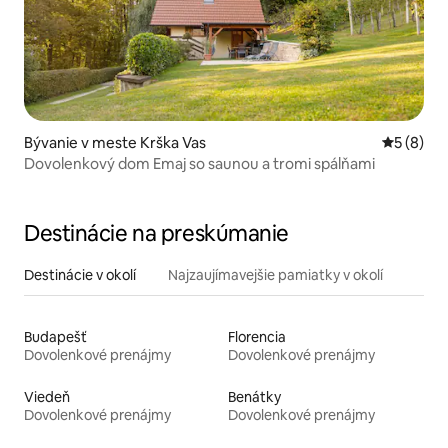
Bývanie v meste Krška Vas
Priemerné
5 (8)
Dovolenkový dom Emaj so saunou a tromi spálňami
Destinácie na preskúmanie
Destinácie v okolí
Najzaujímavejšie pamiatky v okolí
Budapešť
Florencia
Dovolenkové prenájmy
Dovolenkové prenájmy
Viedeň
Benátky
Dovolenkové prenájmy
Dovolenkové prenájmy