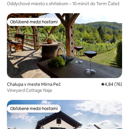
Oddychové miesto s ohňiskom – 10 minút do Term Čatež
Obľúbené medzi hosťami
Obľúbené medzi hosťami
Chalupa v meste Mirna Peč
Priemerné oho
4,84 (76)
Vineyard Cottage Naja
Obľúbené medzi hosťami
Obľúbené medzi hosťami