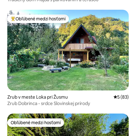
Obľúbené medzi hosťami
Najobľúbenejšie medzi hosťami
Zrub v meste Loka pri Žusmu
Priemerné 
5 (83)
Zrub Dobrinca - srdce Slovinskej prírody
Obľúbené medzi hosťami
Obľúbené medzi hosťami