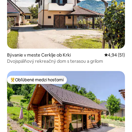
Bývanie v meste Cerklje ob Krki
Priemerné oho
4,94 (51)
Dvojspálňový rekreačný dom s terasou a grilom
Obľúbené medzi hosťami
Najobľúbenejšie medzi hosťami