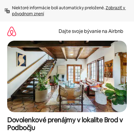
Preskočiť
Niektoré informácie boli automaticky preložené. 
Zobraziť v 
na
pôvodnom znení
obsah.
Dajte svoje bývanie na Airbnb
Dovolenkové prenájmy v lokalite Brod v
Podbočju