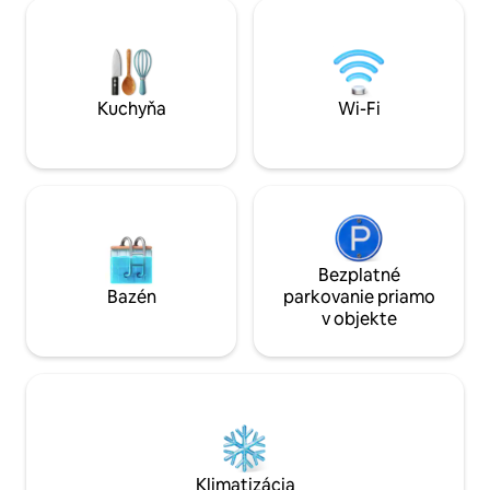
spoločnosť alebo 
strane kopcov, takže si môžete
na pešiu turistiku, bi
vychutnať slnko po celý deň. Country
naozaj vyhovuje ľu
House Mirt sa nachádza 2 km od malej
vidiecku chalupu 
dedinky Blanca a 6 km od mesta Sevnica.
alebo ako základň
Vidiecky dom Mirt je krásne ubytovanie s
výlety po Slovensk
Kuchyňa
Wi-Fi
jeho rafinované detaily, ktoré spĺňajú
každé vaše želanie pre relaxáciu a
rekreáciu v elegantnom, ale pohodlným
spôsobom.
Bezplatné
Bazén
parkovanie priamo
v objekte
Klimatizácia