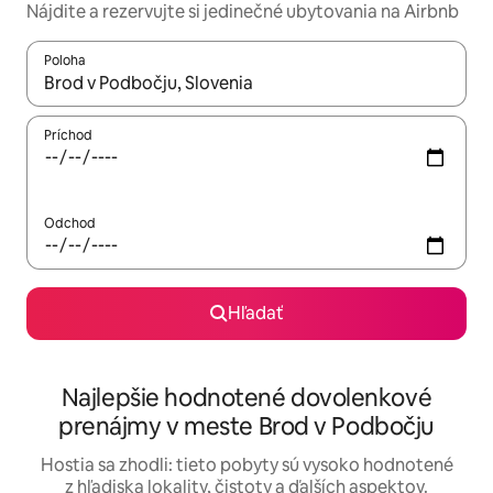
Nájdite a rezervujte si jedinečné ubytovania na Airbnb
Poloha
Keď budú výsledky k dispozícii, môžete si ich prechádzať pom
Príchod
Odchod
Hľadať
Najlepšie hodnotené dovolenkové
prenájmy v meste Brod v Podbočju
Hostia sa zhodli: tieto pobyty sú vysoko hodnotené
z hľadiska lokality, čistoty a ďalších aspektov.