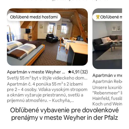
Obľúbené medzi hosťami
Obľúbené medz
Obľúbené medzi hosťami
Najobľúbenejšie 
Apartmán v meste Weyher in
Priemerné ohodnotenie 4,91 z 
4,91 (32)
Apartmán v meste
der Pfalz
Svetlý 55 m² byt v štýle vidieckeho domu
Apartmán Rebenme
s novou kúpeľňou
Apartmán č. 4 ponúka 55 m² s 2 izbami
viniciach!
Unsere luxuriöse
pre 2 – 4 osoby. Vďaka vysokým stropom
"Rebenmeer" lieg
a oknám vyžaruje priestrannú, svetlú a
Hainfeld, fussläuf
príjemnú atmosféru. – Kuchyňa,
Koch und Weingut 
chladnička, umývačka riadu – Nová
Obľúbené vybavenie pre dovolenkové
hinterm Haus beginnen die Weinberge.
kúpeľňa s denným svetlom a
Ein idealer Stando
prenájmy v meste Weyher in der Pfalz
sprchovacím kútom – TV, pohovky,
Wanderungen zu 
jedálenský stôl – Bezplatné Wi-Fi
einzukehren in de
(100 Mb/s) - Spoločenská miestnosť so