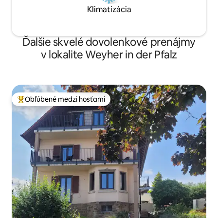
Klimatizácia
Ďalšie skvelé dovolenkové prenájmy
v lokalite Weyher in der Pfalz
Obľúbené medzi hosťami
Najobľúbenejšie medzi hosťami