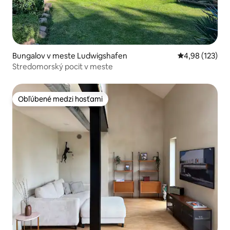
Bungalov v meste Ludwigshafen
Priemerné ohod
4,98 (123)
Stredomorský pocit v meste
Obľúbené medzi hosťami
Obľúbené medzi hosťami