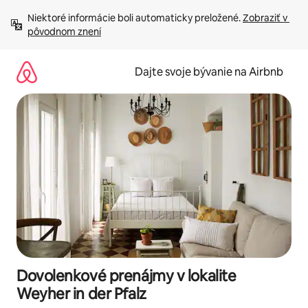
Preskočiť
Niektoré informácie boli automaticky preložené. 
Zobraziť v 
na
pôvodnom znení
obsah.
Dajte svoje bývanie na Airbnb
Dovolenkové prenájmy v lokalite
Weyher in der Pfalz