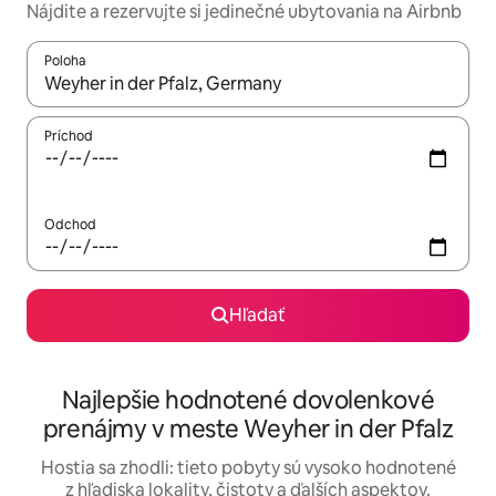
Nájdite a rezervujte si jedinečné ubytovania na Airbnb
Poloha
Keď budú výsledky k dispozícii, môžete si ich prechádzať pom
Príchod
Odchod
Hľadať
Najlepšie hodnotené dovolenkové
prenájmy v meste Weyher in der Pfalz
Hostia sa zhodli: tieto pobyty sú vysoko hodnotené
z hľadiska lokality, čistoty a ďalších aspektov.