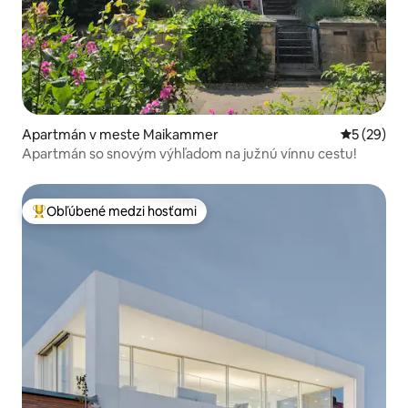
Apartmán v meste Maikammer
Priemerné 
5 (29)
Apartmán so snovým výhľadom na južnú vínnu cestu!
Obľúbené medzi hosťami
Najobľúbenejšie medzi hosťami