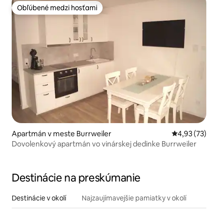
Obľúbené medzi hosťami
Obľúbené medzi hosťami
Apartmán v meste Burrweiler
Priemerné oho
4,93 (73)
Dovolenkový apartmán vo vinárskej dedinke Burrweiler
Destinácie na preskúmanie
Destinácie v okolí
Najzaujímavejšie pamiatky v okolí