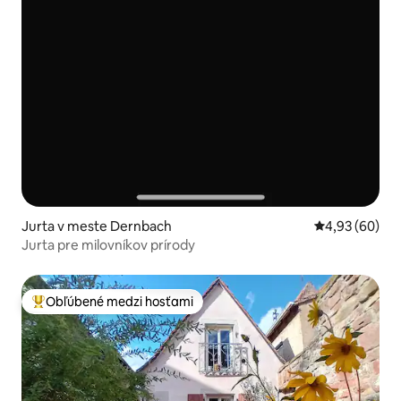
Jurta v meste Dernbach
Priemerné oho
4,93 (60)
Jurta pre milovníkov prírody
Obľúbené medzi hosťami
Najobľúbenejšie medzi hosťami