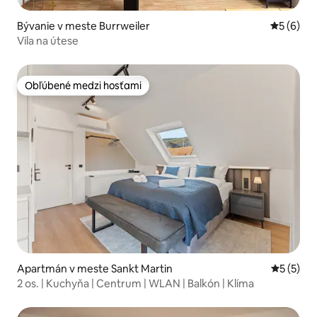
Bývanie v meste Burrweiler
Priemerné
5 (6)
Vila na útese
Obľúbené medzi hosťami
Obľúbené medzi hosťami
Apartmán v meste Sankt Martin
Priemerné
5 (5)
2 os. | Kuchyňa | Centrum | WLAN | Balkón | Klíma