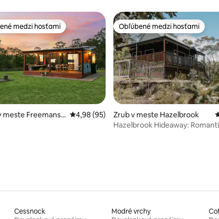
ené medzi hosťami
Obľúbené medzi hosťami
enejšie medzi hosťami
Obľúbené medzi hosťami
4,93 z 5, počet hodnotení: 165
v meste Freemans
Priemerné ohodnotenie 4,98 z 5, počet hodn
4,98 (95)
Zrub v meste Hazelbrook
P
Hazelbrook Hideaway: Romant
zrubová chata Blue Mountains
Cessnock
Modré vrchy
Cof