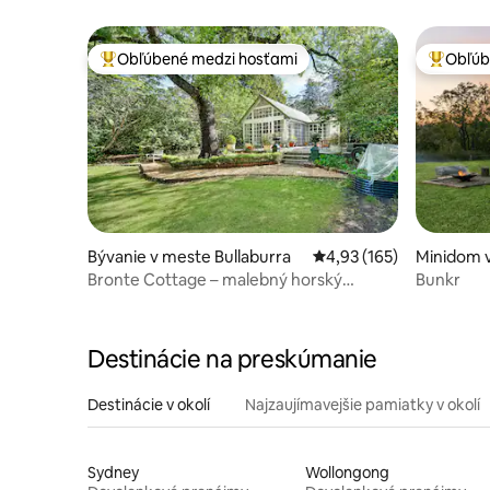
Obľúbené medzi hosťami
Obľúb
Najobľúbenejšie medzi hosťami
Najobľúb
Bývanie v meste Bullaburra
Priemerné ohodnotenie 
4,93 (165)
Minidom 
Reach
Bronte Cottage – malebný horský
Bunkr
pozemok
Destinácie na preskúmanie
Destinácie v okolí
Najzaujímavejšie pamiatky v okolí
Sydney
Wollongong