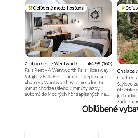
Obľúbené medzi hosťami
Obľúb
Najobľúbenejšie medzi hosťami
Najobľúb
Zrub v meste Wentworth Fa
Priemerné ohodnotenie 
4,99 (160)
lls
Falls Rest - A Wentworth Falls Hideaway
Chalupa 
Vitajte v Falls Rest, romantickej luxusnej
h Falls
Chata v t
chate vo Wentworth Falls. Sme len 15
Štýlovo z
minút chôdze (alebo 2 minúty jazdy
útočisko výlučne pre páry alebo
autom) do Modrých hôr zapísaných na
jednotlivcov . Za
zozname svetového dedičstva UNESCO
zadnej časti objek
a slávnych vodopádov Wentworth Falls.
Obľúbené vyba
dediny We
Toto útulné malé miesto sa nachádza na
vzdialenos
zadnej strane našej krásnej záhradnej
butikov, a
nehnuteľnosti a je ideálnym miestom na
Nachádza 
spomalenie a načerpanie nových síl.
Walk, jaz
Máme všetko, čo potrebujete, vrátane
ďalších l