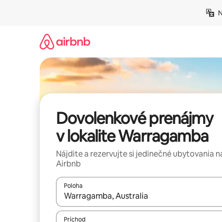
Preskočiť
N
na
obsah.
Dovolenkové prenájmy
v lokalite Warragamba
Nájdite a rezervujte si jedinečné ubytovania n
Airbnb
Poloha
Keď budú výsledky k dispozícii, môžete si ich p
Príchod