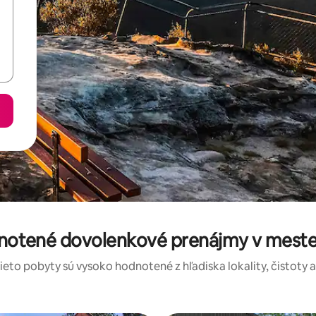
dnotené dovolenkové prenájmy v mes
tieto pobyty sú vysoko hodnotené z hľadiska lokality, čistoty 