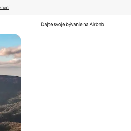
znení
Dajte svoje bývanie na Airbnb
kúmať pomocou dotykových gest či potiahnutia prstom.