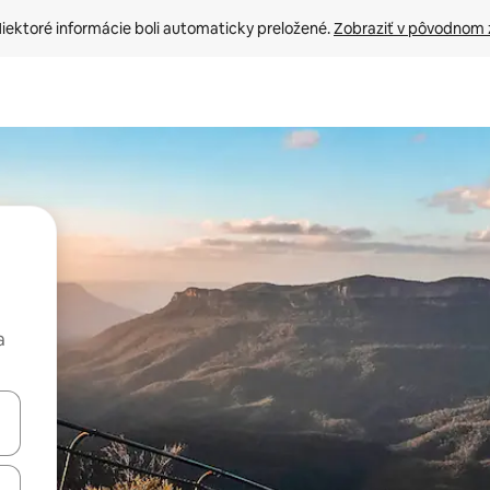
iektoré informácie boli automaticky preložené. 
Zobraziť v pôvodnom 
a
rechádzať pomocou klávesov so šípkami nahor a nadol alebo ich pres