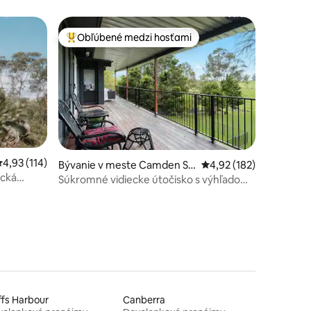
Cottage - Pavillon
Obľúbené medzi hosťami
Najobľúbenejšie medzi hosťami
otení: 95
riemerné ohodnotenie 4,93 z 5, počet hodnotení: 114
4,93 (114)
Bývanie v meste Camden So
Priemerné ohodnotenie
4,92 (182)
ická
uth
Súkromné vidiecke útočisko s výhľadom
na buš!
fs Harbour
Canberra