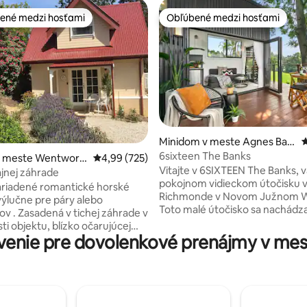
ené medzi hosťami
Obľúbené medzi hosťami
enejšie medzi hosťami
Obľúbené medzi hosťami
4,99 z 5, počet hodnotení: 160
Minidom v meste Agnes Ban
P
ks
6sixteen The Banks
v meste Wentwort
Priemerné ohodnotenie 4,99 z 5, počet hodno
4,99 (725)
Vitajte v 6SIXTEEN The Banks,
ajnej záhrade
pokojnom vidieckom útočisku 
ariadené romantické horské
Richmonde v Novom Južnom W
Toto malé útočisko sa nachádza
sadená v tichej záhrade v
akroch s rozsiahlým výhľadom
tu, blízko očarujúcej
hory a je ideálne pre páry, jedn
venie pre dovolenkové prenájmy v me
ntworth Falls. V pešej
hostí alebo malé rodiny, ktoré s
ti od miestnej krčmy, kaviarní a
oddýchnuť. Ponorte sa pod hviezdami do
ko aj železničnej stanice .
vírivky na drevo, osviežte sa 
sa neďaleko Charlesa Darwina
ponorom alebo sa rozmaznávaj
era Wentworth Falls a mnohých
súkromnej infračervenej saune
esných chodníkov a prírodných