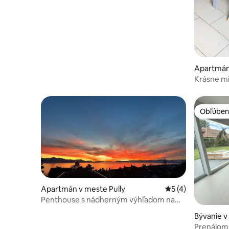
Apartmán 
Krásne mi
Obľúben
Obľúben
Apartmán v meste Pully
Priemerné ohodnot
5 (4)
Penthouse s nádherným výhľadom na
jazero
Bývanie 
Prenájom 