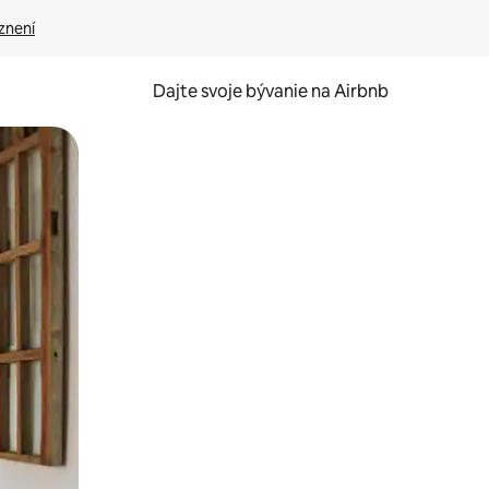
znení
Dajte svoje bývanie na Airbnb
kúmať pomocou dotykových gest či potiahnutia prstom.