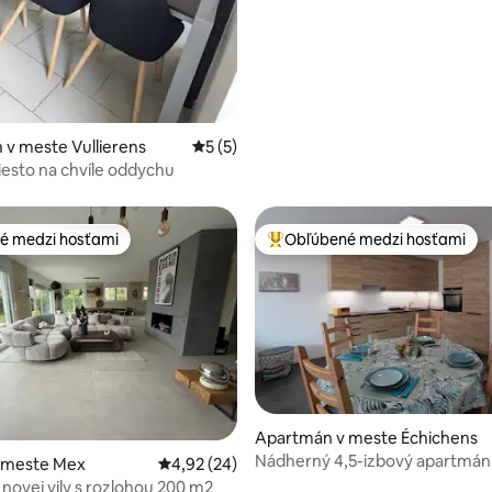
v meste Vullierens
Priemerné ohodnotenie 5 z 5, počet ho
5 (5)
esto na chvíle oddychu
é medzi hosťami
Obľúbené medzi hosťami
é medzi hosťami
Najobľúbenejšie medzi hosťami
enie 5 z 5, počet hodnotení: 4
Apartmán v meste Échichens
Nádherný 4,5-izbový apartmán
v meste Mex
Priemerné ohodnotenie 4,92 z 5, počet hodn
4,92 (24)
Volets Bleus
novej vily s rozlohou 200 m2