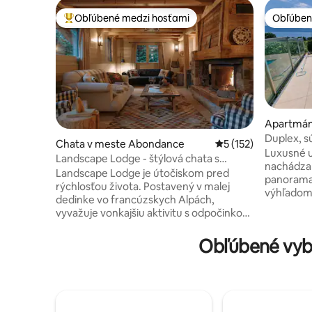
Obľúbené medzi hosťami
Obľúben
Najobľúbenejšie medzi hosťami
Obľúben
Apartmán
Duplex, s
Chata v meste Abondance
Priemerné ohodnoten
5 (152)
marca do
Luxusné u
Landscape Lodge - štýlová chata s
nachádza 
úžasným výhľadom
Landscape Lodge je útočiskom pred
panorama
rýchlosťou života. Postavený v malej
výhľadom
dedinke vo francúzskych Alpách,
bazén vyh
vyvažuje vonkajšiu aktivitu s odpočinkom
novembra s f
a ústupom. Jeho interiéry spájajú
pobyt na úpätí Álp, v blízkosti svahov a
elegantné, moderné povrchové úpravy s
Obľúbené vyba
jazera, pr
jedinečnými, tradičnými kúskami. Postele
veľkých m
sú luxusne pohodlné a kúpeľne sú
vzdialené 20 min
individuálne štýlové s odvážnou dlažbou.
nezabudn
Veľká terasa je ústredným bodom,
byte s je
perfektné miesto na vychutnanie si jedál
Ženevské 