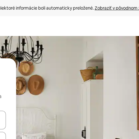
iektoré informácie boli automaticky preložené. 
Zobraziť v pôvodnom 
a
rechádzať pomocou klávesov so šípkami nahor a nadol alebo ich pres