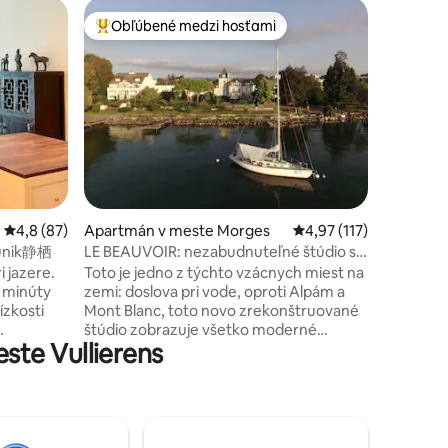
Bývanie 
Obľúbené medzi hosťami
Obľúben
Najobľúbenejšie medzi hosťami
Obľúben
es
Krásny d
jazere
Tento vý
nachádza 
Léman a 
záhradou
tých, kto
vychutnáv
jazera. T
otení: 70
fantastic
prehliad
Priemerné ohodnotenie 4,8 z 5, počet hodnotení: 87
4,8 (87)
Apartmán v meste Morges
Priemerné ohodnotenie
4,97 (117)
Ženeve …
pláži - 
 únik静栖
LE BEAUVOIR: nezabudnuteľné štúdio s
príležito
NÁDHERNÝM VÝHĽADOM
i jazere.
Toto je jedno z týchto vzácnych miest na
západnéh
 minúty
zemi: doslova pri vode, oproti Alpám a
ízkosti
Mont Blanc, toto novo zrekonštruované
štúdio zobrazuje všetko moderné
ste Vullierens
erným
pohodlie a dekoráciu, ale kúzlo domu z
aný
XIX. storočia. Malý byt leží na 1. poschodí
kojná
tejto chránenej historickej pamiatky. Má
oby, s
TEN NAJÚŽASNEJŠÍ VÝHĽAD cez veľké
astnou
okno. WFH nikdy nebol tak zhovievavý!
a na
Ideálne pre hostí cestujúcich služobne,