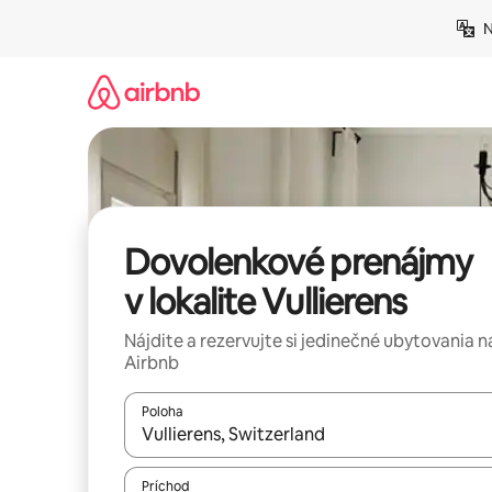
Preskočiť
N
na
obsah.
Dovolenkové prenájmy
v lokalite Vullierens
Nájdite a rezervujte si jedinečné ubytovania n
Airbnb
Poloha
Keď budú výsledky k dispozícii, môžete si ich p
Príchod