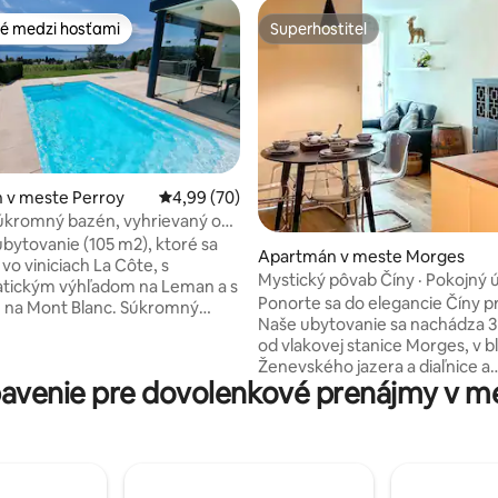
é medzi hosťami
Superhostiteľ
é medzi hosťami
Superhostiteľ
 v meste Perroy
Priemerné ohodnotenie 4,99 z 5, počet hodn
4,99 (70)
úkromný bazén, vyhrievaný od
ie 5 z 5, počet hodnotení: 152
 novembra
bytovanie (105 m2), ktoré sa
Apartmán v meste Morges
vo viniciach La Côte, s
Mystický pôvab Číny · Pokojný
tickým výhľadom na Leman a s
Ponorte sa do elegancie Číny pr
 na Mont Blanc. Súkromný
Naše ubytovanie sa nachádza 3
rievaný od marca do
od vlakovej stanice Morges, v bl
unkciou balneo. Užite si
Ženevského jazera a diaľnice a
venie pre dovolenkové prenájmy v me
kombinuje čínsky šarm s mod
ičom sa nachádzate v blízkosti
komfortom. Čaká vás vyrezáv
iest. Letisko Ženeva je
nábytok, tradičná výzdoba a po
út. Príďte si užiť
atmosféra. Pre maximálne 4 os
uteľný víkend vo veľkolepom
obývacou izbou, kuchyňou a vl
dinečným výhľadom na
kúpeľňou. Prenosná klimatizáci
jazero a Alpy. Súkromný