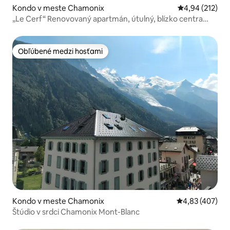
Kondo v meste Chamonix
Priemerné ohod
4,94 (212)
„Le Cerf“ Renovovaný apartmán, útulný, blízko centra
mesta
Obľúbené medzi hosťami
Obľúbené medzi hosťami
Kondo v meste Chamonix
Priemerné ohod
4,83 (407)
Štúdio v srdci Chamonix Mont-Blanc