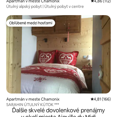
Apartmán v meste Chamonix
Priemerné oho
4,86 (112)
Útulný alpský pobyt | Útulný pobyt v centre
Obľúbené medzi hosťami
Obľúbené medzi hosťami
Apartmán v meste Chamonix
Priemerné ohod
4,81 (166)
SARAHIN ÚTULNÝ KÚTOK ***
Ďalšie skvelé dovolenkové prenájmy