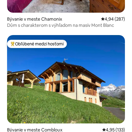
Bývanie v meste Chamonix
Priemerné ohod
4,94 (287)
Dům s charakterom s výhľadom na masív Mont Blanc
Obľúbené medzi hosťami
Najobľúbenejšie medzi hosťami
Bývanie v meste Combloux
Priemerné ohod
4,95 (133)