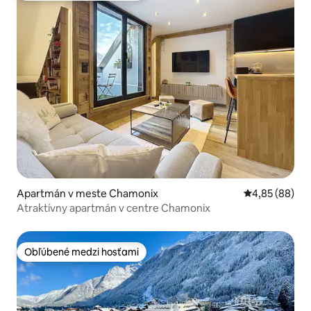
Apartmán v meste Chamonix
Priemerné oho
4,85 (88)
Atraktívny apartmán v centre Chamonix
Obľúbené medzi hosťami
Obľúbené medzi hosťami