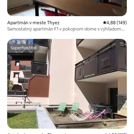
Apartmán v meste Thyez
Priemerné ohod
4,88 (149)
Samostatný apartmán F1 v pokojnom dome s výhľadom
na hory
Superhostiteľ
Superhostiteľ