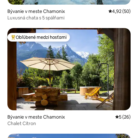
Bývanie v meste Chamonix
Priemerné oho
4,92 (50)
Luxusná chata s 5 spálňami
Obľúbené medzi hosťami
Najobľúbenejšie medzi hosťami
Bývanie v meste Chamonix
Priemerné 
5 (26)
Chalet Citron