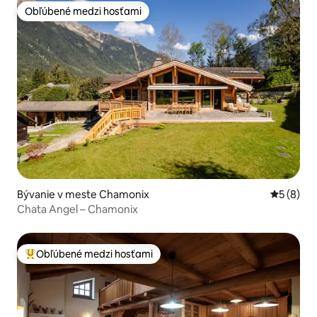
Obľúbené medzi hosťami
Obľúbené medzi hosťami
Bývanie v meste Chamonix
Priemerné
5 (8)
Chata Angel – Chamonix
Obľúbené medzi hosťami
Najobľúbenejšie medzi hosťami