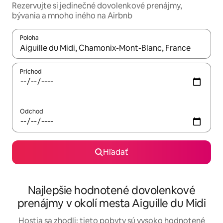
Rezervujte si jedinečné dovolenkové prenájmy,
bývania a mnoho iného na Airbnb
Poloha
Keď budú výsledky k dispozícii, môžete si ich prechádzať pom
Príchod
Odchod
Hľadať
Najlepšie hodnotené dovolenkové
prenájmy v okolí mesta Aiguille du Midi
Hostia sa zhodli: tieto pobyty sú vysoko hodnotené