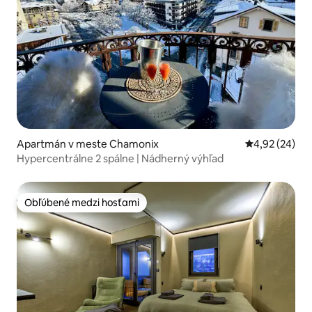
Apartmán v meste Chamonix
Priemerné oho
4,92 (24)
Hypercentrálne 2 spálne | Nádherný výhľad
Obľúbené medzi hosťami
Obľúbené medzi hosťami