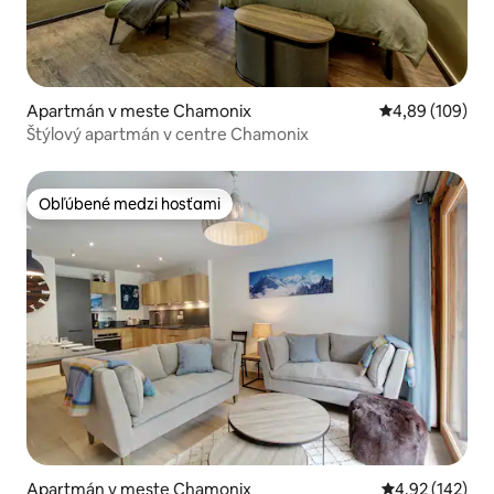
Apartmán v meste Chamonix
Priemerné ohod
4,89 (109)
Štýlový apartmán v centre Chamonix
Obľúbené medzi hosťami
Obľúbené medzi hosťami
Apartmán v meste Chamonix
Priemerné ohod
4,92 (142)