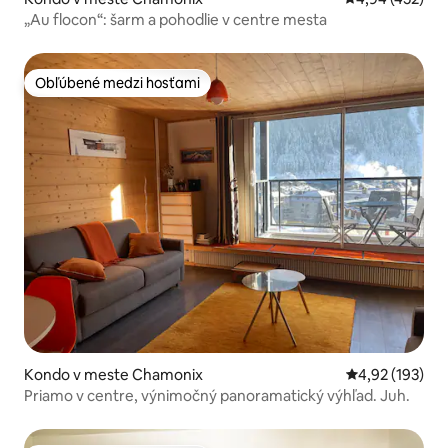
„Au flocon“: šarm a pohodlie v centre mesta
Obľúbené medzi hosťami
Obľúbené medzi hosťami
Kondo v meste Chamonix
Priemerné ohod
4,92 (193)
Priamo v centre, výnimočný panoramatický výhľad. Juh.