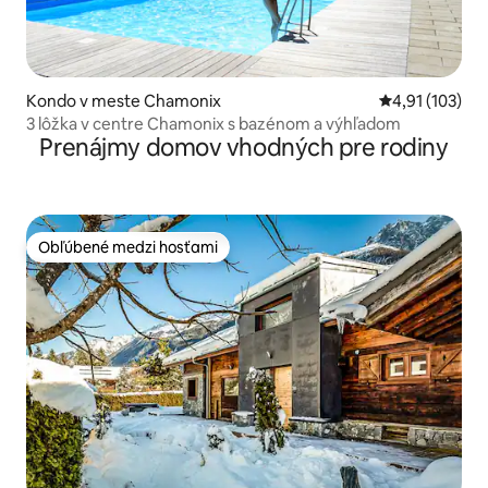
Kondo v meste Chamonix
Priemerné oho
4,91 (103)
3 lôžka v centre Chamonix s bazénom a výhľadom
Prenájmy domov vhodných pre rodiny
Obľúbené medzi hosťami
Obľúbené medzi hosťami