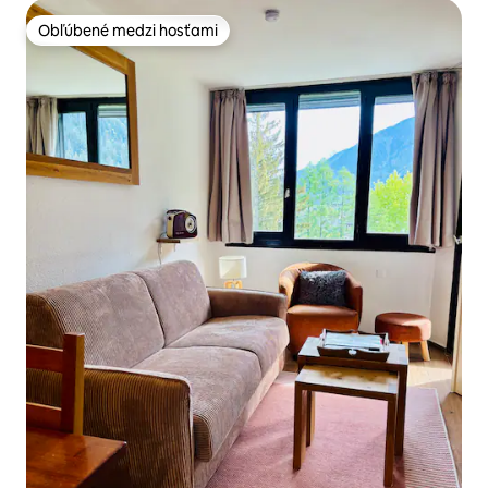
Obľúbené medzi hosťami
Obľúbené medzi hosťami