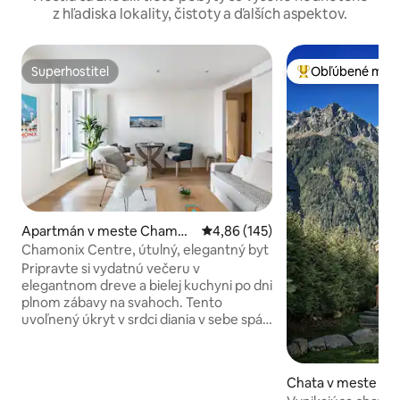
z hľadiska lokality, čistoty a ďalších aspektov.
Superhostiteľ
Obľúbené medz
Superhostiteľ
Najobľúbenejšie 
Apartmán v meste Chamon
Priemerné ohodnotenie 4,86 z 5
4,86 (145)
ix
Chamonix Centre, útulný, elegantný byt
Pripravte si vydatnú večeru v
elegantnom dreve a bielej kuchyni po dni
plnom zábavy na svahoch. Tento
uvoľnený úkryt v srdci diania v sebe spája
recyklované drevo, vintage reklamu a
výhľad na Le Brévent z balkóna.
Apartmán má vchod, jedálenský kút/
Chata v meste C
salón, dve spálne a dve kúpeľne. Hostia