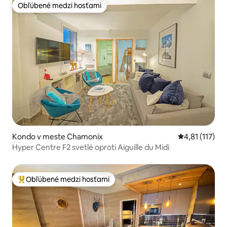
Obľúbené medzi hosťami
Obľúbené medzi hosťami
Kondo v meste Chamonix
Priemerné oho
4,81 (117)
Hyper Centre F2 svetlé oproti Aiguille du Midi
Obľúbené medzi hosťami
Najobľúbenejšie medzi hosťami