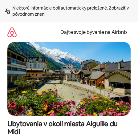
Preskočiť
Niektoré informácie boli automaticky preložené. 
Zobraziť v 
na
pôvodnom znení
obsah.
Dajte svoje bývanie na Airbnb
Ubytovania v okolí miesta Aiguille du
Midi