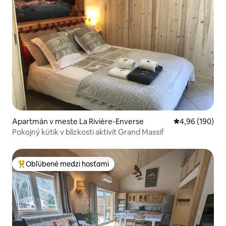
Apartmán v meste La Rivière-Enverse
Priemerné ohod
4,96 (190)
Pokojný kútik v blízkosti aktivít Grand Massif
Obľúbené medzi hosťami
Najobľúbenejšie medzi hosťami