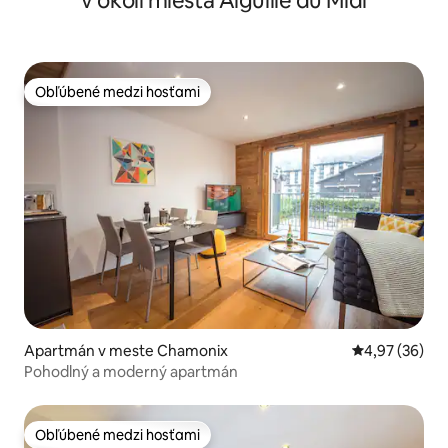
v okolí miesta Aiguille du Midi
Obľúbené medzi hosťami
Obľúbené medzi hosťami
Apartmán v meste Chamonix
Priemerné oho
4,97 (36)
Pohodlný a moderný apartmán
Obľúbené medzi hosťami
Obľúbené medzi hosťami