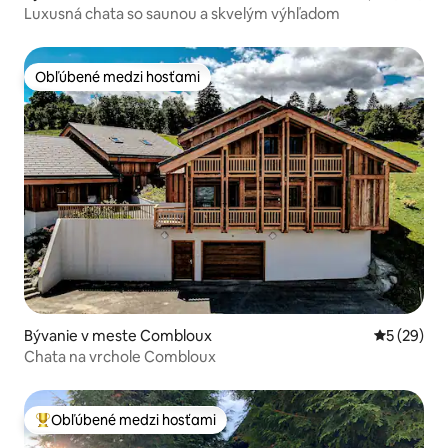
Luxusná chata so saunou a skvelým výhľadom
Obľúbené medzi hosťami
Obľúbené medzi hosťami
Bývanie v meste Combloux
Priemerné 
5 (29)
Chata na vrchole Combloux
Obľúbené medzi hosťami
Najobľúbenejšie medzi hosťami