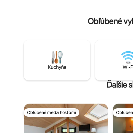
a jeden s výhľadom na juhovýchodnú
výhľadom na Jura 
horu. Bezplatné súkromné parkovanie, 1
Možnosť g
km od jazera, bezplatná letná kyvadlová
Vonkajšie
Obľúbené vy
doprava. Pešia vzdialenosť od
dedinských obchodov.
Kuchyňa
Wi-F
Ďalšie 
Obľúbené medzi hosťami
Obľúben
Obľúbené medzi hosťami
Obľúben