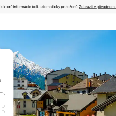
iektoré informácie boli automaticky preložené. 
Zobraziť v pôvodnom 
a
rechádzať pomocou klávesov so šípkami nahor a nadol alebo ich pres