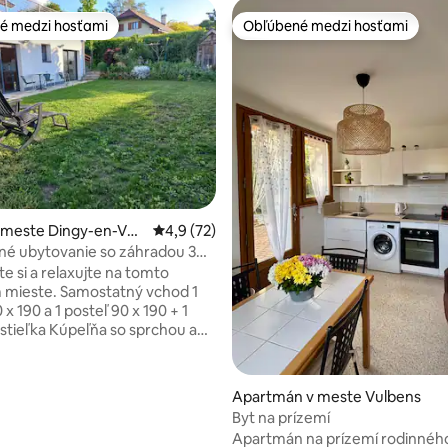
é medzi hosťami
Obľúbené medzi hosťami
é medzi hosťami
Obľúbené medzi hosťami
 4,98 z 5, počet hodnotení: 92
v meste Dingy-en-Vua
Priemerné ohodnotenie 4,9 z 5, počet hod
4,9 (72)
é ubytovanie so záhradou 3
 BB
e si a relaxujte na tomto
amostatný vchod 1
 x 190 a 1 posteľ 90 x 190 + 1
stieľka Kúpeľňa so sprchou a
zícii je kvalitná posteľná
ybavená kuchyňa s
tom Rúra Mikrovlnná rúra
Apartmán v meste Vulbens
 TV cca 60 m2 Možnosť
Byt na prízemí
a motocyklov a bicyklov vo
Apartmán na prízemí rodinnéh