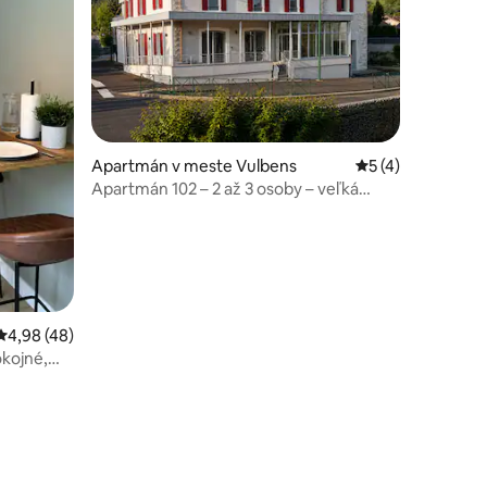
tení: 544
Apartmán v meste Vulbens
Priemerné ohodno
5 (4)
Apartmán 102 – 2 až 3 osoby – veľká
terasa
Priemerné ohodnotenie 4,98 z 5, počet hodnotení: 48
4,98 (48)
kojné,