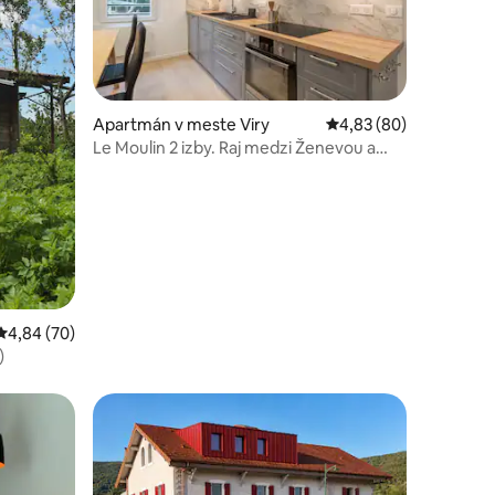
otení: 36
Apartmán v meste Viry
Priemerné ohodnotenie
4,83 (80)
Le Moulin 2 izby. Raj medzi Ženevou a
Annecy
Priemerné ohodnotenie 4,84 z 5, počet hodnotení: 70
4,84 (70)
)