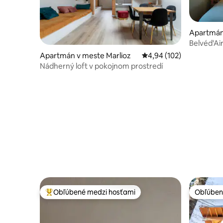
Apartmán
Belvéd'Ai
Apartmán v meste Marlioz
Priemerné ohodnotenie 
4,94 (102)
Nádherný loft v pokojnom prostredí
Obľúbené medzi hosťami
Obľúben
Najobľúbenejšie medzi hosťami
Obľúben