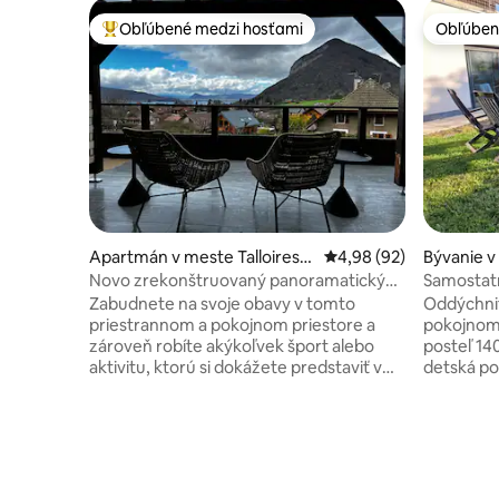
Obľúbené medzi hosťami
Obľúben
Najobľúbenejšie medzi hosťami
Obľúben
Apartmán v meste Talloires-
Priemerné ohodnotenie
4,98 (92)
Bývanie 
Montmin
che
Novo zrekonštruovaný panoramatický
Samostatn
byt Lake & Mountain
osoby + 1
Zabudnete na svoje obavy v tomto
Oddýchnit
priestrannom a pokojnom priestore a
pokojnom mieste. S
zároveň robíte akýkoľvek šport alebo
posteľ 140
aktivitu, ktorú si dokážete predstaviť v
detská po
čistom horskom alpskom vzduchu. Užite
WC K dispo
si 4 spálne so 4 vlastnými kúpeľňami v
bielizeň a uteráky V
blízkosti golfového ihriska. Samostatná
jedálenským kú
toaleta má toaletu pre japonský typ. Tri
Obývacia časť bez
súkromné vonkajšie priestory (75 m ²)
parkovani
dva s výhľadom na severozápadné jazero
vnútri Veľká súkromná záhrada s