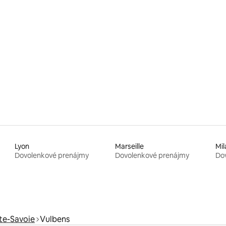
 4,97 z 5, počet hodnotení: 39
Lyon
Marseille
Mil
Dovolenkové prenájmy
Dovolenkové prenájmy
Do
te-Savoie
Vulbens