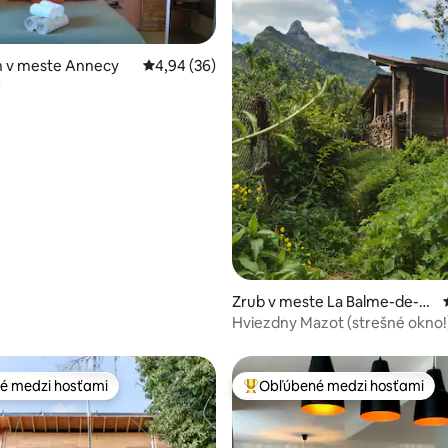
 v meste Annecy
Priemerné ohodnotenie 4,94 z 5, počet hodn
4,94 (36)
r
4,94 z 5, počet hodnotení: 102
Zrub v meste La Balme-de-T
huy
Hviezdny Mazot (strešné okno!
é medzi hosťami
Obľúbené medzi hosťami
é medzi hosťami
Najobľúbenejšie medzi hosťami