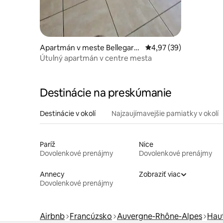
Apartmán v meste Bellegard
Priemerné ohodnotenie
4,97 (39)
e-sur-Valserine
Útulný apartmán v centre mesta
Destinácie na preskúmanie
Destinácie v okolí
Najzaujímavejšie pamiatky v okolí
Paríž
Nice
Dovolenkové prenájmy
Dovolenkové prenájmy
Annecy
Zobraziť viac
Dovolenkové prenájmy
Airbnb
Francúzsko
Auvergne-Rhône-Alpes
Hau