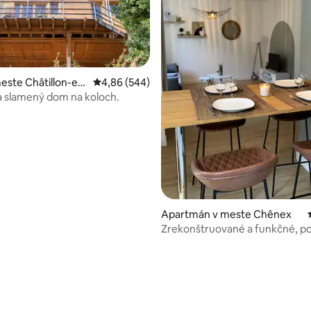
este Châtillon-en
Priemerné ohodnotenie 4,86 z 5, počet hodno
4,86 (544)
 slamený dom na koloch.
Apartmán v meste Chênex
Zrekonštruované a funkčné, po
wifi a parkovanie