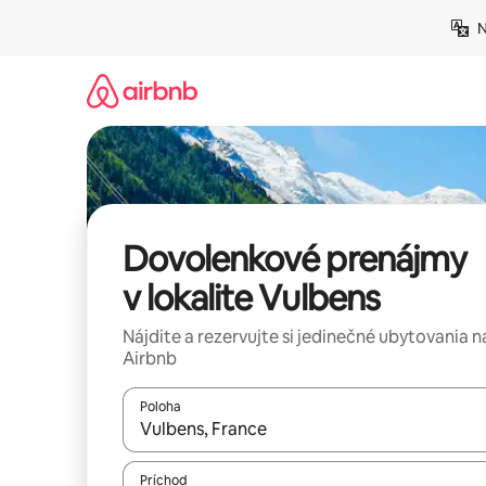
Preskočiť
N
na
obsah.
Dovolenkové prenájmy
v lokalite Vulbens
Nájdite a rezervujte si jedinečné ubytovania n
Airbnb
Poloha
Keď budú výsledky k dispozícii, môžete si ich p
Príchod