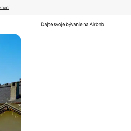
znení
Dajte svoje bývanie na Airbnb
kúmať pomocou dotykových gest či potiahnutia prstom.