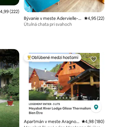
riemerné ohodnotenie 4,99 z 5, počet hodnotení: 222
4,99 (222)
notení: 61
Bývanie v meste Adervielle-P
Priemerné ohodnoteni
4,95 (22)
ouchergues
Útulná chata pri svahoch
Obľúbené medzi hosťami
Najobľúbenejšie medzi hosťami
Apartmán v meste Aragnou
Priemerné ohodnotenie 
4,98 (180)
et