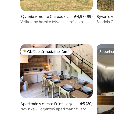
Bývanie v meste Cazeaux-de
Priemerné ohodnotenie
4,98 (99)
Bývanie v
-Larboust
Veľkolepé horské bývanie neďaleko
Stodola Gr
Bagnères de Luchon
Obľúbené medzi hosťami
Superhos
Najobľúbenejšie medzi hosťami
Superhos
Apartmán v meste Saint-Lary-So
Priemerné ohodnote
5 (30)
ulan
Novinka - Elegantný apartmán St Lary
village - 8 osôb