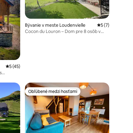
notení: 18
Bývanie v meste Loudenvielle
Priemerné ohodno
5 (7)
Cocon du Louron – Dom pre 8 osôb v
Loudenvielle
Priemerné ohodnotenie 5 z 5, počet hodnotení: 45
5 (45)
s
Obľúbené medzi hosťami
Obľúbené medzi hosťami