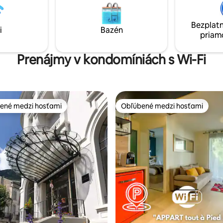
cedúrami).
Pyreneje.
Bezplatn
i
Bazén
priam
Prenájmy v kondomíniách s Wi-Fi
ené medzi hosťami
Obľúbené medzi hosťami
enejšie medzi hosťami
Obľúbené medzi hosťami