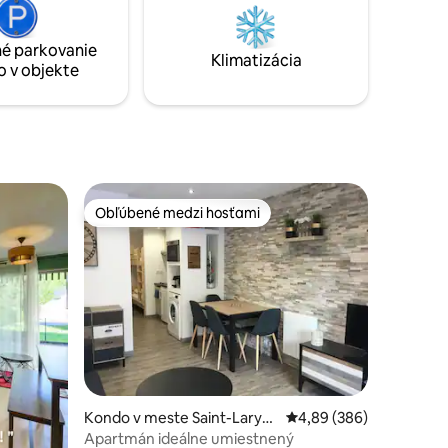
pyrenejského masívu.
é parkovanie
Klimatizácia
o v objekte
Obľúbené medzi hosťami
Obľúbené medzi hosťami
Kondo v meste Saint-Lary-S
Priemerné ohodnotenie 
4,89 (386)
oulan
Apartmán ideálne umiestnený