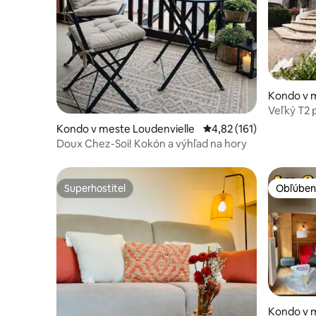
Kondo v 
-Luchon
Veľký T2 
„Pyrenejs
Kondo v meste Loudenvielle
Priemerné ohodnotenie 
4,82 (161)
Doux Chez-Soi! Kokón a výhľad na hory
Superhostiteľ
Obľúben
Superhostiteľ
Obľúben
Kondo v m