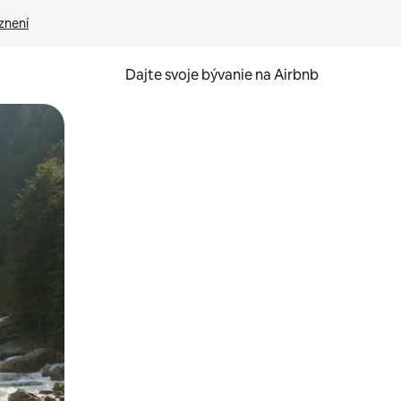
znení
Dajte svoje bývanie na Airbnb
kúmať pomocou dotykových gest či potiahnutia prstom.