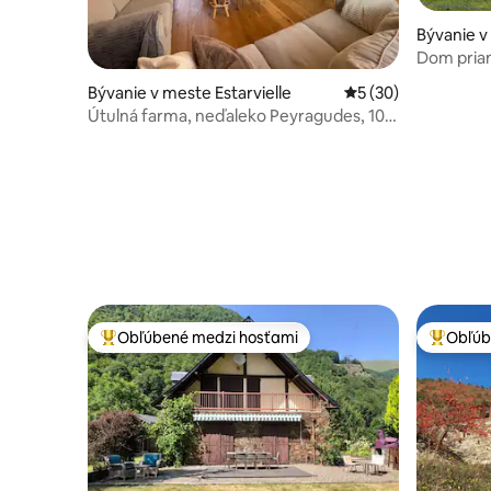
Bývanie 
Dom priam
Bývanie v meste Estarvielle
Priemerné ohodnote
5 (30)
Útulná farma, neďaleko Peyragudes, 10
osôb
Obľúbené medzi hosťami
Obľúb
Najobľúbenejšie medzi hosťami
Najobľúb