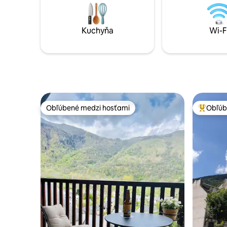
carte pro
ľahký prístup ku všetkým aktivitám.
Dokonalé útočisko na oddych,
nadýchanie sa a plné vychutnávanie hôr.
Kuchyňa
Wi-F
Obľúbené medzi hosťami
Obľúb
Obľúbené medzi hosťami
Najobľúb