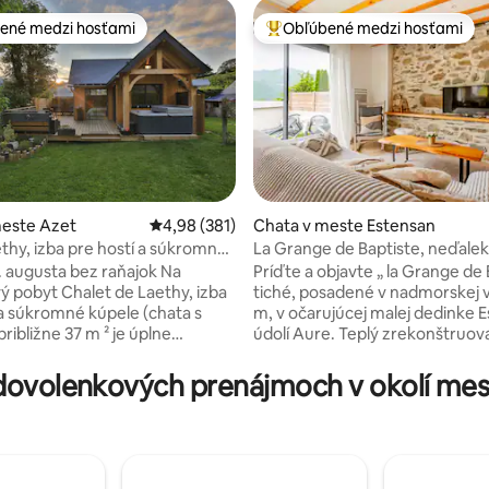
ené medzi hosťami
Obľúbené medzi hosťami
enejšie medzi hosťami
Najobľúbenejšie medzi hosťami
meste Azet
Priemerné ohodnotenie 4,98 z 5, počet hodno
4,98 (381)
Chata v meste Estensan
thy, izba pre hostí a súkromné
La Grange de Baptiste, neďalek
4,95 z 5, počet hodnotení: 178
Lary
. augusta bez raňajok Na
Príďte a objavte „ la Grange de 
et de Laethy, izba
tiché, posadené v nadmorskej 
 a súkromné kúpele (chata s
m, v očarujúcej malej dedinke 
ribližne 37 m ² je úplne
údolí Aure. Teplý zrekonštruo
 v tichom prostredí,na
pozostávajúci na prízemí svetle
pobyt. Zet, typická horská
izby s kuchyňou otvorenou do 
ovolenkových prenájmoch v okolí mest
á ideálnu polohu medzi údolím
obývacej izby a malej uzavretej
nt Lary soulan 6 km s obchodmi
Podlaha má 2 spálne oddelené
ciami ) a Louron Valley
sprchovacím kútom, ako aj sln
elle s jazerom a Balnéou,
terasu, kde si môžete oddýchn
lneo centrom s kúpeľmi a à la
vychutnať si úchvatný výhľad n