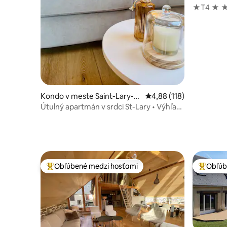
oulan
★T4 ★ ★ NOV
KÚPELE/
Kondo v meste Saint-Lary-S
Priemerné ohodnotenie 
4,88 (118)
oulan
Útulný apartmán v srdci St-Lary • Výhľad
na Pyreneje
Obľúbené medzi hosťami
Obľúb
Najobľúbenejšie medzi hosťami
Najobľúb