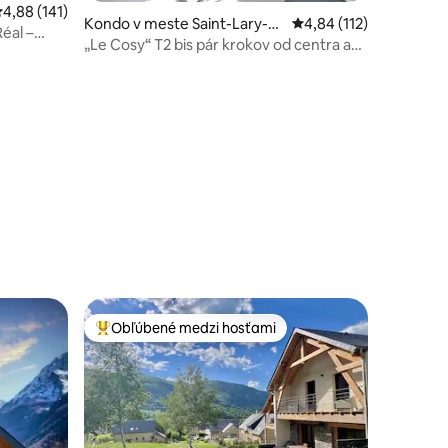
riemerné ohodnotenie 4,88 z 5, počet hodnotení: 141
4,88 (141)
Kondo v meste Saint-Lary-S
Priemerné ohodnotenie
4,84 (112)
éal –
oulan
„Le Cosy“ T2 bis pár krokov od centra a
krásny výhľad
Obľúbené medzi hosťami
Najobľúbenejšie medzi hosťami