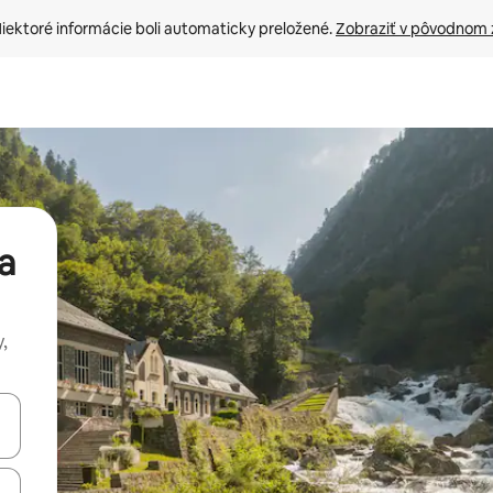
iektoré informácie boli automaticky preložené. 
Zobraziť v pôvodnom 
a
,
rechádzať pomocou klávesov so šípkami nahor a nadol alebo ich pres