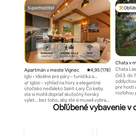
Superhostiteľ
Obľúb
Superhostiteľ
Najobľúb
Chata v 
Chata Lae
Apartmán v meste Vignec
Priemerné ohodnotenie 
4,95 (178)
kúpalisko
Od 3. do 7
Iglú • Ideálne pre páry – turistika a
oddychový pobyt Chal
cyklistika
🌿 Igloo – výhľad na hory a elegantné
pre hostí
útočisko neďaleko Saint-Lary Čo keby
rozlohou p
ste si mohli dopriať skutočný horský
súkromná)
výlet… bez toho, aby ste si museli vybrať
atypický 
Obľúbené vybavenie v d
medzi pohodlím a polohou? Vitajte v
dedina, m
L'Igloo, elegantnom apartmáne
Aure (Sai
umiestnenom v pokojnej dedinke
a reštaurá
Vignec, len pár minút chôdze od Saint-
(Loudenvi
Lary. Tu si môžete vychutnať balkón s
hravým ba
výhľadom na hory, pokojné prostredie a