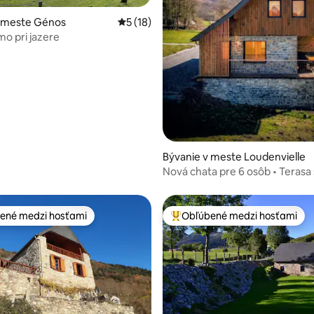
v meste Génos
Priemerné ohodnotenie 5 z 5, počet hod
5 (18)
o pri jazere
nie 5 z 5, počet hodnotení: 30
Bývanie v meste Loudenvielle
Nová chata pre 6 osôb • Terasa 
výhľadom na hory
ené medzi hosťami
Obľúbené medzi hosťami
enejšie medzi hosťami
Najobľúbenejšie medzi hosťami