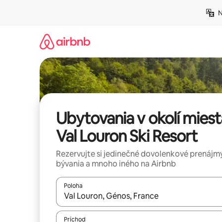
Preskočiť
N
na
obsah.
Ubytovania v okolí miest
Val Louron Ski Resort
Rezervujte si jedinečné dovolenkové prenájmy
bývania a mnoho iného na Airbnb
Poloha
Keď budú výsledky k dispozícii, môžete si ich p
Príchod