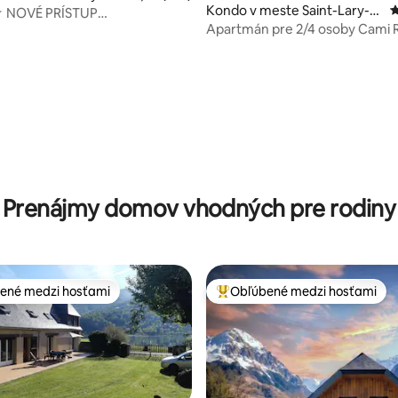
Kondo v meste Saint-Lary-S
P
É PRÍSTUP
oulan
Apartmán pre 2/4 osoby Cami R
LANOVKY ★ PARKOVISKO
vrátane upratovania a bielizne
4,88 z 5, počet hodnotení: 118
Prenájmy domov vhodných pre rodiny
ené medzi hosťami
Obľúbené medzi hosťami
enejšie medzi hosťami
Najobľúbenejšie medzi hosťami