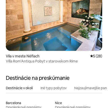
Vila v meste Néfiach
Priemerné 
5 (28)
Villa Rom'Antiqua Pobyt v starovekom Ríme
Destinácie na preskúmanie
Destinácie v okolí
Iné typy pobytov
Najzaujímavejšie pami
Barcelona
Nice
Dovolenkové prenájmy
Dovolenkové prenájmy