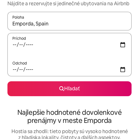
Nájdite a rezervujte si jedinečné ubytovania na Airbnb
Poloha
Keď budú výsledky k dispozícii, môžete si ich prechádzať pom
Príchod
Odchod
Hľadať
Najlepšie hodnotené dovolenkové
prenájmy v meste Emporda
Hostia sa zhodli: tieto pobyty sú vysoko hodnotené
z hľadiska lokality, čistoty a ďalších aspektov.