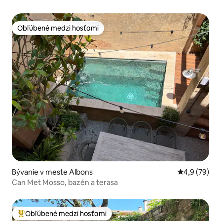
Obľúbené medzi hosťami
Obľúbené medzi hosťami
Bývanie v meste Albons
Priemerné oh
4,9 (79)
Can Met Mosso, bazén a terasa
Obľúbené medzi hosťami
Najobľúbenejšie medzi hosťami