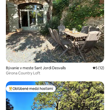
Bývanie v meste Sant Jordi Desvalls
Priemerné
5 (12)
Girona Country Loft
Obľúbené medzi hosťami
Najobľúbenejšie medzi hosťami