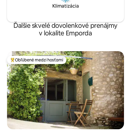
Klimatizácia
Ďalšie skvelé dovolenkové prenájmy
v lokalite Emporda
Obľúbené medzi hosťami
Najobľúbenejšie medzi hosťami