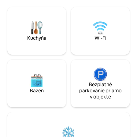
na mesto. Nachádzame sa 5 minút jazdy
dome. Okolité pri
od rozsiahlych piesočných pláží s
našou rodinou, ke
množstvom reštaurácií, z ktorých si
zeleninové záhrady a zv
môžete vybrať. Vodné aktivity,
a podujatia s hlas
gastronómia a turistika sú len niekoľkými
nadmerným alkoho
spôsobmi, ako si vychutnať región!
zakázané, pretože 
prijateľné.
Kuchyňa
Wi-Fi
Bezplatné
Bazén
parkovanie priamo
v objekte