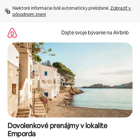
Preskočiť
Niektoré informácie boli automaticky preložené. 
Zobraziť v 
na
pôvodnom znení
obsah.
Dajte svoje bývanie na Airbnb
Dovolenkové prenájmy v lokalite
Emporda