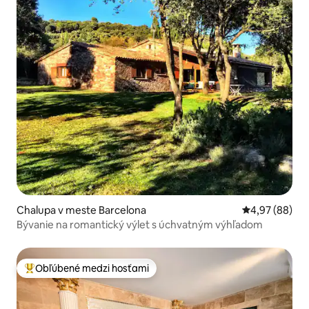
Chalupa v meste Barcelona
Priemerné oho
4,97 (88)
Bývanie na romantický výlet s úchvatným výhľadom
Obľúbené medzi hosťami
Najobľúbenejšie medzi hosťami