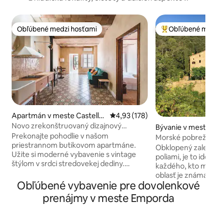
Obľúbené medzi hosťami
Obľúbené medz
Obľúbené medzi hosťami
Najobľúbenejšie 
Apartmán v meste Castelló
Priemerné ohodnotenie 4,93 z 5
4,93 (178)
d'Empúries
Novo zrekonštruovaný dizajnový
Bývanie v meste S
apartmán
Prekonajte pohodlie v našom
l
Morské pobrežie
priestrannom butikovom apartmáne.
Obklopený zalesn
Užite si moderné vybavenie s vintage
poliami, je to ideá
štýlom v srdci stredovekej dediny.
každého, kto miluj
Ideálne na romantický výlet alebo rodiny.
oblasť je známa svo
Váš pobyt bude zahŕňať klimatizované
Obľúbené vybavenie pre dovolenkové
chodníkmi, mnohým
izby, WI-FI PRIPOJENIE NA INTERNET,
chodníkmi, pozor
prenájmy v meste Emporda
dobre vybavenú kuchyňu a veľkú terasu
historickými pamiatkami.
s grilom, kde si môžete vychutnať výhľad
žijeme aj my, v 