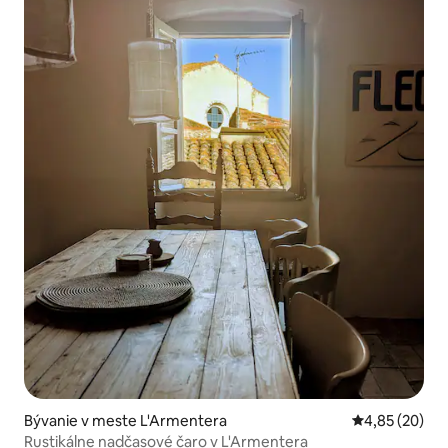
Bývanie v meste L'Armentera
Priemerné oho
4,85 (20)
Rustikálne nadčasové čaro v L'Armentera