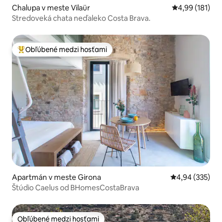
Chalupa v meste Vilaür
Priemerné ohod
4,99 (181)
Stredoveká chata neďaleko Costa Brava.
Obľúbené medzi hosťami
Najobľúbenejšie medzi hosťami
Apartmán v meste Girona
Priemerné ohod
4,94 (335)
Štúdio Caelus od BHomesCostaBrava
Obľúbené medzi hosťami