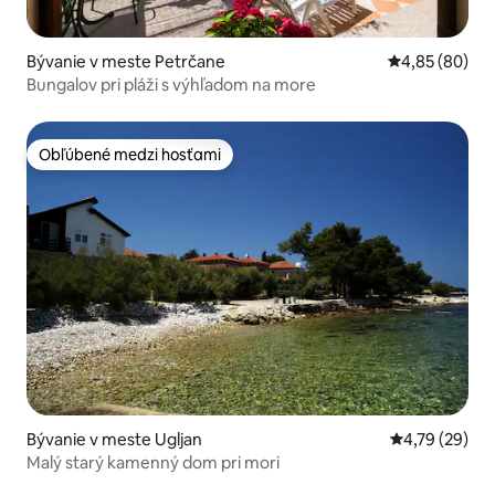
Bývanie v meste Petrčane
Priemerné oho
4,85 (80)
Bungalov pri pláži s výhľadom na more
Obľúbené medzi hosťami
Obľúbené medzi hosťami
Bývanie v meste Ugljan
Priemerné oho
4,79 (29)
Malý starý kamenný dom pri mori