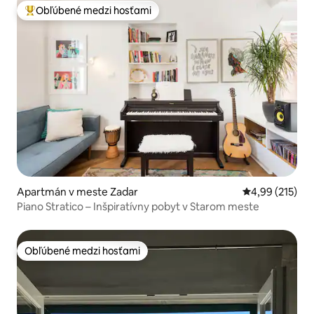
Obľúbené medzi hosťami
Najobľúbenejšie medzi hosťami
Apartmán v meste Zadar
Priemerné ohod
4,99 (215)
Piano Stratico – Inšpiratívny pobyt v Starom meste
Obľúbené medzi hosťami
Obľúbené medzi hosťami