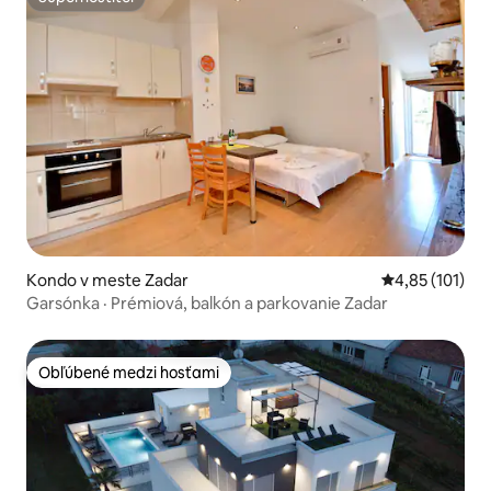
Superhostiteľ
Kondo v meste Zadar
Priemerné oho
4,85 (101)
Garsónka · Prémiová, balkón a parkovanie Zadar
Obľúbené medzi hosťami
Obľúbené medzi hosťami