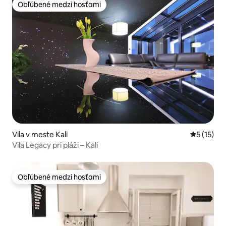
Obľúbené medzi hosťami
Obľúbené medzi hosťami
Vila v meste Kali
Priemerné
5 (15)
Vila Legacy pri pláži – Kali
Obľúbené medzi hosťami
Obľúbené medzi hosťami