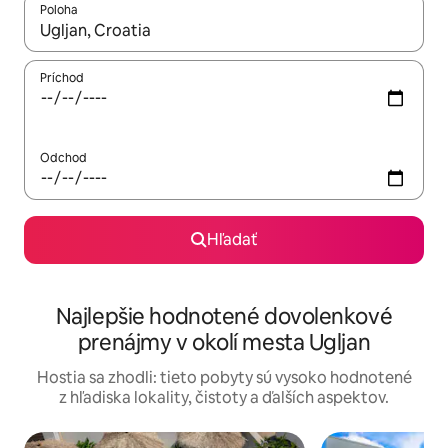
Poloha
Keď budú výsledky k dispozícii, môžete si ich prechádzať pom
Príchod
Odchod
Hľadať
Najlepšie hodnotené dovolenkové
prenájmy v okolí mesta Ugljan
Hostia sa zhodli: tieto pobyty sú vysoko hodnotené
z hľadiska lokality, čistoty a ďalších aspektov.