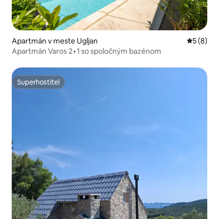
Apartmán v meste Ugljan
Priemerné
5 (8)
Apartmán Varos 2+1 so spoločným bazénom
Superhostiteľ
Superhostiteľ