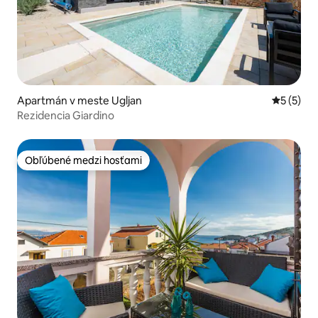
Apartmán v meste Ugljan
Priemerné
5 (5)
Rezidencia Giardino
Obľúbené medzi hosťami
Obľúbené medzi hosťami