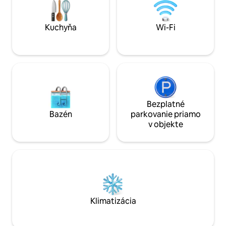
veľa ďalších luxusných detailov až pre 5
friends, LIOQA Res
osôb! Stačí SI HO REZERVOVAŤ!!
destination.
Kuchyňa
Wi-Fi
Bezplatné
Bazén
parkovanie priamo
v objekte
Klimatizácia