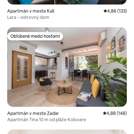
Apartmán v meste Kali
Priemerné ohod
4,86 (133)
Lara – ostrovný dom
Obľúbené medzi hosťami
Obľúbené medzi hosťami
Apartmán v meste Zadar
Priemerné ohod
4,88 (148)
Apartmán Tina 10 m od pláže Kolovare