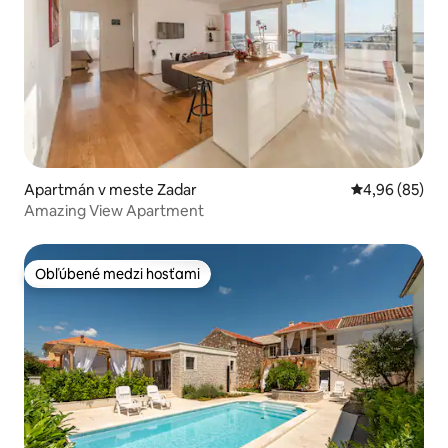
Apartmán v meste Zadar
Priemerné oho
4,96 (85)
Amazing View Apartment
Obľúbené medzi hosťami
Obľúbené medzi hosťami