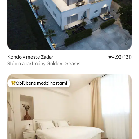
Kondo v meste Zadar
Priemerné oho
4,92 (131)
Štúdio apartmány Golden Dreams
Obľúbené medzi hosťami
Najobľúbenejšie medzi hosťami