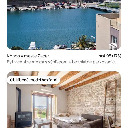
Kondo v meste Zadar
Priemerné ohod
4,95 (173)
Byt v centre mesta s výhľadom + bezplatné parkovanie na
ulici
Obľúbené medzi hosťami
Obľúbené medzi hosťami