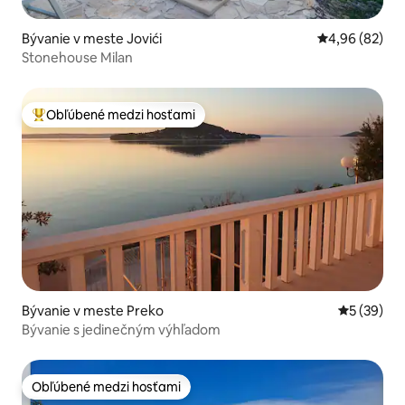
Bývanie v meste Jovići
Priemerné oho
4,96 (82)
Stonehouse Milan
Obľúbené medzi hosťami
Najobľúbenejšie medzi hosťami
Bývanie v meste Preko
Priemerné 
5 (39)
Bývanie s jedinečným výhľadom
Obľúbené medzi hosťami
Obľúbené medzi hosťami