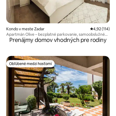
Kondo v meste Zadar
Priemerné oho
4,92 (114)
Apartmán Olive – bezplatné parkovanie, samoobslužné
Prenájmy domov vhodných pre rodiny
ubytovanie
Obľúbené medzi hosťami
Obľúbené medzi hosťami