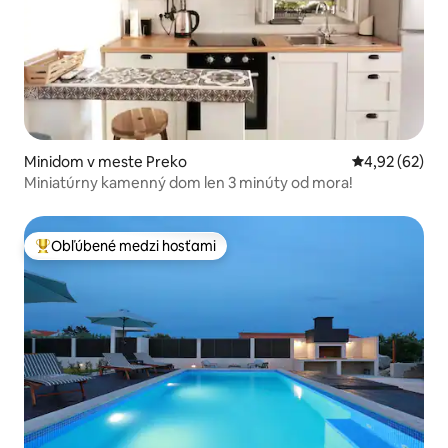
Minidom v meste Preko
Priemerné oho
4,92 (62)
Miniatúrny kamenný dom len 3 minúty od mora!
Obľúbené medzi hosťami
Najobľúbenejšie medzi hosťami