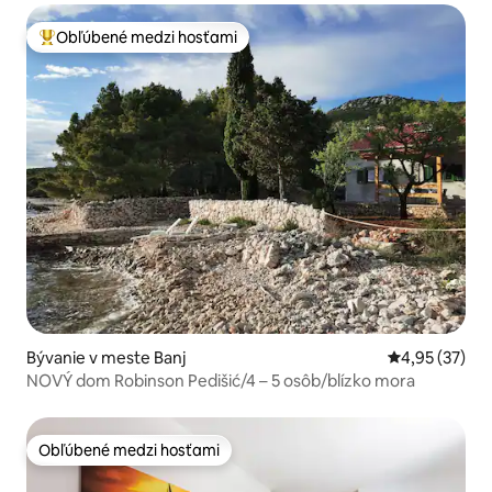
Obľúbené medzi hosťami
Najobľúbenejšie medzi hosťami
Bývanie v meste Banj
Priemerné oho
4,95 (37)
NOVÝ dom Robinson Pedišić/4 – 5 osôb/blízko mora
Obľúbené medzi hosťami
Obľúbené medzi hosťami