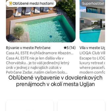
Obľúbené medzi hosťami
Superhostiteľ
Najobľúbenejšie medzi hosťami
Superhostiteľ
Bývanie v meste Petrčane
Priemerné ohodnotenie 5 z 
5 (14)
Vila v meste Uglja
Casa AL ESTE #výhľadnamore #bazén
LIOQA Club Villa
#sauna #fitness #jóga
Casa AL ESTE nie je len ďalšia vila v
Escape to LIOQA R
Chorvátsku.. je to váš jedinečný letný
luxury retreat on 
únik v jednej z najkrajších zátok v
where peaceful isl
Petrčane Zadar..naším cieľom bolo
modern comfort. S
Obľúbené vybavenie v dovolenkových
vytvoriť miesto, aby STE boli ŠŤASTNÍ od
private villas with
okamihu príchodu.. je to sen a určite
views, and though
prenájmoch v okolí mesta Ugljan
destinácia, ktorú nechcete
interiors, perfect f
opustiť..ČISTÁ RADOSŤ..200 m ²
Our attentive on-
najvyššia úroveň dokonalosti, 40 m ²
seamless, carefree
bazén, súkromná fitness a joga zóna,
to do is unwind a
sauna, 3 spálne, 1 obrovský pohodlný
you’re planning a 
gauč, 3 kúpeľne, 5 parkovacích miest a
family holiday, or 