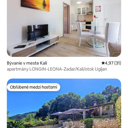
Bývanie v meste Kali
Priemerné oh
4,97 (31)
apartmány LONGIN-LEONA-Zadar/Kali/otok Ugljan
Obľúbené medzi hosťami
Obľúbené medzi hosťami