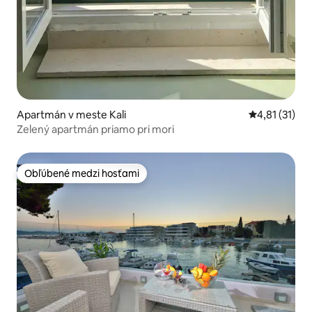
Apartmán v meste Kali
Priemerné oh
4,81 (31)
Zelený apartmán priamo pri mori
Obľúbené medzi hosťami
Obľúbené medzi hosťami