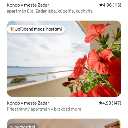
Kondo v meste Zadar
Priemerné oho
4,96 (115)
apartmán Ella, Zadar izba, kúpeľňa, kuchyňa
Obľúbené medzi hosťami
Najobľúbenejšie medzi hosťami
Kondo v meste Zadar
Priemerné ohod
4,93 (147)
Priestranný apartmán v blízkosti mora
Superhostiteľ