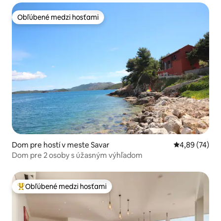
Obľúbené medzi hosťami
Obľúbené medzi hosťami
Dom pre hostí v meste Savar
Priemerné oho
4,89 (74)
Dom pre 2 osoby s úžasným výhľadom
Obľúbené medzi hosťami
Najobľúbenejšie medzi hosťami