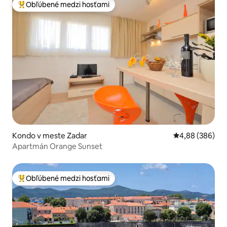
Obľúbené medzi hosťami
Najobľúbenejšie medzi hosťami
Kondo v meste Zadar
Priemerné ohod
4,88 (386)
Apartmán Orange Sunset
Obľúbené medzi hosťami
Najobľúbenejšie medzi hosťami