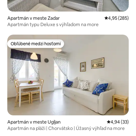
Apartmán v meste Zadar
Priemerné ohod
4,95 (285)
Apartmán typu Deluxe s výhľadom na more
Obľúbené medzi hosťami
Obľúbené medzi hosťami
Apartmán v meste Ugljan
Priemerné oho
4,94 (33)
Apartmán na pláži | Chorvátsko | Úžasný výhľad na more