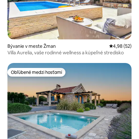
Bývanie v meste Žman
Priemerné oho
4,98 (52)
Villa Aurelia, vaše rodinné wellness a kúpeľné stredisko
Obľúbené medzi hosťami
Obľúbené medzi hosťami