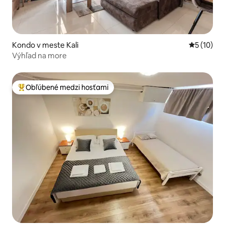
Kondo v meste Kali
Priemerné 
5 (10)
Výhľad na more
Obľúbené medzi hosťami
Najobľúbenejšie medzi hosťami