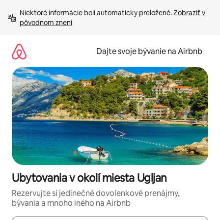
Preskočiť
Niektoré informácie boli automaticky preložené. 
Zobraziť v 
na
pôvodnom znení
obsah.
Dajte svoje bývanie na Airbnb
Ubytovania v okolí miesta Ugljan
Rezervujte si jedinečné dovolenkové prenájmy,
bývania a mnoho iného na Airbnb