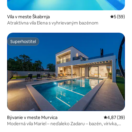
Vila v meste Škabrnja
Priemerné 
5 (59)
Atraktívna vila Elena s vyhrievaným bazénom
Superhostiteľ
Superhostiteľ
Bývanie v meste Murvica
Priemerné oho
4,87 (39)
Moderná vila Mariel – neďaleko Zadaru – bazén, vírivka,
posilňovňa