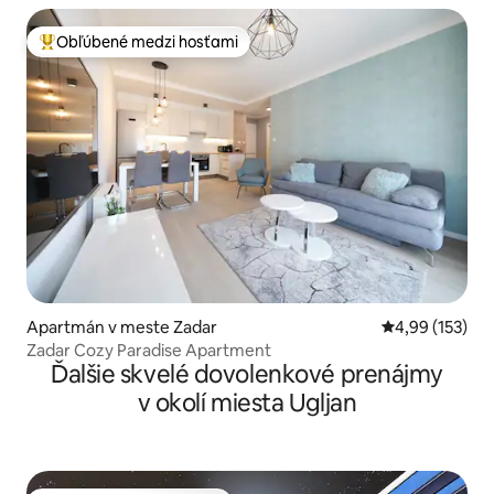
Obľúbené medzi hosťami
Najobľúbenejšie medzi hosťami
Apartmán v meste Zadar
Priemerné ohod
4,99 (153)
Zadar Cozy Paradise Apartment
Ďalšie skvelé dovolenkové prenájmy
v okolí miesta Ugljan