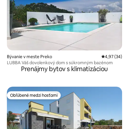
Bývanie v meste Preko
Priemerné oho
4,97 (34)
LUBBA Váš dovolenkový dom s súkromným bazénom
Prenájmy bytov s klimatizáciou
Obľúbené medzi hosťami
Obľúbené medzi hosťami