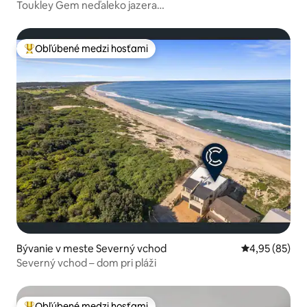
Toukley Gem neďaleko jazera
Budgewoi/bazén/kúpele/biliardový stôl
Obľúbené medzi hosťami
Najobľúbenejšie medzi hosťami
Bývanie v meste Severný vchod
Priemerné oho
4,95 (85)
Severný vchod – dom pri pláži
Obľúbené medzi hosťami