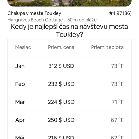
Chalupa v meste Toukley
Priemerné oho
4,97 (86)
Hargraves Beach Cottage – 50 m od pláže
Kedy je najlepší čas na návštevu mesta
Toukley?
Mesiac
Priem. cena
Priem. teplota
Jan
312 $ USD
73 °F
Feb
232 $ USD
73 °F
Mar
224 $ USD
71 °F
Apr
250 $ USD
67 °F
Máj
216 $ USD
62 °F