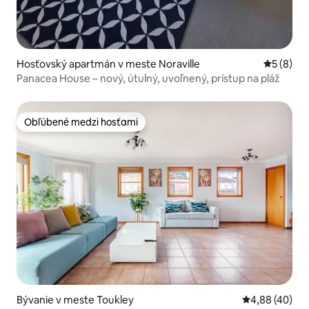
Hosťovský apartmán v meste Noraville
Priemerné
5 (8)
Panacea House – nový, útulný, uvoľnený, prístup na pláž
Obľúbené medzi hosťami
Obľúbené medzi hosťami
Bývanie v meste Toukley
Priemerné oho
4,88 (40)