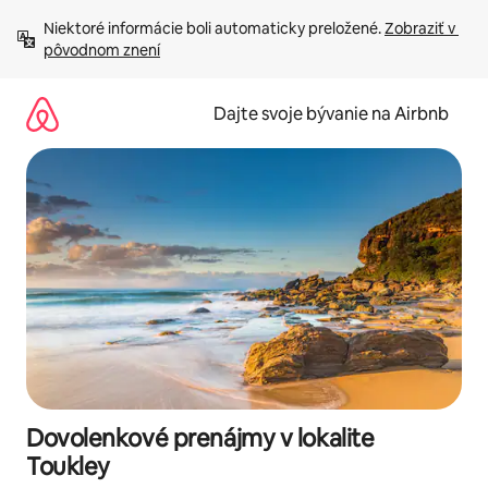
Preskočiť
Niektoré informácie boli automaticky preložené. 
Zobraziť v 
na
pôvodnom znení
obsah.
Dajte svoje bývanie na Airbnb
Dovolenkové prenájmy v lokalite
Toukley