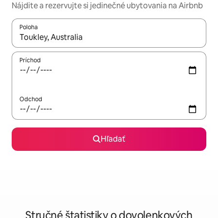
Nájdite a rezervujte si jedinečné ubytovania na Airbnb
Poloha
Keď budú výsledky k dispozícii, môžete si ich prechádzať pom
Príchod
Odchod
Hľadať
Stručné štatistiky o dovolenkových