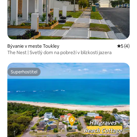
Bývanie v meste Toukley
Priemerné
5 (4)
The Nest | Svetlý dom na pobreží v blízkosti jazera
Superhostiteľ
Superhostiteľ