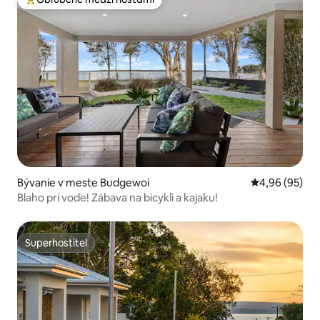
Najobľúbenejšie medzi hosťami
Bývanie v meste Budgewoi
Priemerné oho
4,96 (95)
Blaho pri vode! Zábava na bicykli a kajaku!
Superhostiteľ
Superhostiteľ