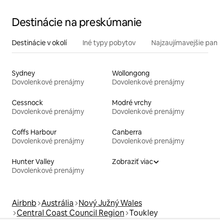
Destinácie na preskúmanie
Destinácie v okolí
Iné typy pobytov
Najzaujímavejšie pami
Sydney
Wollongong
Dovolenkové prenájmy
Dovolenkové prenájmy
Cessnock
Modré vrchy
Dovolenkové prenájmy
Dovolenkové prenájmy
Coffs Harbour
Canberra
Dovolenkové prenájmy
Dovolenkové prenájmy
Hunter Valley
Zobraziť viac
Dovolenkové prenájmy
Airbnb
Austrália
Nový Južný Wales
Central Coast Council Region
Toukley