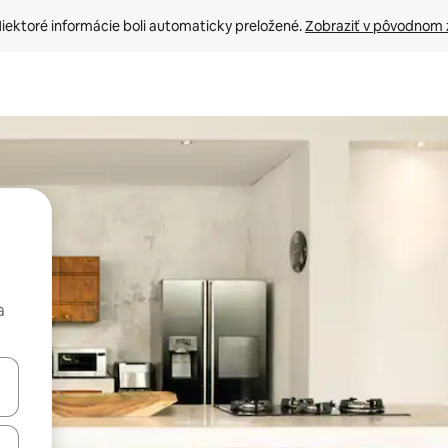
iektoré informácie boli automaticky preložené. 
Zobraziť v pôvodnom 
a
rechádzať pomocou klávesov so šípkami nahor a nadol alebo ich pres