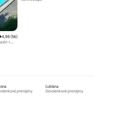
Priemerné ohodnotenie 4,98 z 5, počet hodnotení: 56
4,98 (56)
azén +
rona
Ľubľana
volenkové prenájmy
Dovolenkové prenájmy