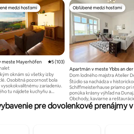
ené medzi hosťami
Obľúbené medzi hosťami
enejšie medzi hosťami
Obľúbené medzi hosťami
v meste Mayerhöfen
Priemerné ohodnotenie 5 z 5, počet hodn
5 (103)
halet
 4,95 z 5, počet hodnotení: 37
Apartmán v meste Ybbs an der
kým oknám sú všetky izby
onau
Dom lodného majstra Atelier D
tlé. Osobitná pozornosť bola
Štúdio sa nachádza v historick
vysokokvalitnému zariadeniu.
Schiffmeisterhause priamo pri r
ho tu nájdete kuchyňu a
ponúka krásny výhľad na Dunaj
ý stôl s kreslami z masívneho
Obchody, kaviarne a reštauráci
dreva. V celej chate je
ybavenie pre dovolenkové prenájmy v
historickom centre mesta sú v
Wi-Fi pripojenie na internet,
len pár minút chôdze. Štúdio sa
k môže byť na požiadanie
nachádza hneď vedľa policajnej
Trvalo nainštalovaná
akadémie v mimoriadne bezp
ia nielenže chladí a ohrieva, ale
prostredí. Dunajská cyklotrasa 
 vzduch od rôznych baktérií, a
priamo popri budove a neďalek