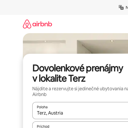
Preskočiť
N
na
obsah.
Dovolenkové prenájmy
v lokalite Terz
Nájdite a rezervujte si jedinečné ubytovania n
Airbnb
Poloha
Keď budú výsledky k dispozícii, môžete si ich p
Príchod