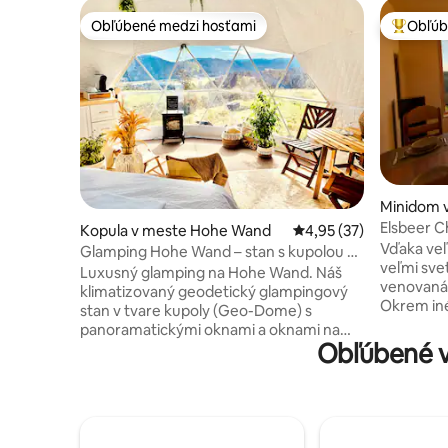
Obľúbené medzi hosťami
Obľúb
Obľúbené medzi hosťami
Najobľúb
Minidom 
Elsbeer C
Kopula v meste Hohe Wand
Priemerné ohodnotenie
4,95 (37)
Vďaka veľ
Glamping Hohe Wand – stan s kupolou a
veľmi sve
oknom v tvare hviezdy
Luxusný glamping na Hohe Wand. Náš
venovaná 
klimatizovaný geodetický glampingový
Okrem iné
stan v tvare kupoly (Geo-Dome) s
jedálensk
panoramatickými oknami a oknami na
jelšového 
Obľúbené v
pozorovanie hviezd ponúka prírodu,
bezplatné 
romantiku a skutočný pocit stanu v tvare
ktoré vša
bubliny. Must Dos: *Vírivka * Oáza pokoja
vypnuté. 
* Výhľad na hory z hojdacích kresiel *
klimatizác
Okno v tvare hviezdy nad manželskou
tiež čistí
posteľou (vyhrievaný matrac) * Útulný