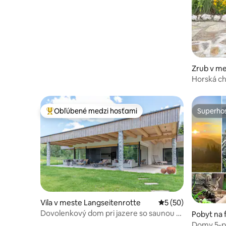
Zrub v me
Horská c
Obľúbené medzi hosťami
Superhos
Najobľúbenejšie medzi hosťami
Superhos
Vila v meste Langseitenrotte
Priemerné ohodnote
5 (50)
Dovolenkový dom pri jazere so saunou a
Pobyt na 
vírivkou
nitz
Domy 5-po