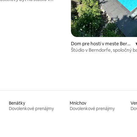
Dom pre hostí v meste Bernd
orf
Štúdio v Berndorfe, spoločný b
súkromná sauna
Benátky
Mníchov
Ve
Dovolenkové prenájmy
Dovolenkové prenájmy
Do