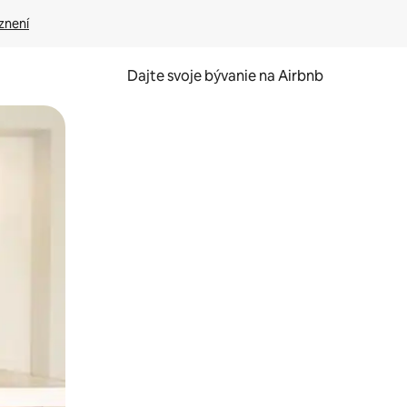
znení
Dajte svoje bývanie na Airbnb
kúmať pomocou dotykových gest či potiahnutia prstom.