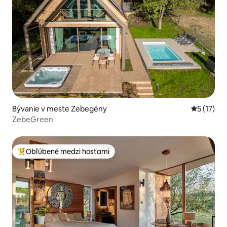
Bývanie v meste Zebegény
Priemerné
5 (17)
ZebeGreen
Obľúbené medzi hosťami
Najobľúbenejšie medzi hosťami