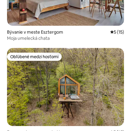
Bývanie v meste Esztergom
Priemerné
5 (15)
Moja umelecká chata
Obľúbené medzi hosťami
Obľúbené medzi hosťami