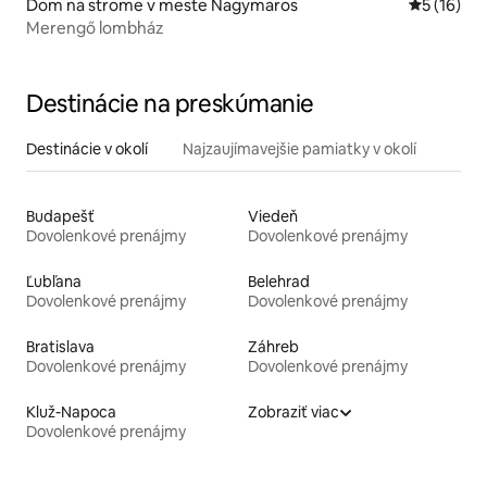
Dom na strome v meste Nagymaros
Priemerné 
5 (16)
Merengő lombház
Destinácie na preskúmanie
Destinácie v okolí
Najzaujímavejšie pamiatky v okolí
Budapešť
Viedeň
Dovolenkové prenájmy
Dovolenkové prenájmy
Ľubľana
Belehrad
Dovolenkové prenájmy
Dovolenkové prenájmy
Bratislava
Záhreb
Dovolenkové prenájmy
Dovolenkové prenájmy
Kluž-Napoca
Zobraziť viac
Dovolenkové prenájmy