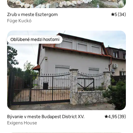
Zrub v meste Esztergom
Priemerné 
5 (34)
Füge Kuckó
Obľúbené medzi hosťami
Obľúbené medzi hosťami
Bývanie v meste Budapest District XV.
Priemerné oho
4,95 (39)
Exigens House