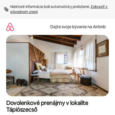
Preskočiť
Niektoré informácie boli automaticky preložené. 
Zobraziť v 
na
pôvodnom znení
obsah.
Dajte svoje bývanie na Airbnb
Dovolenkové prenájmy v lokalite
Tápiószecső