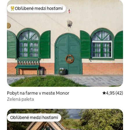
Obľúbené medzi hosťami
Najobľúbenejšie medzi hosťami
Pobyt na farme v meste Monor
Priemerné oho
4,95 (42)
Zelená paleta
Obľúbené medzi hosťami
Obľúbené medzi hosťami