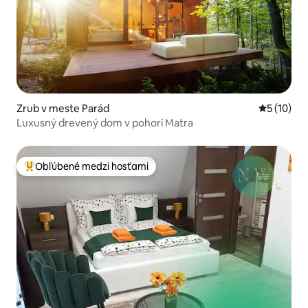
Zrub v meste Parád
Priemerné 
5 (10)
Luxusný drevený dom v pohorí Matra
Obľúbené medzi hosťami
Najobľúbenejšie medzi hosťami