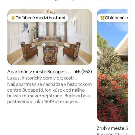
Obľúbené medzi hosťami
Obľúbené medz
Najobľúbenejšie medzi hosťami
Najobľúbenejšie 
Apartmán v meste Budapest V
Priemerné ohodnotenie 5 z 5
5 (263)
I. obvod
Luxus, historický dom v blízkosti
pamiatok v centre mesta
Náš apartmán sa nachádza v historickom
centre Budapešti, len kúsok od nášho
bulváru na severnej strane. Budova bola
postavená v roku 1889 a teraz je v
peknom stave. Apartmán má najvyššiu
kvalitu v každom detaile. Vybavenie:
vysokorýchlostné Wi-Fi, Samsung Smart
SUHD"65"televízor (Netflix,Youtube),
Zrub v meste Sze
káblové HD kanály,práčka, sušička,
Penzión Chillak