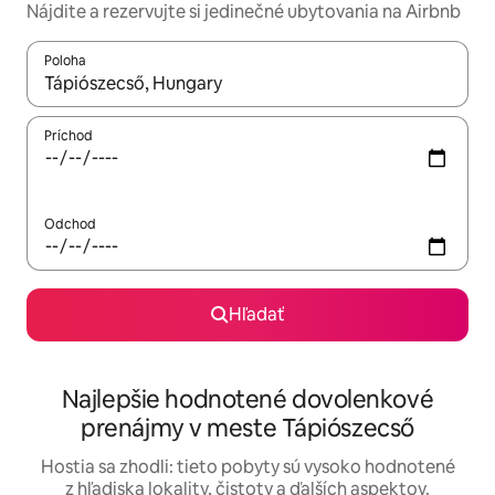
Nájdite a rezervujte si jedinečné ubytovania na Airbnb
Poloha
Keď budú výsledky k dispozícii, môžete si ich prechádzať pom
Príchod
Odchod
Hľadať
Najlepšie hodnotené dovolenkové
prenájmy v meste Tápiószecső
Hostia sa zhodli: tieto pobyty sú vysoko hodnotené
z hľadiska lokality, čistoty a ďalších aspektov.