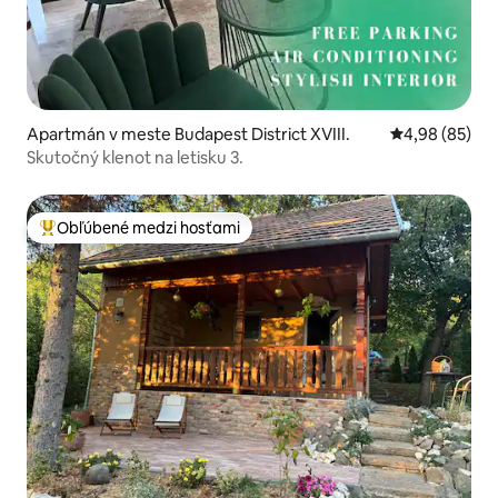
Apartmán v meste Budapest District XVIII.
Priemerné oho
4,98 (85)
Skutočný klenot na letisku 3.
Obľúbené medzi hosťami
Najobľúbenejšie medzi hosťami