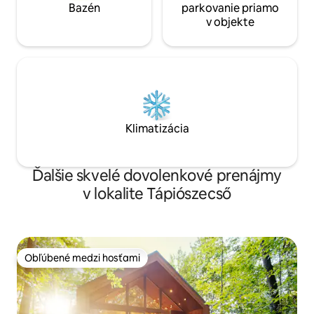
messenger. Apartmán sa nachádza na
Bazén
parkovanie priamo
bulvári v historickom centre Budapešti, v
v objekte
blízkosti opery, baziliky sv. Štefana,
budovy maďarského parlamentu,
nákupného centra WestEnd a slávnych
barov mesta.
Klimatizácia
Ďalšie skvelé dovolenkové prenájmy
v lokalite Tápiószecső
Obľúbené medzi hosťami
Obľúbené medzi hosťami