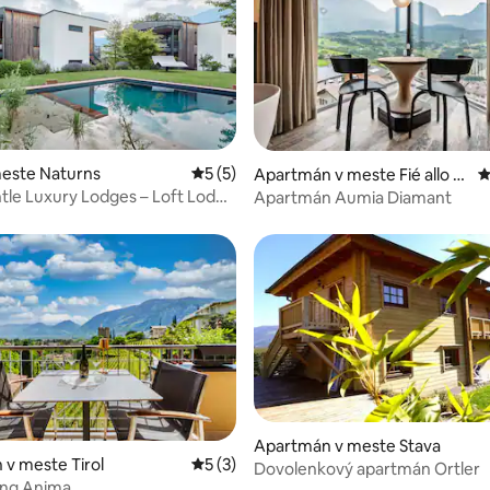
enie 5 z 5, počet hodnotení: 4
meste Naturns
Priemerné ohodnotenie 5 z 5, počet ho
5 (5)
Apartmán v meste Fié allo S
P
ciliar
tle Luxury Lodges – Loft Lodge
Apartmán Aumia Diamant
Apartmán v meste Stava
v meste Tirol
Priemerné ohodnotenie 5 z 5, počet ho
5 (3)
Dovolenkový apartmán Ortler
ving Anima