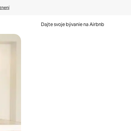
znení
Dajte svoje bývanie na Airbnb
kúmať pomocou dotykových gest či potiahnutia prstom.