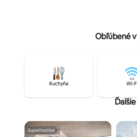
nálady. Na prízemí sa nachádza kúpeľňa
reštaurác
so sprchovacím kútom a v izbe (pre
novomanželov) na poschodí nájdete
vlastné WC s umývadlom.
Obľúbené v
Kuchyňa
Wi-F
Ďalšie
Superhostiteľ
Superhostiteľ