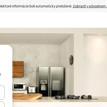
iektoré informácie boli automaticky preložené. 
Zobraziť v pôvodnom 
a
rechádzať pomocou klávesov so šípkami nahor a nadol alebo ich pres