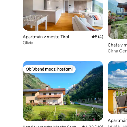
Apartmán v meste Tirol
Priemerné ohodnot
5 (4)
Olivia
Chata v 
Cirna Gen
Terrace
Obľúbené medzi hosťami
Obľúbené medzi hosťami
Apartmán 
Levita Li