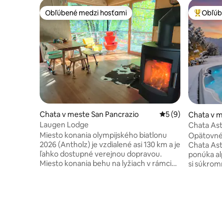
Obľúbené medzi hosťami
Obľúb
Obľúbené medzi hosťami
Najobľúb
Chata v meste San Pancrazio
Priemerné ohodnot
5 (9)
Chata v m
Laugen Lodge
Chata Ast
vírivkou
Miesto konania olympijského biatlonu
Opätovné 
2026 (Antholz) je vzdialené asi 130 km a je
Chata Ast
ľahko dostupné verejnou dopravou.
ponúka al
Miesto konania behu na lyžiach v rámci
si súkrom
olympijských hier 2026 (Fleim Valley – Val
a saunou
di Fiemme) sa nachádza približne 80 km
domácom k
od hotela a je tiež ľahko dostupné
m² s grilom
hromadnou dopravou. Dom je postavený
Turistické
v tradičnej masívnej drevenej konštrukcii
pred dverami 🚶‍♂️🚴‍♀
a okamžite vás dostane do dovolenkovej
Merano vzd