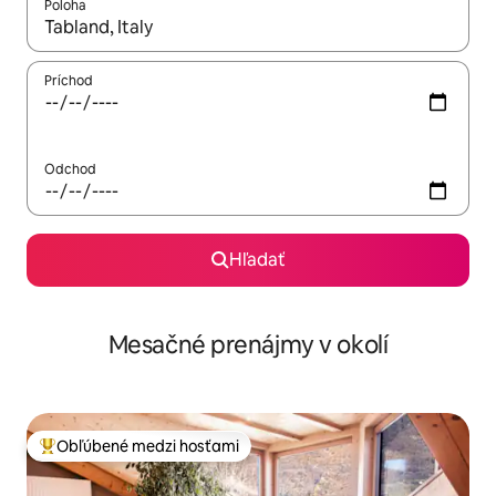
Poloha
Keď budú výsledky k dispozícii, môžete si ich prechádzať pom
Príchod
Odchod
Hľadať
Mesačné prenájmy v okolí
Obľúbené medzi hosťami
Najobľúbenejšie medzi hosťami