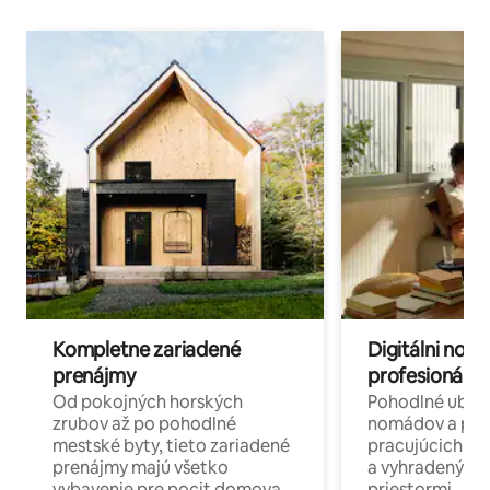
Kompletne zariadené
Digitálni nomá
prenájmy
profesionáli 
Od pokojných horských
Pohodlné ubyto
zrubov až po pohodlné
nomádov a pro
mestské byty, tieto zariadené
pracujúcich na 
prenájmy majú všetko
a vyhradenými
vybavenie pre pocit domova.
priestormi.