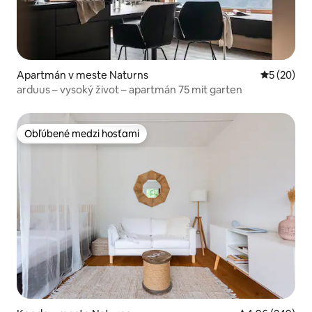
Apartmán v meste Naturns
Priemerné 
5 (20)
arduus – vysoký život – apartmán 75 mit garten
Obľúbené medzi hosťami
Obľúbené medzi hosťami