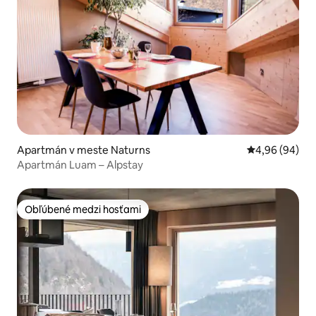
Apartmán v meste Naturns
Priemerné oho
4,96 (94)
Apartmán Luam – Alpstay
Obľúbené medzi hosťami
Obľúbené medzi hosťami