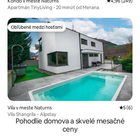
Kondo v meste Naturns
Priemerné ohod
4,96 (249)
Apartmán TinyLiving - 20 minút od Merana
Obľúbené medzi hosťami
Obľúbené medzi hosťami
Vila v meste Naturns
Priemerné
5 (6)
Vila Shangrila – Alpstay
Pohodlie domova a skvelé mesačné
ceny