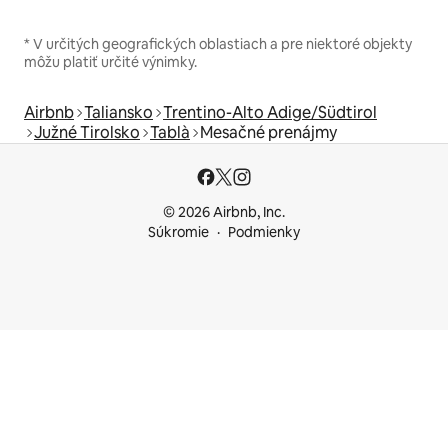
* V určitých geografických oblastiach a pre niektoré objekty
môžu platiť určité výnimky.
Airbnb
Taliansko
Trentino-Alto Adige/Südtirol
Južné Tirolsko
Tablà
Mesačné prenájmy
© 2026 Airbnb, Inc.
Súkromie
Podmienky