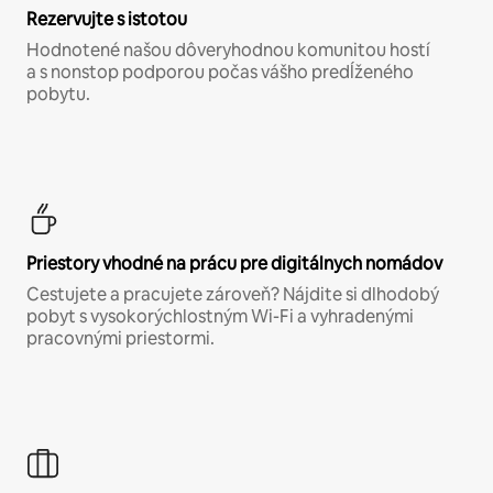
Rezervujte s istotou
Hodnotené našou dôveryhodnou komunitou hostí
a s nonstop podporou počas vášho predĺženého
pobytu.
Priestory vhodné na prácu pre digitálnych nomádov
Cestujete a pracujete zároveň? Nájdite si dlhodobý
pobyt s vysokorýchlostným Wi-Fi a vyhradenými
pracovnými priestormi.