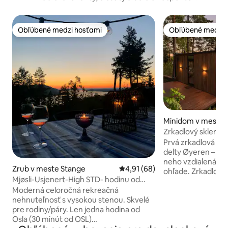
Obľúbené medzi hosťami
Obľúbené medzi 
Obľúbené medzi hosťami
Obľúbené medzi 
Minidom v meste 
Zrkadlový sklene
Prvá zrkadlová cha
delty Øyeren – 25 
neho vzdialená v
Zrub v meste Stange
Priemerné ohodnotenie 4,91 z 
4,91 (68)
ohľade. Zrkadlové 
Mjøsli-Usjenert-High STD- hodinu od
stromy, vodu, až 
Osla.
Moderná celoročná rekreačná
so sklom od podlah
nehnuteľnosť s vysokou stenou. Skvelé
súkromná vírivka na t
pre rodiny/páry. Len jedna hodina od
súkromné – žiadne
Osla (30 minút od OSL)
žiadni susedia. Øye