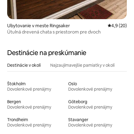
Ubytovanie v meste Ringsaker
Priemerné oh
4,9 (20)
Útulná drevená chata s priestorom pre dvoch
Destinácie na preskúmanie
Destinácie v okolí
Najzaujímavejšie pamiatky v okolí
Štokholm
Oslo
Dovolenkové prenájmy
Dovolenkové prenájmy
Bergen
Göteborg
Dovolenkové prenájmy
Dovolenkové prenájmy
Trondheim
Stavanger
Dovolenkové prenájmy
Dovolenkové prenájmy