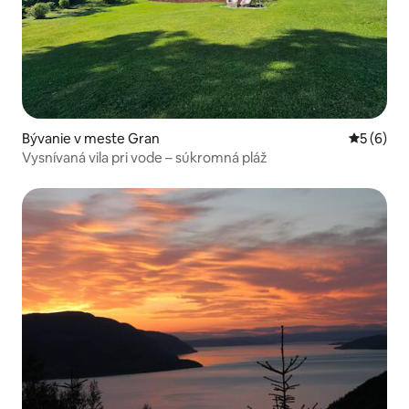
Bývanie v meste Gran
Priemerné
5 (6)
Vysnívaná vila pri vode – súkromná pláž