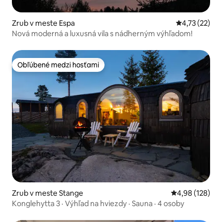
Zrub v meste Espa
Priemerné oh
4,73 (22)
Nová moderná a luxusná vila s nádherným výhľadom!
Obľúbené medzi hosťami
Obľúbené medzi hosťami
Zrub v meste Stange
Priemerné ohod
4,98 (128)
Konglehytta 3 · Výhľad na hviezdy · Sauna · 4 osoby