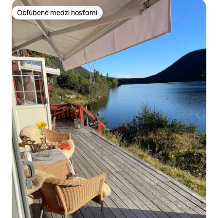
Obľúbené medzi hosťami
Obľúbené medzi hosťami