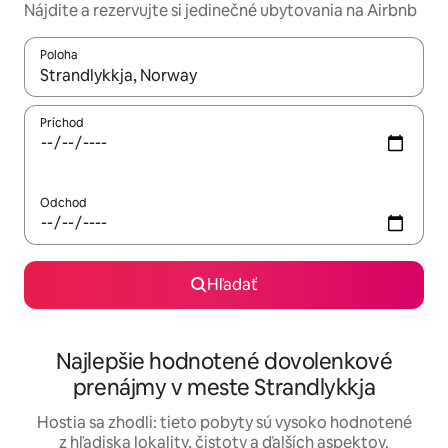
Nájdite a rezervujte si jedinečné ubytovania na Airbnb
Poloha
Keď budú výsledky k dispozícii, môžete si ich prechádzať pom
Príchod
Odchod
Hľadať
Najlepšie hodnotené dovolenkové
prenájmy v meste Strandlykkja
Hostia sa zhodli: tieto pobyty sú vysoko hodnotené
z hľadiska lokality, čistoty a ďalších aspektov.