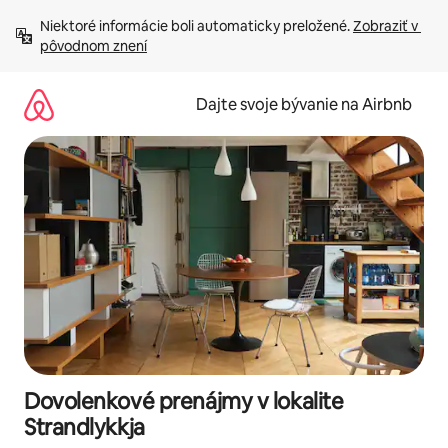
Preskočiť
Niektoré informácie boli automaticky preložené. 
Zobraziť v 
na
pôvodnom znení
obsah.
Dajte svoje bývanie na Airbnb
Dovolenkové prenájmy v lokalite
Strandlykkja