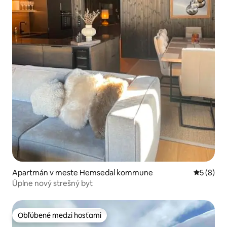
Apartmán v meste Hemsedal kommune
Priemerné
5 (8)
Úplne nový strešný byt
Obľúbené medzi hosťami
Obľúbené medzi hosťami