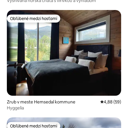
Vysnívaná horská chata s vírivkou a výhľadom
Obľúbené medzi hosťami
Obľúbené medzi hosťami
Zrub v meste Hemsedal kommune
Priemerné oho
4,88 (59)
Hyggelia
Obľúbené medzi hosťami