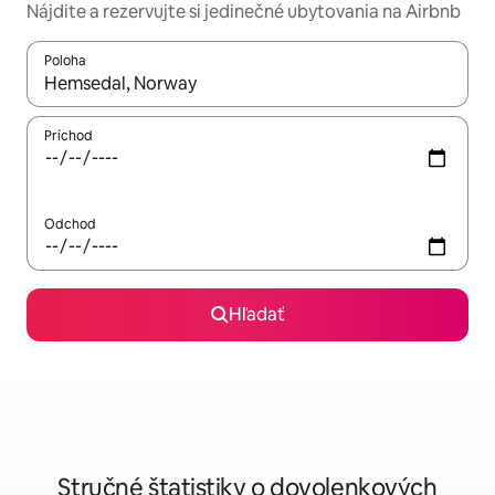
Nájdite a rezervujte si jedinečné ubytovania na Airbnb
Poloha
Keď budú výsledky k dispozícii, môžete si ich prechádzať pom
Príchod
Odchod
Hľadať
Stručné štatistiky o dovolenkových