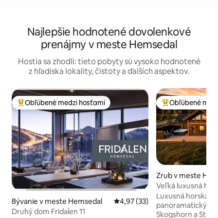
Najlepšie hodnotené dovolenkové
prenájmy v meste Hemsedal
Hostia sa zhodli: tieto pobyty sú vysoko hodnotené
z hľadiska lokality, čistoty a ďalších aspektov.
Obľúbené medzi hosťami
Obľúbené medz
Najobľúbenejšie medzi hosťami
Najobľúbenejšie 
Zrub v meste He
ne
Veľká luxusná hors
panoramatickým 
Luxusná horská cha
Bývanie v meste Hemsedal
Priemerné ohodnotenie 4,97 z 
4,97 (33)
panoramatickým 
Druhý dom Fridalen 11
Skogshorn a Store