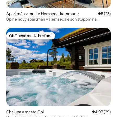
Apartmán v meste Hemsedal kommune
Priemerné 
5 (25)
Úplne nový apartmán v Hemsedale so vstupom na
lyžiarske svahy
Obľúbené medzi hosťami
Obľúbené medzi hosťami
Chalupa v meste Gol
Priemerné oho
4,97 (29)