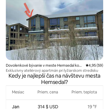
Dovolenkové bývanie v meste Hemsedal kom
Priemerné oho
4,95 (59)
mune
Exkluzívny ateliérový apartmán pri lyžiarskom stredisku
Kedy je najlepší čas na návštevu mesta
Hemsedal?
Mesiac
Priem. cena
Priem. teplota
Jan
314 $ USD
19 °F