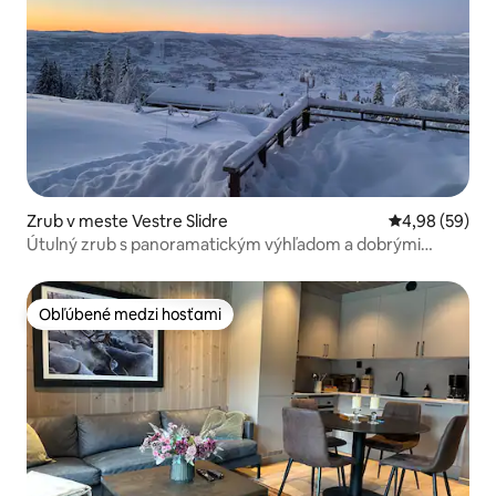
Zrub v meste Vestre Slidre
Priemerné oho
4,98 (59)
Útulný zrub s panoramatickým výhľadom a dobrými
slnečnými podmienkami
Obľúbené medzi hosťami
Obľúbené medzi hosťami