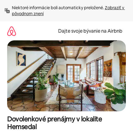
Preskočiť
Niektoré informácie boli automaticky preložené. 
Zobraziť v 
na
pôvodnom znení
obsah.
Dajte svoje bývanie na Airbnb
Dovolenkové prenájmy v lokalite
Hemsedal