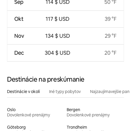
Sep
114 $ USD
50 °F
Okt
117 $ USD
39 °F
Nov
134 $ USD
29 °F
Dec
304 $ USD
20 °F
Destinácie na preskúmanie
Destinácie v okolí
Iné typy pobytov
Najzaujímavejšie pami
Oslo
Bergen
Dovolenkové prenájmy
Dovolenkové prenájmy
Göteborg
Trondheim