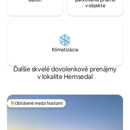
v objekte
Klimatizácia
Ďalšie skvelé dovolenkové prenájmy
v lokalite Hemsedal
Obľúbené medzi hosťami
Najobľúbenejšie medzi hosťami