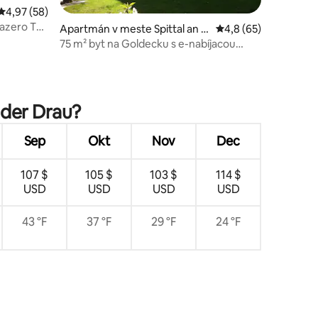
Priemerné ohodnotenie 4,97 z 5, počet hodnotení: 58
4,97 (58)
jazero Top
Apartmán v meste Spittal an d
Priemerné ohodnoten
4,8 (65)
er Drau
75 m² byt na Goldecku s e-nabíjacou
stanicou
otení: 67
 der Drau?
Sep
Okt
Nov
Dec
107 $
105 $
103 $
114 $
USD
USD
USD
USD
43 °F
37 °F
29 °F
24 °F