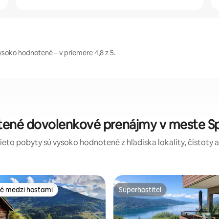
ysoko hodnotené – v priemere 4,8 z 5.
tené dovolenkové prenájmy v meste Spi
tieto pobyty sú vysoko hodnotené z hľadiska lokality, čistoty 
é medzi hosťami
Superhostiteľ
é medzi hosťami
Superhostiteľ