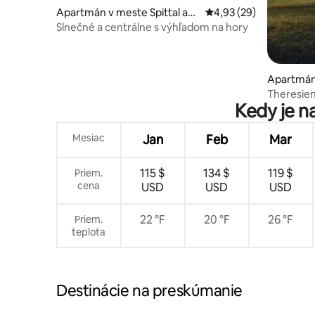
Apartmán v meste Spittal an
Priemerné ohodnotenie
4,93 (29)
der Drau
Slnečné a centrálne s výhľadom na hory
Apartmán 
nd
Theresien
Kedy je n
Mesiac
Jan
Feb
Mar
115 $
134 $
119 $
Priem.
cena
USD
USD
USD
22 °F
20 °F
26 °F
Priem.
teplota
Destinácie na preskúmanie