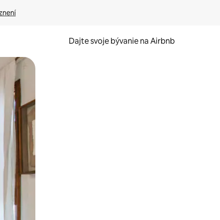
znení
Dajte svoje bývanie na Airbnb
kúmať pomocou dotykových gest či potiahnutia prstom.