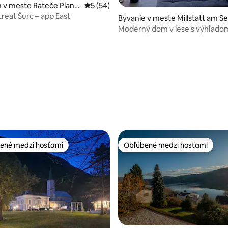
 4,95 z 5, počet hodnotení: 20
v meste Rateče Planic
Priemerné ohodnotenie 5 z 5, počet hodn
5 (54)
treat Šurc – app East
Bývanie v meste Millstatt am S
Moderný dom v lese s výhľado
Millstättersee
ené medzi hosťami
Obľúbené medzi hosťami
enejšie medzi hosťami
Obľúbené medzi hosťami