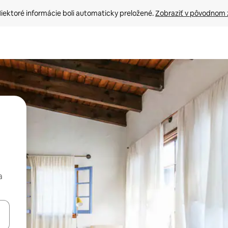
iektoré informácie boli automaticky preložené. 
Zobraziť v pôvodnom 
a
rechádzať pomocou klávesov so šípkami nahor a nadol alebo ich pres