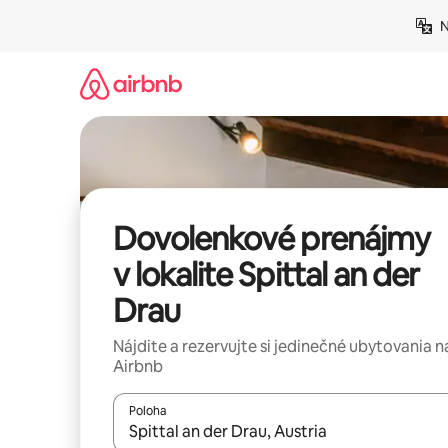
Preskočiť
N
na
obsah.
Dovolenkové prenájmy
v lokalite Spittal an der
Drau
Nájdite a rezervujte si jedinečné ubytovania n
Airbnb
Poloha
Keď budú výsledky k dispozícii, môžete si ich p