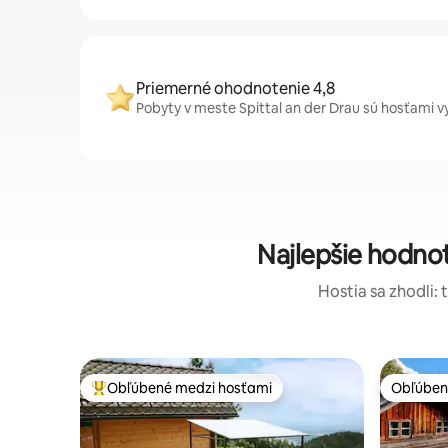
Priemerné ohodnotenie 4,8
Pobyty v meste Spittal an der Drau sú hosťami v
Najlepšie hodno
Hostia sa zhodli: 
Obľúbené medzi hosťami
Obľúben
Najobľúbenejšie medzi hosťami
Obľúben