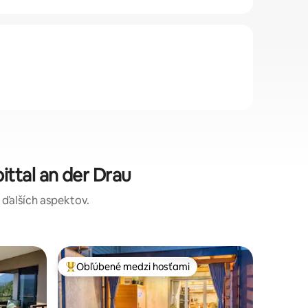
ttal an der Drau
a ďalších aspektov.
Chata v 
Obľúbené medzi hosťami
Obľú
Najobľúbenejšie medzi hosťami
Najobľú
Exkluzívn
saunou
Exkluzív
uprostred