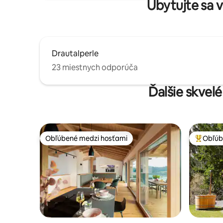
Ubytujte sa v
Drautalperle
23 miestnych odporúča
Ďalšie skvelé
Obľúbené medzi hosťami
Obľúb
Obľúbené medzi hosťami
Najobľúb