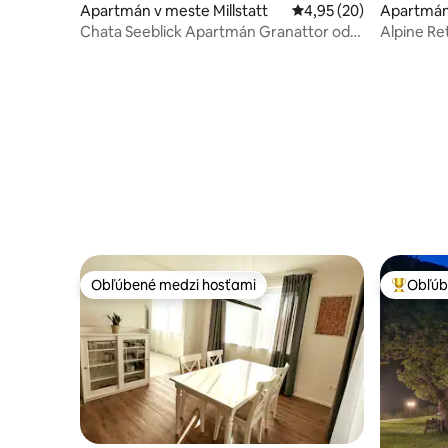
Apartmán v meste Millstatt
Priemerné ohodnotenie
4,95 (20)
Apartmán 
a
Chata Seeblick Apartmán Granattor od
Alpine Re
Seebnb
Obľúbené medzi hosťami
Obľúb
Obľúbené medzi hosťami
Najobľúb