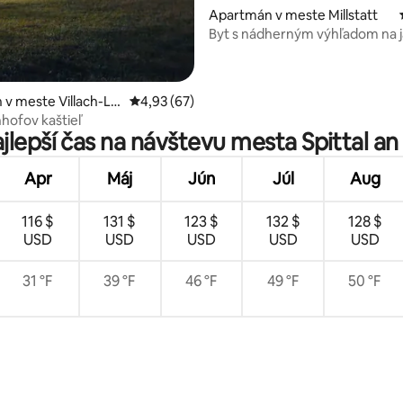
Apartmán v meste Millstatt
 4,93 z 5, počet hodnotení: 29
Byt s nádherným výhľadom na 
6
v meste Villach-La
Priemerné ohodnotenie 4,93 z 5, počet hodn
4,93 (67)
hofov kaštieľ
ajlepší čas na návštevu mesta Spittal an
Apr
Máj
Jún
Júl
Aug
116 $
131 $
123 $
132 $
128 $
USD
USD
USD
USD
USD
31 °F
39 °F
46 °F
49 °F
50 °F