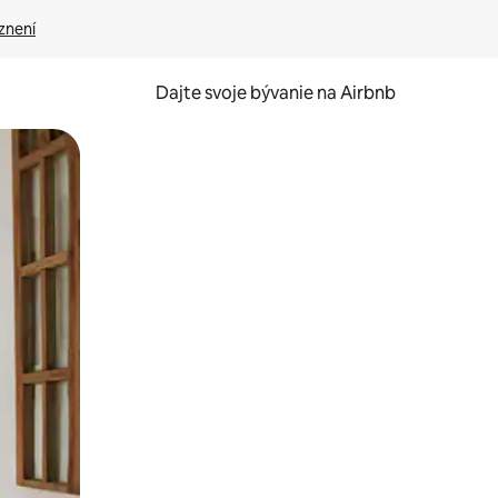
znení
Dajte svoje bývanie na Airbnb
kúmať pomocou dotykových gest či potiahnutia prstom.