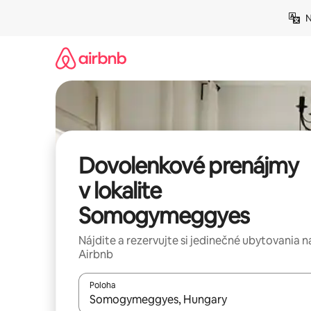
Preskočiť
N
na
obsah.
Dovolenkové prenájmy
v lokalite
Somogymeggyes
Nájdite a rezervujte si jedinečné ubytovania n
Airbnb
Poloha
Keď budú výsledky k dispozícii, môžete si ich p