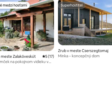
é medzi hosťami
Superhostiteľ
é medzi hosťami
Superhostiteľ
 4,94 z 5, počet hodnotení: 49
Zrub v meste Cserszegtomaj
Minka – koncepčný dom
 meste Zalaköveskút
Priemerné ohodnotenie 5 z 5, počet hod
5 (17)
mček na pokojnom vidieku v
Hévízu