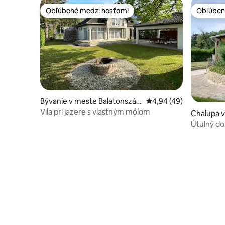
Obľúbené medzi hosťami
Obľúben
Obľúbené medzi hosťami
Obľúben
Bývanie v meste Balatonszár
Priemerné ohodnotenie
4,94 (49)
szó
Vila pri jazere s vlastným mólom
Chalupa v
Útulný do
blízkosti 