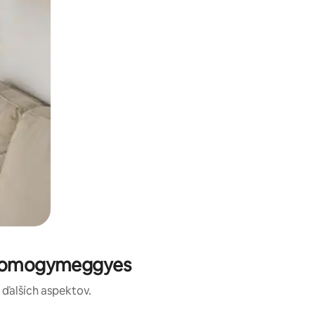
e Somogymeggyes
a ďalších aspektov.