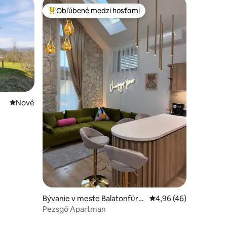
Obľúbené medzi hosťami
Najobľúbenejšie medzi hosťami
Nové ubytovanie
Nové
notení: 17
Bývanie v meste Balatonfüre
Priemerné ohodnotenie
4,96 (46)
d
Pezsgő Apartman