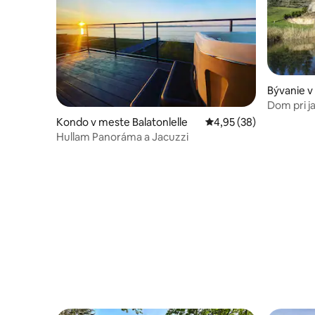
Bývanie v
Dom pri j
Kondo v meste Balatonlelle
Priemerné ohodnotenie
4,95 (38)
Hullam Panoráma a Jacuzzi