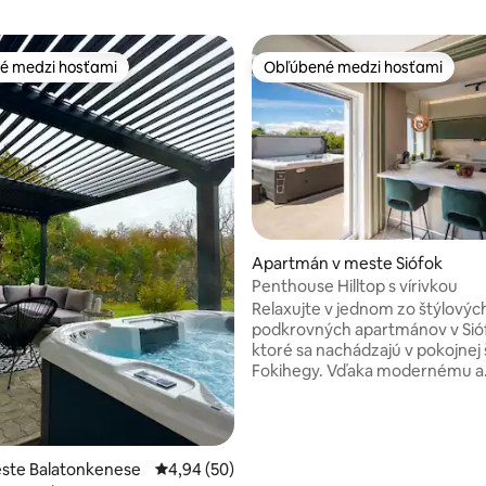
é medzi hosťami
Obľúbené medzi hosťami
é medzi hosťami
Obľúbené medzi hosťami
Apartmán v meste Siófok
Penthouse Hilltop s vírivkou
ie 5 z 5, počet hodnotení: 123
Relaxujte v jednom zo štýlovýc
podkrovných apartmánov v Sió
ktoré sa nachádzajú v pokojnej 
Fokihegy. Vďaka modernému a
exkluzívnemu interiéru je ideá
voľbou pre páry a hostí, ktorí h
prémiový pobyt. Vychutnajte si
súkromnú strešnú terasu s víri
este Balatonkenese
Priemerné ohodnotenie 4,94 z 5, počet hodn
4,94 (50)
grilovacím priestorom. Apartm