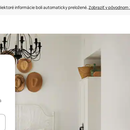
iektoré informácie boli automaticky preložené. 
Zobraziť v pôvodnom 
a
rechádzať pomocou klávesov so šípkami nahor a nadol alebo ich pres