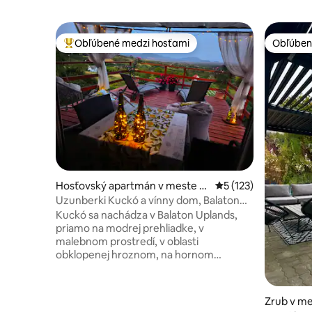
Obľúbené medzi hosťami
Obľúben
Najobľúbenejšie medzi hosťami
Obľúben
Hosťovský apartmán v meste L
Priemerné ohodnoten
5 (123)
esencefalu
Uzunberki Kuckó a vínny dom, Balaton
Uplands
Kuckó sa nachádza v Balaton Uplands,
priamo na modrej prehliadke, v
malebnom prostredí, v oblasti
obklopenej hroznom, na hornom
poschodí nášho malého rodinného
vinárskeho domu, vďaka čomu sú jeho
„prírodné“ vína zo svojho vlastného
Zrub v m
pestovaného hrozna (čistejšie v