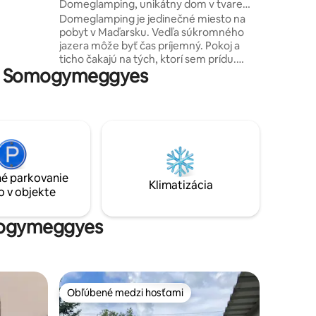
Domeglamping, unikátny dom v tvare
vú
kupoly, súkromné rybárske jazero
Domeglamping je jedinečné miesto na
ývacej
pobyt v Maďarsku. Vedľa súkromného
osteľ king
jazera môže byť čas príjemný. Pokoj a
red
ticho čakajú na tých, ktorí sem prídu.
né
te Somogymeggyes
Môžete loviť ryby , vychutnávať si zvuky
širokého sortimentu vtákov alebo
počúvať jeleň. Toto špeciálne ubytovanie
sme vytvorili s veľkou starostlivosťou. V
okolí sa nachádzajú skvelé turistické
miesta. Ale ak niekto chce ruch mesta,
neďaleko je Siófok, prímorské letovisko
na jazere Balaton, kde je veľa zábavných
é parkovanie
a nákupných príležitostí.
Klimatizácia
o v objekte
omogymeggyes
Obľúbené medzi hosťami
Obľúbené medzi hosťami