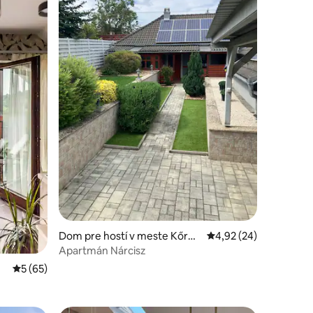
otení: 77
Dom pre hostí v meste Kőrös
Priemerné ohodnotenie
4,92 (24)
hegy
Apartmán Nárcisz
Priemerné ohodnotenie 5 z 5, počet hodnotení: 65
5 (65)