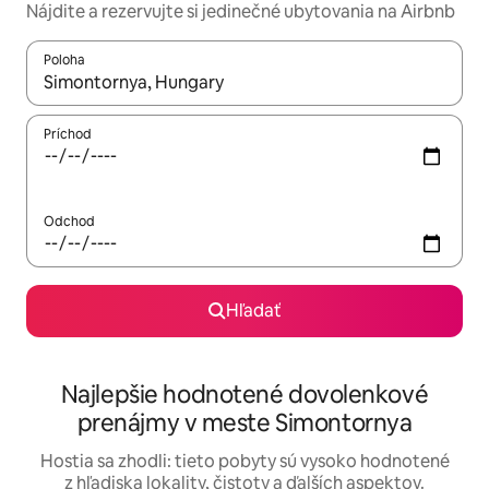
Nájdite a rezervujte si jedinečné ubytovania na Airbnb
Poloha
Keď budú výsledky k dispozícii, môžete si ich prechádzať pom
Príchod
Odchod
Hľadať
Najlepšie hodnotené dovolenkové
prenájmy v meste Simontornya
Hostia sa zhodli: tieto pobyty sú vysoko hodnotené
z hľadiska lokality, čistoty a ďalších aspektov.