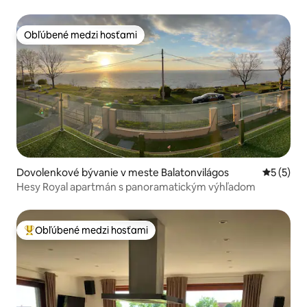
Obľúbené medzi hosťami
Obľúbené medzi hosťami
Dovolenkové bývanie v meste Balatonvilágos
Priemerné
5 (5)
Hesy Royal apartmán s panoramatickým výhľadom
Obľúbené medzi hosťami
Najobľúbenejšie medzi hosťami