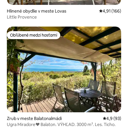
Hlinené obydlie v meste Lovas
Priemerné ohod
4,91 (166)
Little Provence
Obľúbené medzi hosťami
Obľúbené medzi hosťami
Zrub v meste Balatonalmádi
Priemerné oh
4,9 (93)
Ugra Miradore♥ Balaton. VÝHĽAD. 3000 m². Les. Ticho.