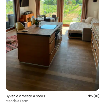
Bývanie v meste Alsóörs
Priemerné 
5 (10)
Mandala Farm