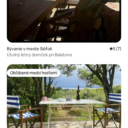
Bývanie v meste Siófok
Priemerné
5 (7)
Útulný letný domček pri Balatone
Obľúbené medzi hosťami
Obľúbené medzi hosťami