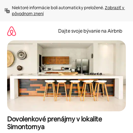
Preskočiť
Niektoré informácie boli automaticky preložené. 
Zobraziť v 
na
pôvodnom znení
obsah.
Dajte svoje bývanie na Airbnb
Dovolenkové prenájmy v lokalite
Simontornya