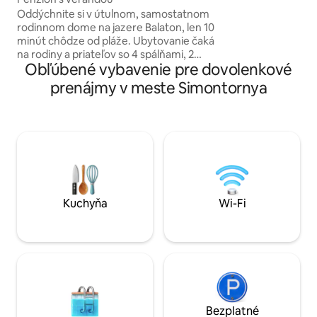
ponúka plne vyba
Oddýchnite si v útulnom, samostatnom
kuchyňu, veľké te
rodinnom dome na jazere Balaton, len 10
izbe aj v spálni a 
minút chôdze od pláže. Ubytovanie čaká
size pre maximáln
na rodiny a priateľov so 4 spálňami, 2
budovou je k dispo
Obľúbené vybavenie pre dovolenkové
kúpeľňami a priestrannou obývacou
parkovanie.
izbou s americkou kuchyňou. V
prenájmy v meste Simontornya
uzavretom dvore sa nachádza vonkajšie
vírivka, infračervená sauna, gril a kotlík
na varenie, ako aj krytý vonkajší
jedálenský priestor, ktoré poskytujú
nefalšovanú atmosféru jazera Balaton.
Autá majú uzavretú garáž. Ideálna voľba
pre relaxáciu a spoločné zážitky v
blízkosti jazera Balaton.
Kuchyňa
Wi-Fi
Bezplatné