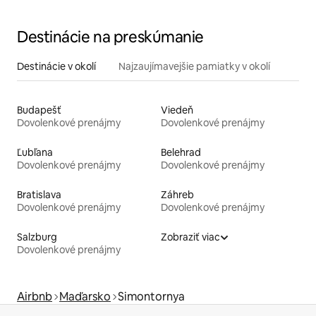
Destinácie na preskúmanie
Destinácie v okolí
Najzaujímavejšie pamiatky v okolí
Budapešť
Viedeň
Dovolenkové prenájmy
Dovolenkové prenájmy
Ľubľana
Belehrad
Dovolenkové prenájmy
Dovolenkové prenájmy
Bratislava
Záhreb
Dovolenkové prenájmy
Dovolenkové prenájmy
Salzburg
Zobraziť viac
Dovolenkové prenájmy
Airbnb
Maďarsko
Simontornya