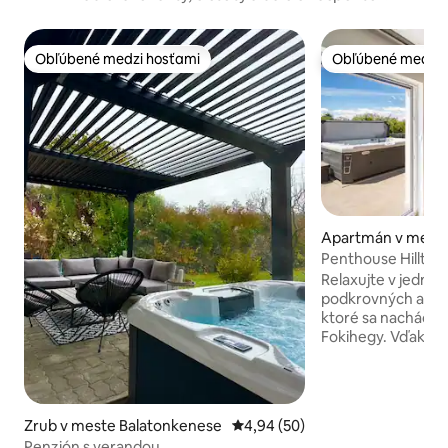
Obľúbené medzi hosťami
Obľúbené medzi 
Obľúbené medzi hosťami
Obľúbené medzi 
Apartmán v meste
Penthouse Hilltop 
Relaxujte v jedno
podkrovných apar
ktoré sa nachádzaj
Fokihegy. Vďaka 
exkluzívnemu inter
voľbou pre páry a h
prémiový pobyt. V
súkromnú strešnú t
Zrub v meste Balatonkenese
Priemerné ohodnotenie 4,94 z 
4,94 (50)
grilovacím priest
Penzión s verandou