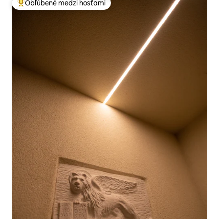
Obľúbené medzi hosťami
Najobľúbenejšie medzi hosťami