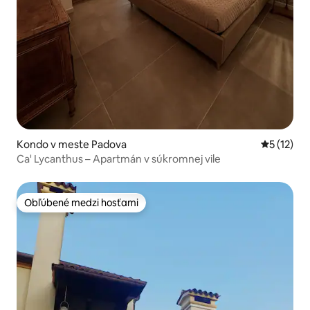
Kondo v meste Padova
Priemerné
5 (12)
Ca' Lycanthus – Apartmán v súkromnej vile
Obľúbené medzi hosťami
Obľúbené medzi hosťami