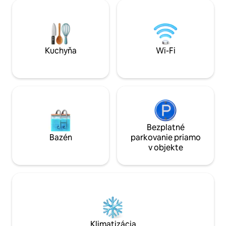
Wi-Fi, vonkajšie ihrisko a izba s grilom.
bidetom, umývadlom 
Bezplatný prístup do bazéna s vírivkou +
veľmi výhodný pre
vírivkami a mini bazénom, ktorý je
pár metrov od hot
otvorený po celý rok! Poplatok za psa 30
námestie Piazzale
€ za pobyt (maximálne 2 psy povolené).
autobusovými link
stanica je vzdialen
Kuchyňa
Wi-Fi
Bezplatné
Bazén
parkovanie priamo
v objekte
Klimatizácia