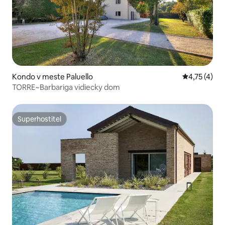
Kondo v meste Paluello
Priemerné o
4,75 (4)
TORRE~Barbariga vidiecky dom
Superhostiteľ
Superhostiteľ