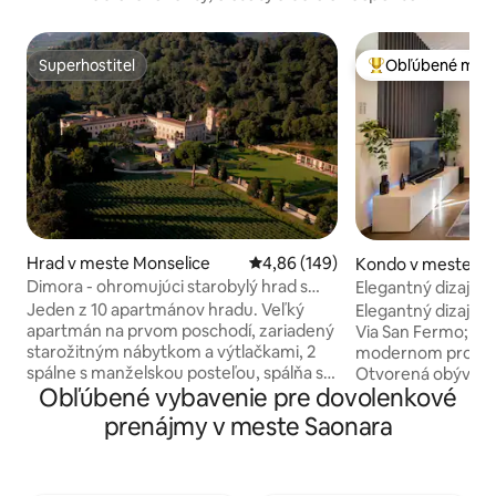
Superhostiteľ
Obľúbené medz
Superhostiteľ
Najobľúbenejšie 
Hrad v meste Monselice
Priemerné ohodnotenie 4,86 z 5
4,86 (149)
Kondo v meste P
Dimora - ohromujúci starobylý hrad s
Elegantný dizajno
vyhrievaným bazénom
Jeden z 10 apartmánov hradu. Veľký
Elegantný dizajno
apartmán na prvom poschodí, zariadený
Via San Fermo; Skladá sa 
starožitným nábytkom a výtlačkami, 2
modernom prostred
spálne s manželskou posteľou, spálňa s
Otvorená obývacia
Obľúbené vybavenie pre dovolenkové
oddelenými posteľami, veľká obývacia
pohovkou, televízo
izba s biliardom, kuchyňa, 2 kúpeľne so
moderná kuchyňa 
prenájmy v meste Saonara
starožitnou vaňou. V cene je zahrnutá
spotrebičmi - Hlav
posteľná bielizeň a uteráky. Za ďalšie
manželskou posteľ
osoby sa účtuje 45 € za noc. Bezplatné
Kúpeľňa so sprch