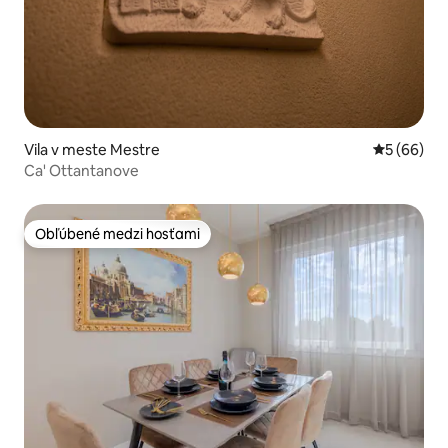
Vila v meste Mestre
Priemerné 
5 (66)
Ca' Ottantanove
Obľúbené medzi hosťami
Obľúbené medzi hosťami