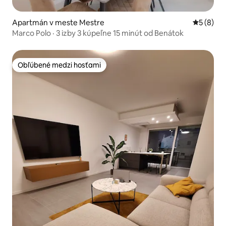
Apartmán v meste Mestre
Priemerné
5 (8)
Marco Polo · 3 izby 3 kúpeľne 15 minút od Benátok
Obľúbené medzi hosťami
Obľúbené medzi hosťami