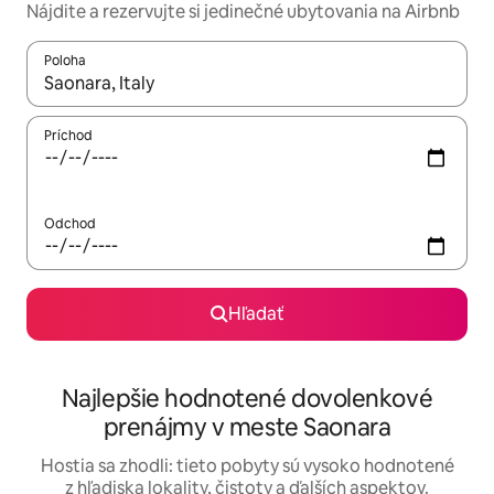
Nájdite a rezervujte si jedinečné ubytovania na Airbnb
Poloha
Keď budú výsledky k dispozícii, môžete si ich prechádzať pom
Príchod
Odchod
Hľadať
Najlepšie hodnotené dovolenkové
prenájmy v meste Saonara
Hostia sa zhodli: tieto pobyty sú vysoko hodnotené
z hľadiska lokality, čistoty a ďalších aspektov.