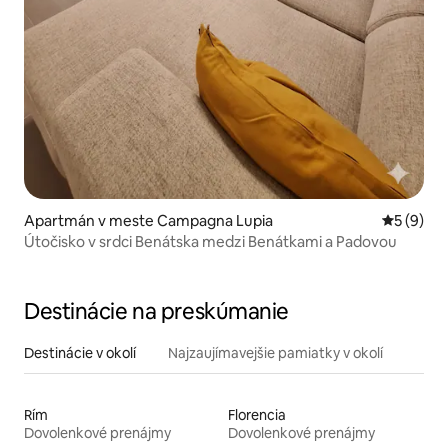
Apartmán v meste Campagna Lupia
Priemerné
5 (9)
Útočisko v srdci Benátska medzi Benátkami a Padovou
Destinácie na preskúmanie
Destinácie v okolí
Najzaujímavejšie pamiatky v okolí
Rím
Florencia
Dovolenkové prenájmy
Dovolenkové prenájmy