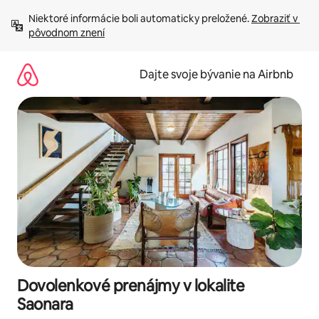
Preskočiť
Niektoré informácie boli automaticky preložené. 
Zobraziť v 
na
pôvodnom znení
obsah.
Dajte svoje bývanie na Airbnb
Dovolenkové prenájmy v lokalite
Saonara