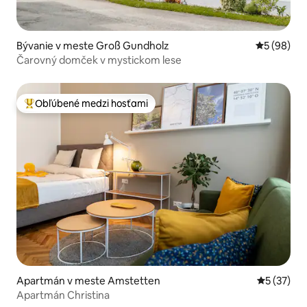
Bývanie v meste Groß Gundholz
Priemerné 
5 (98)
Čarovný domček v mystickom lese
Obľúbené medzi hosťami
Najobľúbenejšie medzi hosťami
Apartmán v meste Amstetten
Priemerné 
5 (37)
Apartmán Christina