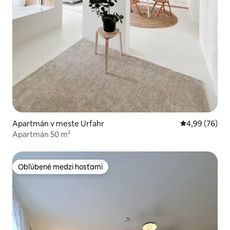
Apartmán v meste Urfahr
Priemerné oho
4,99 (76)
Apartmán 50 m²
Obľúbené medzi hosťami
Obľúbené medzi hosťami