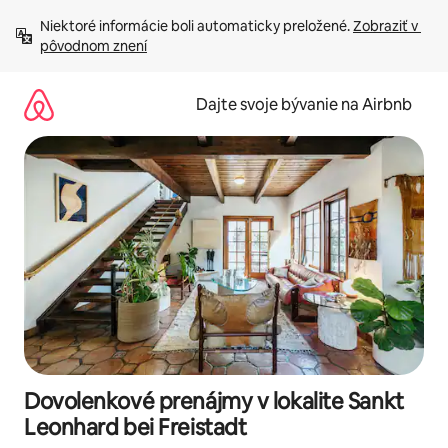
Preskočiť
Niektoré informácie boli automaticky preložené. 
Zobraziť v 
na
pôvodnom znení
obsah.
Dajte svoje bývanie na Airbnb
Dovolenkové prenájmy v lokalite Sankt
Leonhard bei Freistadt