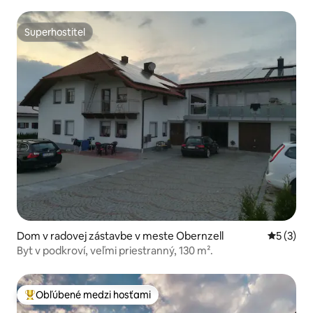
Superhostiteľ
Superhostiteľ
Dom v radovej zástavbe v meste Obernzell
Priemerné
5 (3)
Byt v podkroví, veľmi priestranný, 130 m².
Obľúbené medzi hosťami
Najobľúbenejšie medzi hosťami