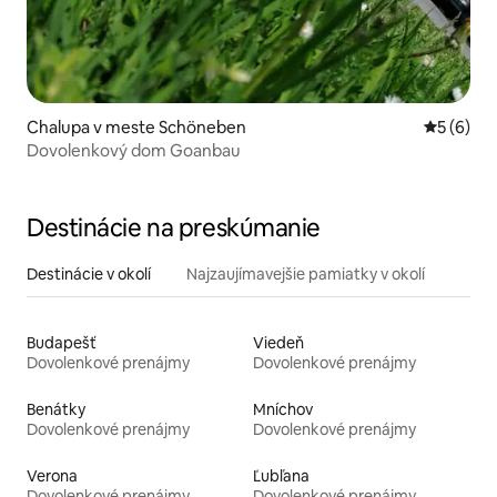
Chalupa v meste Schöneben
Priemerné
5 (6)
Dovolenkový dom Goanbau
Destinácie na preskúmanie
Destinácie v okolí
Najzaujímavejšie pamiatky v okolí
Budapešť
Viedeň
Dovolenkové prenájmy
Dovolenkové prenájmy
Benátky
Mníchov
Dovolenkové prenájmy
Dovolenkové prenájmy
Verona
Ľubľana
Dovolenkové prenájmy
Dovolenkové prenájmy