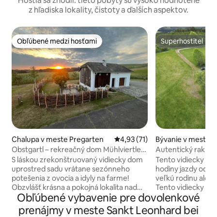
Hostia sa zhodli: tieto pobyty sú vysoko hodnotené
z hľadiska lokality, čistoty a ďalších aspektov.
Obľúbené medzi hosťami
Superhostiteľ
Obľúbené medzi hosťami
Superhostiteľ
Chalupa v meste Pregarten
Priemerné ohodnotenie 4,93 z 
4,93 (71)
Bývanie v meste Z
Obstgartl – rekreačný dom Mühlviertler
Autentický rakúsk
Hügelland
S láskou zrekonštruovaný vidiecky dom
Tento vidiecky dom
uprostred sadu vrátane sezónneho
hodiny jazdy od Vi
potešenia z ovocia a idyly na farme!
veľkú rodinu alebo
Obzvlášť krásna a pokojná lokalita nad
Tento vidiecky do
Obľúbené vybavenie pre dovolenkové
údolím Aist. Neďaleko: prírodné miesta
oblasti Waldvierte
na kúpanie v blízkosti lesa a Feldaist,
obklopený lesom a
prenájmy v meste Sankt Leonhard bei
cyklistické chodníky - prepojené s
vonkajšiu sudovú 