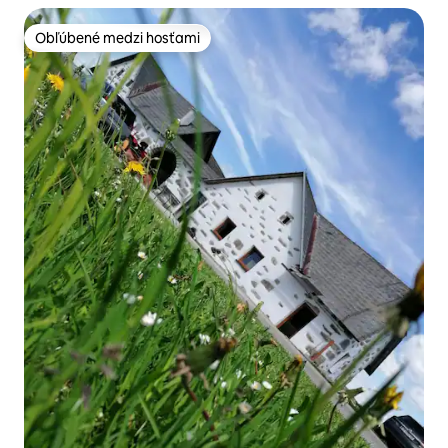
Obľúbené medzi hosťami
Obľúbené medzi hosťami