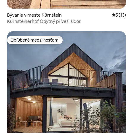
Bývanie v meste Kürnstein
Priemerné
5 (13)
Kürnsteinerhof Obytný príves Isidor
Obľúbené medzi hosťami
Obľúbené medzi hosťami