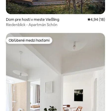
Dom pre hostí v meste Vießling
Priemerné oho
4,94 (18)
Riedenblick - Apartmán Schön
Obľúbené medzi hosťami
Obľúbené medzi hosťami