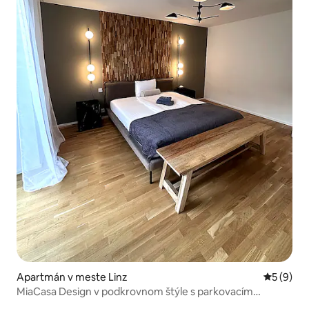
Apartmán v meste Linz
Priemerné
5 (9)
MiaCasa Design v podkrovnom štýle s parkovacím
miestom v cene