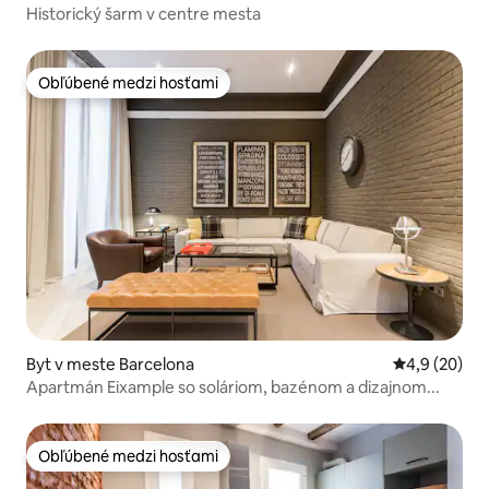
Historický šarm v centre mesta
Obľúbené medzi hosťami
Obľúbené medzi hosťami
Byt v meste Barcelona
Priemerné oh
4,9 (20)
Apartmán Eixample so soláriom, bazénom a dizajnom...
Obľúbené medzi hosťami
Obľúbené medzi hosťami