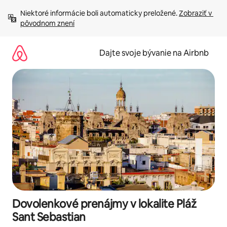
Preskočiť
Niektoré informácie boli automaticky preložené. 
Zobraziť v 
na
pôvodnom znení
obsah.
Dajte svoje bývanie na Airbnb
Dovolenkové prenájmy v lokalite Pláž
Sant Sebastian