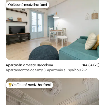
Obľúbené medzi hosťami
Obľúbené medzi hosťami
Apartmán v meste Barcelona
Priemerné oho
4,84 (73)
Apartamentos de Suzy 3, apartmán s 1 spálňou 2-2
Obľúbené medzi hosťami
Najobľúbenejšie medzi hosťami