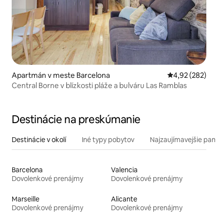
Apartmán v meste Barcelona
Priemerné ohod
4,92 (282)
Central Borne v blízkosti pláže a bulváru Las Ramblas
Destinácie na preskúmanie
Destinácie v okolí
Iné typy pobytov
Najzaujímavejšie pami
Barcelona
Valencia
Dovolenkové prenájmy
Dovolenkové prenájmy
Marseille
Alicante
Dovolenkové prenájmy
Dovolenkové prenájmy