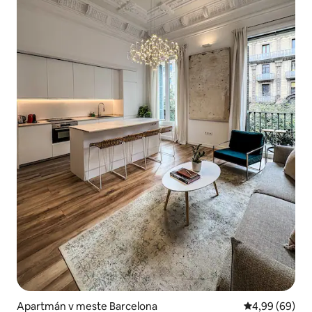
Apartmán v meste Barcelona
Priemerné oho
4,99 (69)