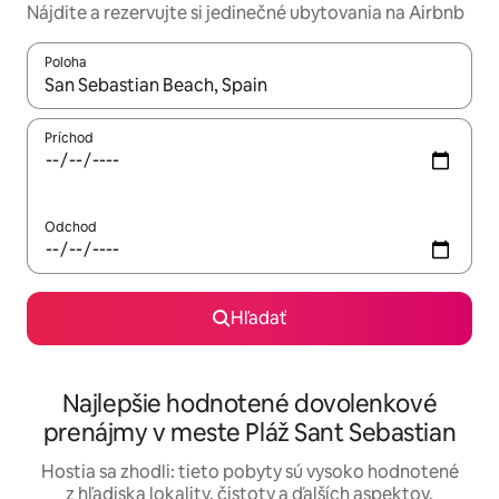
Nájdite a rezervujte si jedinečné ubytovania na Airbnb
Poloha
Keď budú výsledky k dispozícii, môžete si ich prechádzať pom
Príchod
Odchod
Hľadať
Najlepšie hodnotené dovolenkové
prenájmy v meste Pláž Sant Sebastian
Hostia sa zhodli: tieto pobyty sú vysoko hodnotené
z hľadiska lokality, čistoty a ďalších aspektov.