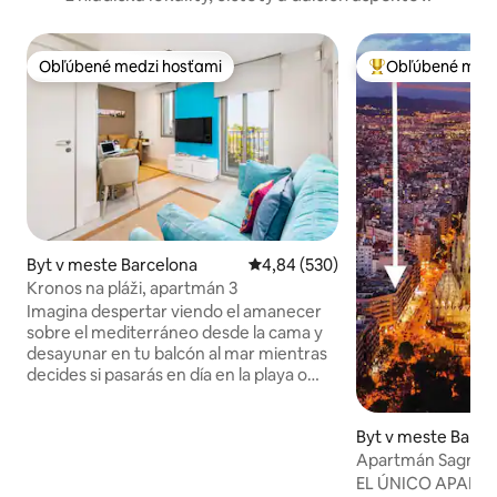
Obľúbené medzi hosťami
Obľúbené medz
Obľúbené medzi hosťami
Najobľúbenejšie 
Byt v meste Barcelona
Priemerné ohodnotenie 4,84 z 5
4,84 (530)
Kronos na pláži, apartmán 3
Imagina despertar viendo el amanecer
sobre el mediterráneo desde la cama y
desayunar en tu balcón al mar mientras
decides si pasarás en día en la playa o
descubriendo la ciudad. Este es tu
apartamento: ascensor con entrada
Byt v meste Barce
directa. Elegante, con suelos y mobiliario
exclusivos, luz natural todo el día y
Apartmán Sagrada
recién renovado, cuenta con dos
byt“, Sa...
EL ÚNICO APART