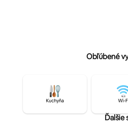
lyže/bicykle. Len 20 minút od Corvara v
+ PANORA
Badia a 30 minút od Cortiny, hostiteľa
KRÁSNE D
Zimných olympijských hier 2026. Ideálne
LUXUSNÉ
na lyžovanie, turistiku, cykloturistiku a
♥️DOBITI
odpočinok po celý rok.
♥️WI-FI, 
UHLOPRI
O SVOJ
VIAC AK
Obľúbené vy
Kuchyňa
Wi-F
Ďalšie 