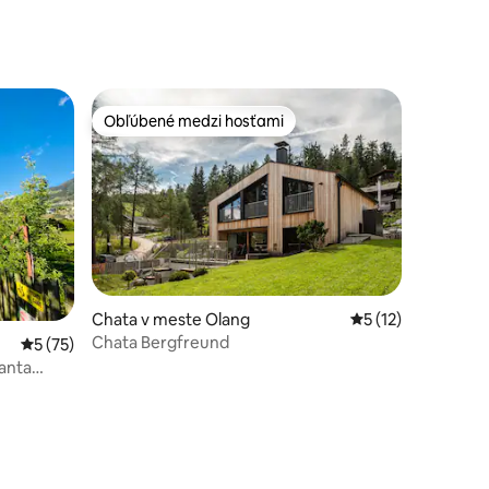
Obľúbené medzi hosťami
Obľúbené medzi hosťami
Chata v meste Olang
Priemerné ohodnot
5 (12)
Chata Bergfreund
notení: 55
Priemerné ohodnotenie 5 z 5, počet hodnotení: 75
5 (75)
lanta