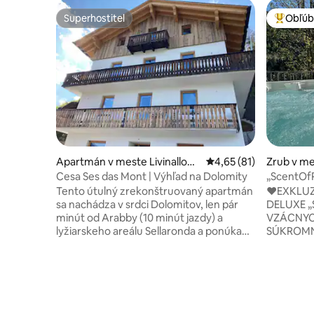
Superhostiteľ
Obľúb
Superhostiteľ
Najobľúb
Apartmán v meste Livinallong
Priemerné ohodnotenie
4,65 (81)
Zrub v m
o del col di lana
Cesa Ses das Mont | Výhľad na Dolomity
„ScentOfP
saunou
Tento útulný zrekonštruovaný apartmán
♥️EXKLU
sa nachádza v srdci Dolomitov, len pár
DELUXE „
minút od Arabby (10 minút jazdy) a
VZÁCNYC
lyžiarskeho areálu Sellaronda a ponúka
SÚKROMN
úžasný výhľad na hory. Je ideálny pre
VYHRIEVA
rodiny a priateľov a ponúka plne
SAUNA +
vybavenú kuchyňu, svetlý obývací
DOLOMIT
priestor, spálňu s manželskou posteľou,
MINÚT ♥️LYŽIARSKY REZORT
spálňu s dvoma samostatnými posteľami,
„CARENES
modernú kúpeľňu a úložný priestor na
POBYT V HOR