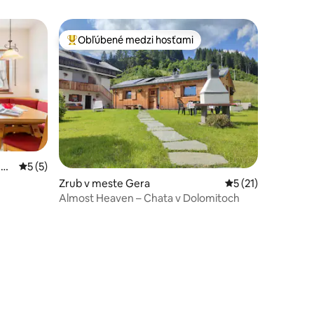
Obľúbené medzi hosťami
Najobľúbenejšie medzi hosťami
 de
Priemerné ohodnotenie 5 z 5, počet hodnotení: 5
5 (5)
tení: 120
Zrub v meste Gera
Priemerné ohodnot
5 (21)
Almost Heaven – Chata v Dolomitoch