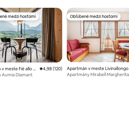
ené medzi hosťami
Obľúbené medzi hosťami
enejšie medzi hosťami
Obľúbené medzi hosťami
Apartmán v meste Livinallongo
v meste Fié allo S
Priemerné ohodnotenie 4,98 z 5, počet hodno
4,98 (120)
l Col di Lana
Apartmány Mirabell Margherita
 Aumia Diamant