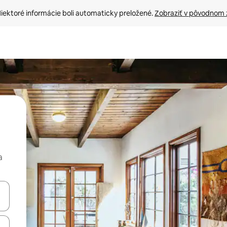
iektoré informácie boli automaticky preložené. 
Zobraziť v pôvodnom 
a
rechádzať pomocou klávesov so šípkami nahor a nadol alebo ich pres