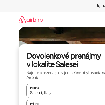
Preskočiť
N
na
obsah.
Dovolenkové prenájmy
v lokalite Salesei
Nájdite a rezervujte si jedinečné ubytovania n
Airbnb
Poloha
Keď budú výsledky k dispozícii, môžete si ich p
Príchod