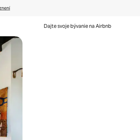
znení
Dajte svoje bývanie na Airbnb
kúmať pomocou dotykových gest či potiahnutia prstom.