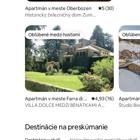
Apartmán v meste Oberbozen
Priemerné ohodnote
5 (30)
Historický železničný dom Zum
Bahngarten1907-Panorama
Obľúbené medzi hosťami
Obľúben
Obľúbené medzi hosťami
Obľúben
Apartmán v meste Farra di So
Priemerné ohodnotenie
4,93 (76)
Apartmán
ligo
oi
VILLA DOLCE MEDZI BENÁTKAMI A
Štúdio Bi
DOLOMITAMI „ZÓNA PROSECCO“
Destinácie na preskúmanie
Destinácie v okolí
Najzaujímavejšie pamiatky v okolí