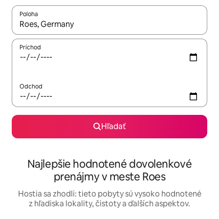
Poloha
Keď budú výsledky k dispozícii, môžete si ich prechádzať pom
Príchod
Odchod
Hľadať
Najlepšie hodnotené dovolenkové
prenájmy v meste Roes
Hostia sa zhodli: tieto pobyty sú vysoko hodnotené
z hľadiska lokality, čistoty a ďalších aspektov.