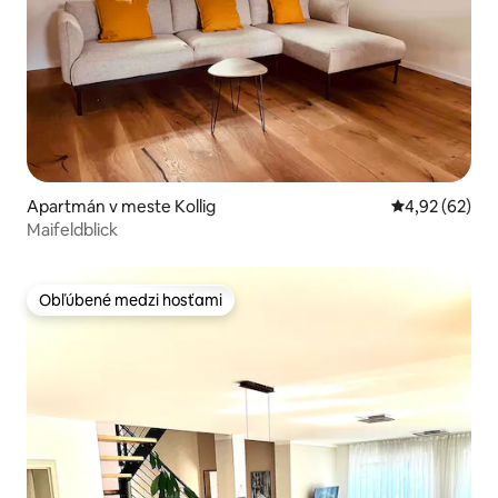
Apartmán v meste Kollig
Priemerné oho
4,92 (62)
Maifeldblick
Obľúbené medzi hosťami
Obľúbené medzi hosťami