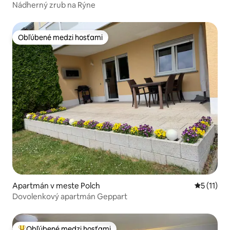
Nádherný zrub na Rýne
Obľúbené medzi hosťami
Obľúbené medzi hosťami
Apartmán v meste Polch
Priemerné
5 (11)
Dovolenkový apartmán Geppart
Obľúbené medzi hosťami