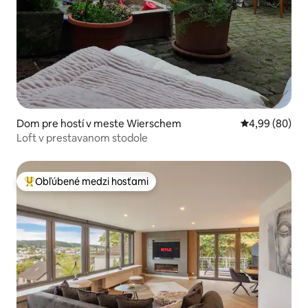
Dom pre hostí v meste Wierschem
Priemerné oho
4,99 (80)
Loft v prestavanom stodole
Obľúbené medzi hosťami
Najobľúbenejšie medzi hosťami