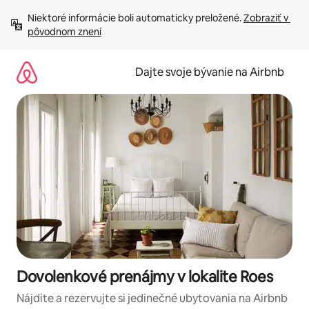
Preskočiť
Niektoré informácie boli automaticky preložené. 
Zobraziť v 
na
pôvodnom znení
obsah.
Dajte svoje bývanie na Airbnb
Dovolenkové prenájmy v lokalite Roes
Nájdite a rezervujte si jedinečné ubytovania na Airbnb