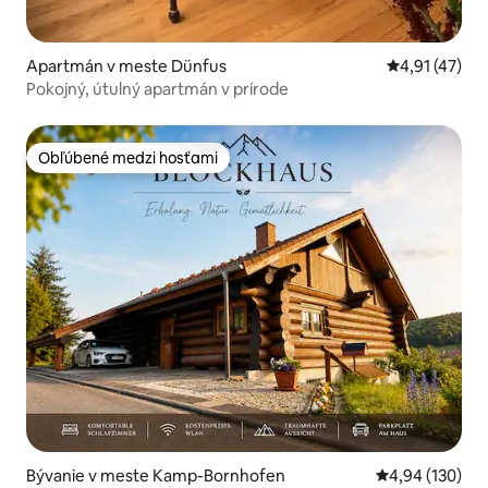
Apartmán v meste Dünfus
Priemerné oh
4,91 (47)
Pokojný, útulný apartmán v prírode
Obľúbené medzi hosťami
Obľúbené medzi hosťami
Bývanie v meste Kamp-Bornhofen
Priemerné ohod
4,94 (130)