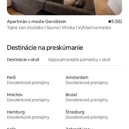
Apartmán v meste Gerolstein
Priemerné 
5 (55)
Tajné zen útočisko I Sauna I Vírivka I Výhľad na mesto
Destinácie na preskúmanie
Destinácie v okolí
Najzaujímavejšie pamiatky v okolí
Paríž
Amsterdam
Dovolenkové prenájmy
Dovolenkové prenájmy
Mníchov
Brusel
Dovolenkové prenájmy
Dovolenkové prenájmy
Hamburg
Štrasburg
Dovolenkové prenájmy
Dovolenkové prenájmy