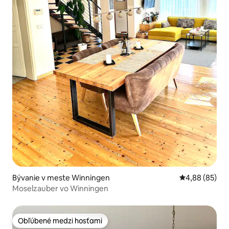
Bývanie v meste Winningen
Priemerné oho
4,88 (85)
Moselzauber vo Winningen
Obľúbené medzi hosťami
Obľúbené medzi hosťami