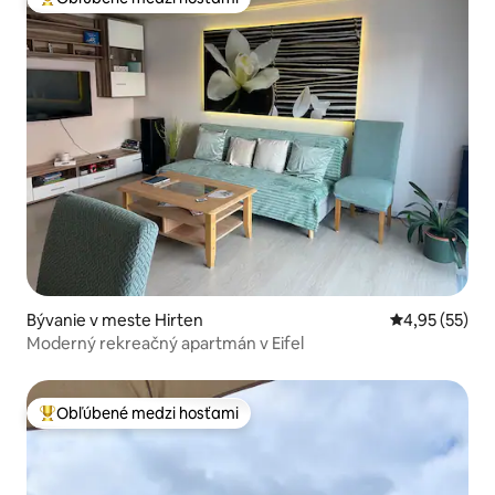
Najobľúbenejšie medzi hosťami
Bývanie v meste Hirten
Priemerné oho
4,95 (55)
Moderný rekreačný apartmán v Eifel
Obľúbené medzi hosťami
Najobľúbenejšie medzi hosťami