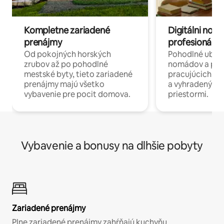
Kompletne zariadené
Digitálni nomá
prenájmy
profesionáli 
Od pokojných horských
Pohodlné ubyto
zrubov až po pohodlné
nomádov a pro
mestské byty, tieto zariadené
pracujúcich na 
prenájmy majú všetko
a vyhradenými
vybavenie pre pocit domova.
priestormi.
Vybavenie a bonusy na dlhšie pobyty
Zariadené prenájmy
Plne zariadené prenájmy zahŕňajú kuchyňu