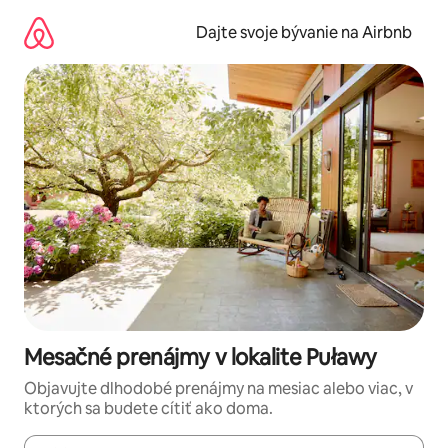
Preskočiť
na
Dajte svoje bývanie na Airbnb
obsah.
Mesačné prenájmy v lokalite Puławy
Objavujte dlhodobé prenájmy na mesiac alebo viac, v
ktorých sa budete cítiť ako doma.