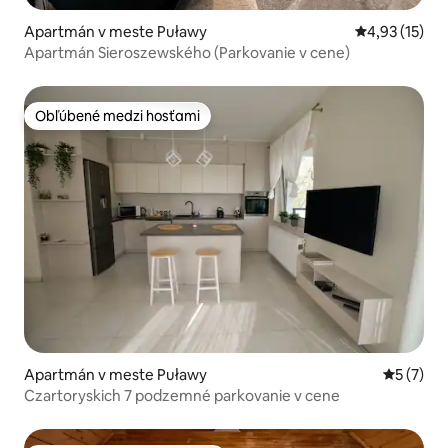
Apartmán v meste Puławy
Priemerné oh
4,93 (15)
Apartmán Sieroszewského (Parkovanie v cene)
Obľúbené medzi hosťami
Obľúbené medzi hosťami
Apartmán v meste Puławy
Priemerné
5 (7)
Czartoryskich 7 podzemné parkovanie v cene