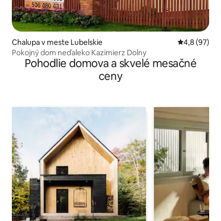
Chalupa v meste Lubelskie
Priemerné oh
4,8 (97)
Pokojný dom neďaleko Kazimierz Dolny
Pohodlie domova a skvelé mesačné
ceny