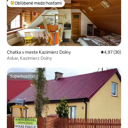
Obľúbené medzi hosťami
Najobľúbenejšie medzi hosťami
Chatka v meste Kazimierz Dolny
Priemerné oho
4,97 (30)
Askar, Kazimierz Dolny
Superhostiteľ
Superhostiteľ