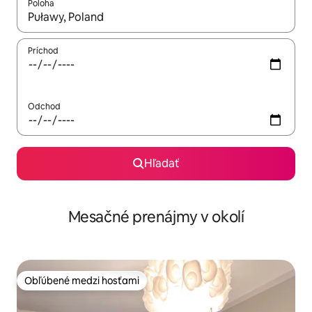
Poloha
Keď budú výsledky k dispozícii, môžete si ich prechádzať pom
Príchod
Odchod
Hľadať
Mesačné prenájmy v okolí
Obľúbené medzi hosťami
Obľúbené medzi hosťami