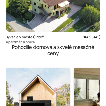
Bývanie v meste Čiritež
Priemerné oho
4,95 (43)
Apartmán Koraca
Pohodlie domova a skvelé mesačné
ceny