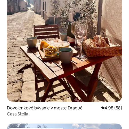
Dovolenkové bývanie v meste Draguć
Priemerné oho
4,98 (58)
Casa Stella