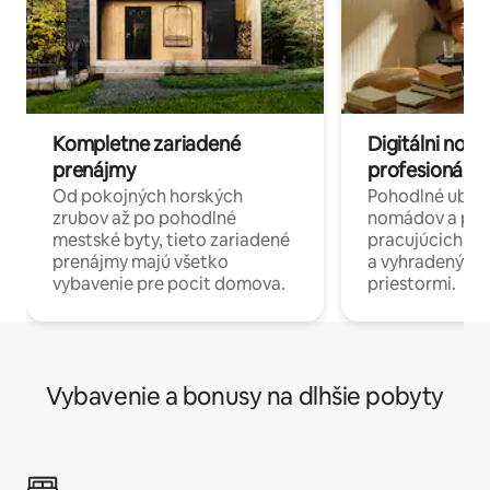
Kompletne zariadené
Digitálni nomá
prenájmy
profesionáli 
Od pokojných horských
Pohodlné ubyto
zrubov až po pohodlné
nomádov a pro
mestské byty, tieto zariadené
pracujúcich na 
prenájmy majú všetko
a vyhradenými
vybavenie pre pocit domova.
priestormi.
Vybavenie a bonusy na dlhšie pobyty