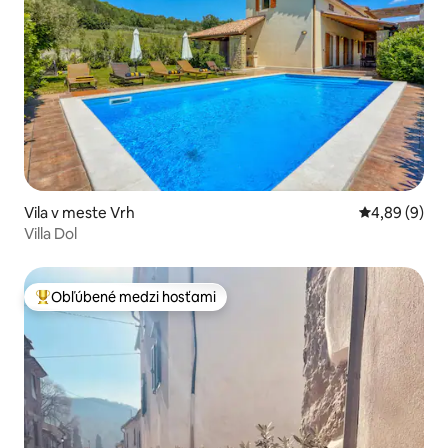
Vila v meste Vrh
Priemerné oh
4,89 (9)
Villa Dol
Obľúbené medzi hosťami
Najobľúbenejšie medzi hosťami