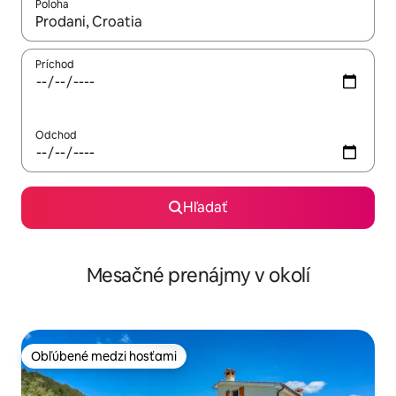
Poloha
Keď budú výsledky k dispozícii, môžete si ich prechádzať pom
Príchod
Odchod
Hľadať
Mesačné prenájmy v okolí
Obľúbené medzi hosťami
Obľúbené medzi hosťami