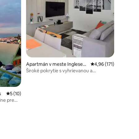
otení: 517
Apartmán v meste Ingleses
Priemerné ohodnotenie
4,96 (171)
do Rio Vermelho
Široké pokrytie s vyhrievanou a
súkromnou vírivkou
s
Priemerné ohodnotenie 5 z 5, počet hodnotení: 10
5 (10)
lne pre