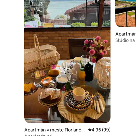
Apartmán
olis
Štúdio na p
Apartmán v meste Florianóp
Priemerné ohodnotenie
4,96 (99)
olis