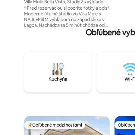
olis
Villa Mole Bella Vista, Studio2 s výhľadom
orientova
/ Jacuzzi / BBQ
* Pred rezerváciou si pozrite fotky a opis*
kachľami 
Moderné útulné štúdio vo Villa Mole s
zariadený
NAJLEPŠÍM výhľadom na západ slnka v
Prémiová 
Lagoa. Nachádza sa 5 minút chôdze od
Budhovia 
Obľúbené vyba
slávnej Lagoa (bary, jedlo, hudba) a Praia
na Lagoa 
Mole (servis, surferi). Hostia majú
súkromná 
SÚKROMNÉ ŠTÚDIO – súkromný
a 1 dvojm
digitálny vstup, PLNÚ posteľ, kuchynský
kút s polovičnou chladničkou (a
mikrovlnnou rúrou, varnou doskou,
hrncami/panvicami, riadom), jedálenský
stôl, novú kúpeľňu (teplá sprcha,
uteráky), balkón. Hostia majú SPOLOČNÝ
Kuchyňa
Wi-F
prístup do spoločenských/vonkajších
priestorov: VÍRIVKA a terasa,
BBQ/kaviareň, ohnisko, posilňovňa,
práčovňa, žehlička
Obľúbené medzi hosťami
Obľúben
Najobľúbenejšie medzi hosťami
Obľúben