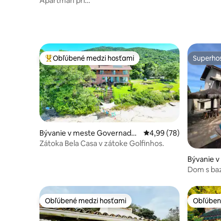
Apartmán pri
mori/celý/kompletný/súkromný/Floripa
Obľúbené medzi hosťami
Superhos
Najobľúbenejšie medzi hosťami
Superhos
Bývanie v meste Governador
Priemerné ohodnotenie
4,99 (78)
Celso Ramos
Zátoka Bela Casa v zátoke Golfinhos.
Bývanie v
Dom s ba
Ponta da
Obľúbené medzi hosťami
Obľúben
Obľúbené medzi hosťami
Obľúben