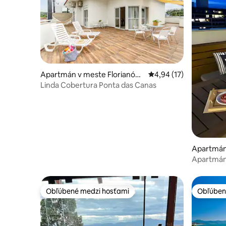
Apartmán v meste Florianópo
Priemerné ohodnotenie
4,94 (17)
lis
Linda Cobertura Ponta das Canas
Apartmán
olis
Apartmán
mora| 2 a
Obľúbené medzi hosťami
Obľúben
Obľúbené medzi hosťami
Obľúben