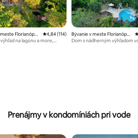
 meste Florianópoli
Priemerné ohodnotenie 4,84 z 5, počet hodn
4,84 (114)
Bývanie v meste Florianópoli
P
s
 výhľad na lagúnu a more,
Dom s nádherným výhľadom v
lis
Costa da Lagoa
enie 5 z 5, počet hodnotení: 5
Prenájmy v kondomíniách pri vode