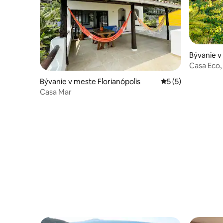
Bývanie v
s
Casa Eco,
Florianópo
Bývanie v meste Florianópolis
Priemerné ohodnot
5 (5)
Casa Mar