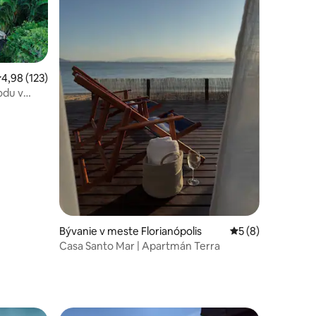
otení: 114
riemerné ohodnotenie 4,98 z 5, počet hodnotení: 123
4,98 (123)
odu v
Bývanie v meste Florianópolis
Priemerné ohodno
5 (8)
Casa Santo Mar | Apartmán Terra