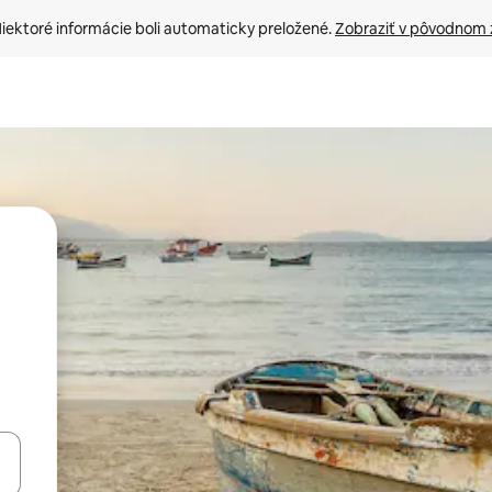
iektoré informácie boli automaticky preložené. 
Zobraziť v pôvodnom 
rechádzať pomocou klávesov so šípkami nahor a nadol alebo ich pres