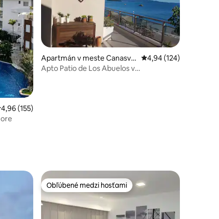
Apartmán v meste Canasvie
Priemerné ohodnotenie
4,94 (124)
iras
Apto Patio de Los Abuelos v
Canasvieiras/Floripa
riemerné ohodnotenie 4,96 z 5, počet hodnotení: 155
4,96 (155)
more
tení: 142
Obľúbené medzi hosťami
Obľúbené medzi hosťami