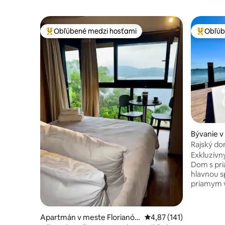
Obľúbené medzi hosťami
Obľúb
Najobľúbenejšie medzi hosťami
Najobľúb
Bývanie v
goa
Rajský do
mori
Exkluzívn
Dom s pr
hlavnou s
priamym 
jedinečný
rezidenci
(2 vlastné
Apartmán v meste Florianóp
Priemerné ohodnotenie 
4,87 (141)
vonkajší 