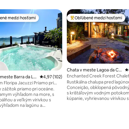
ené medzi hosťami
Obľúbené medzi hosťami
enejšie medzi hosťami
Najobľúbenejšie medzi hosťami
Chata v meste Lagoa da Co
P
nceição
Enchanted Creek Forest Chale
 meste Barra da La
Priemerné ohodnotenie 4,97 z 5, počet hodn
4,97 (102)
Rustikálna chalupa pred lagúno
m Floripa Jacuzzi Priamo pri
Conceição, obklopená pôvodn
y zážitok priamo pri oceáne.
s krištáľovým vodným potokom
iamym výhľadom na more, s
kúpanie, vyhrievanou vírivkou s
pálňou a veľkým vírivkou s
pramenitou vodou, posvätný
výhľadom na lagúnu a
na ohrievanie nocí a neuverite
 západ slnka. Sofistikovaná
záhradou na opaľovanie alebo 
a so 4 klimatizovanými spálňami
Je to chata s veľkým pohodlím a
 kúpeľne + 2 spálne). Krásny
4,87 z 5, počet hodnotení: 141
súkromím. Ideálne pre páry, kt
priestor s kioskom