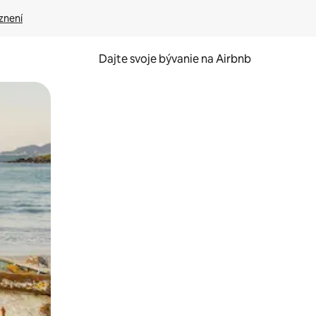
znení
Dajte svoje bývanie na Airbnb
kúmať pomocou dotykových gest či potiahnutia prstom.