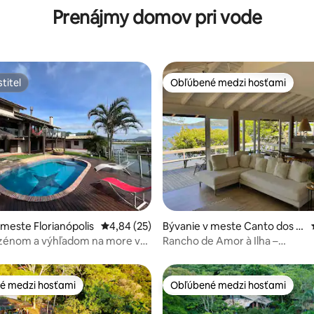
Prenájmy domov pri vode
titeľ
Obľúbené medzi hosťami
titeľ
Obľúbené medzi hosťami
 4,99 z 5, počet hodnotení: 78
 meste Florianópolis
Priemerné ohodnotenie 4,84 z 5, počet hodn
4,84 (25)
Bývanie v meste Canto dos A
raçás
zénom a výhľadom na more v
Rancho de Amor à Ilha –
s Canas
bezkonkurenčná krása!
é medzi hosťami
Obľúbené medzi hosťami
é medzi hosťami
Obľúbené medzi hosťami