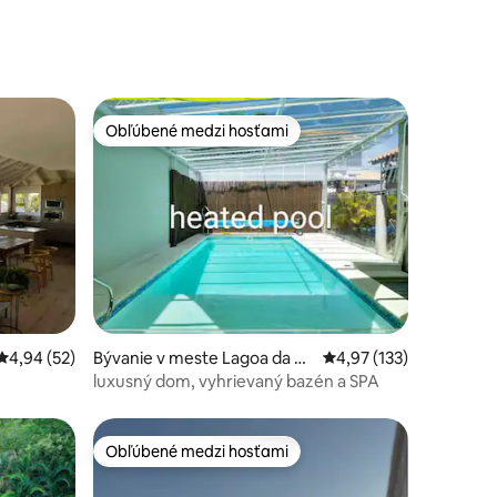
Obľúbené medzi hosťami
Obľúbené medzi hosťami
otení: 25
Priemerné ohodnotenie 4,94 z 5, počet hodnotení: 52
4,94 (52)
Bývanie v meste Lagoa da C
Priemerné ohodnotenie
4,97 (133)
onceição
luxusný dom, vyhrievaný bazén a SPA
Obľúbené medzi hosťami
Obľúbené medzi hosťami