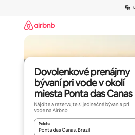
Preskočiť
N
na
obsah.
Dovolenkové prenájmy
bývaní pri vode v okolí
miesta Ponta das Canas
Nájdite a rezervujte si jedinečné bývania pri
vode na Airbnb
Poloha
Keď budú výsledky k dispozícii, môžete si ich p