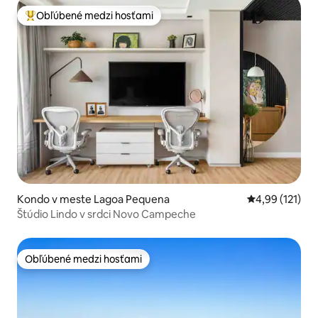
Obľúbené medzi hosťami
Najobľúbenejšie medzi hosťami
Kondo v meste Lagoa Pequena
Priemerné oho
4,99 (121)
Štúdio Lindo v srdci Novo Campeche
Obľúbené medzi hosťami
Obľúbené medzi hosťami