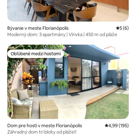
Bývanie v meste Florianópolis
Priemerné
5 (6)
Moderný dom: 3 apartmány | Vírivka | 450 m od pláže
Obľúbené medzi hosťami
Obľúbené medzi hosťami
Dom pre hostí v meste Florianópolis
Priemerné ohod
4,99 (195)
Záhradný dom tri bloky od pláže!!