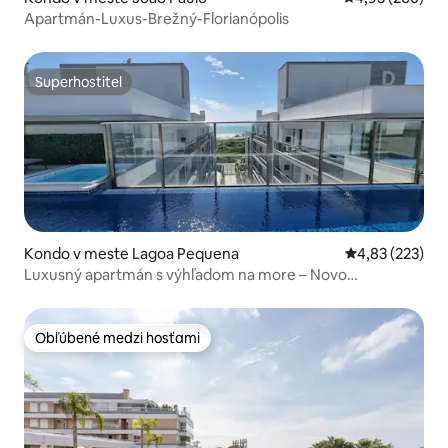
Apartmán-Luxus-Brežný-Florianópolis
Superhostiteľ
Superhostiteľ
Kondo v meste Lagoa Pequena
Priemerné ohod
4,83 (223)
Luxusný apartmán s výhľadom na more – Novo
Campeche
Obľúbené medzi hosťami
Obľúbené medzi hosťami