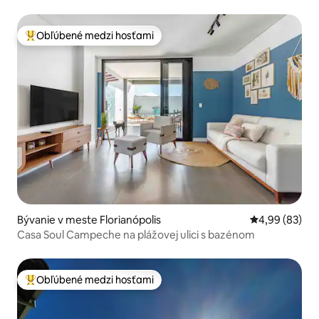
Obľúbené medzi hosťami
Najobľúbenejšie medzi hosťami
Bývanie v meste Florianópolis
Priemerné oho
4,99 (83)
Casa Soul Campeche na plážovej ulici s bazénom
Obľúbené medzi hosťami
Najobľúbenejšie medzi hosťami