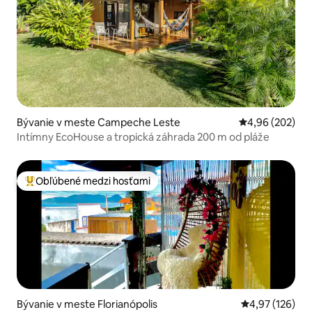
Bývanie v meste Campeche Leste
Priemerné ohod
4,96 (202)
Intímny EcoHouse a tropická záhrada 200 m od pláže
Obľúbené medzi hosťami
Najobľúbenejšie medzi hosťami
Bývanie v meste Florianópolis
Priemerné ohod
4,97 (126)