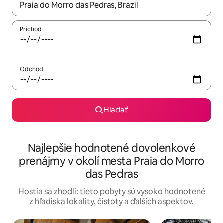
Keď budú výsledky k dispozícii, môžete si ich prechádzať pom
Príchod
Odchod
Hľadať
Najlepšie hodnotené dovolenkové
prenájmy v okolí mesta Praia do Morro
das Pedras
Hostia sa zhodli: tieto pobyty sú vysoko hodnotené
z hľadiska lokality, čistoty a ďalších aspektov.