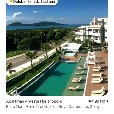
Obľúbené medzi hosťami
Najobľúbenejšie medzi hosťami
Apartmán v meste Florianópolis
Priemerné ohod
4,99 (101)
Beira Mar - 9 minút od letiska, Novo Campeche, 2 izby