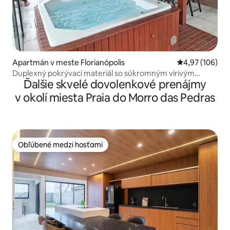
Apartmán v meste Florianópolis
Priemerné ohod
4,97 (106)
Duplexný pokrývací materiál so súkromným vírivým
Ďalšie skvelé dovolenkové prenájmy
bazénom.
v okolí miesta Praia do Morro das Pedras
Obľúbené medzi hosťami
Obľúbené medzi hosťami