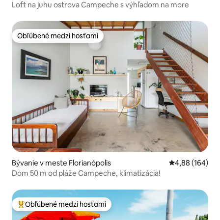
Loft na juhu ostrova Campeche s výhľadom na more
Obľúbené medzi hosťami
Obľúbené medzi hosťami
Bývanie v meste Florianópolis
Priemerné ohod
4,88 (164)
Dom 50 m od pláže Campeche, klimatizácia!
Obľúbené medzi hosťami
Najobľúbenejšie medzi hosťami