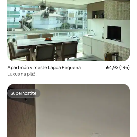
Apartmán v meste Lagoa Pequena
Priemerné ohod
4,93 (196)
Luxus na pláži!
Superhostiteľ
Superhostiteľ