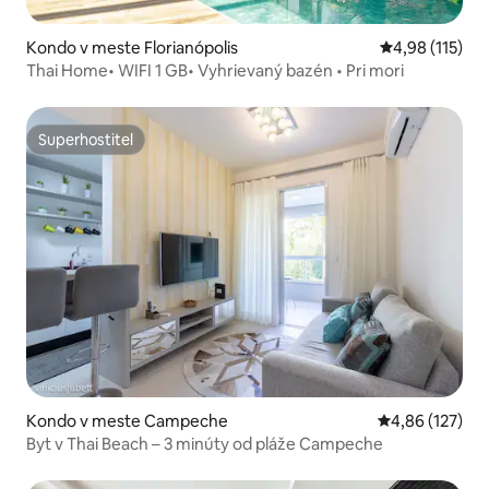
Kondo v meste Florianópolis
Priemerné oho
4,98 (115)
Thai Home• WIFI 1 GB• Vyhrievaný bazén • Pri mori
Superhostiteľ
Superhostiteľ
Kondo v meste Campeche
Priemerné ohod
4,86 (127)
Byt v Thai Beach – 3 minúty od pláže Campeche