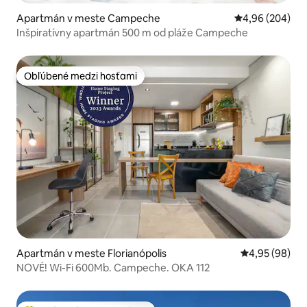
Apartmán v meste Campeche
Priemerné ohod
4,96 (204)
Inšpiratívny apartmán 500 m od pláže Campeche
Obľúbené medzi hosťami
Obľúbené medzi hosťami
Apartmán v meste Florianópolis
Priemerné oho
4,95 (98)
NOVÉ! Wi-Fi 600Mb. Campeche. OKA 112