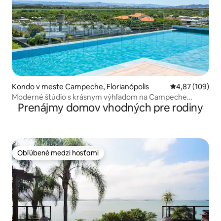
Kondo v meste Campeche, Florianópolis
Priemerné ohod
4,87 (109)
Moderné štúdio s krásnym výhľadom na Campeche
Prenájmy domov vhodných pre rodiny
OKA224
Obľúbené medzi hosťami
Obľúbené medzi hosťami