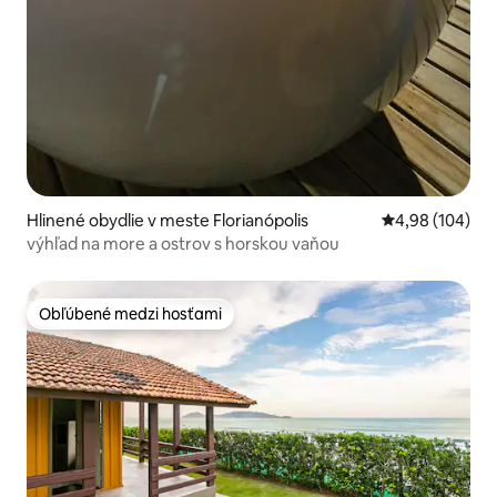
Hlinené obydlie v meste Florianópolis
Priemerné ohod
4,98 (104)
výhľad na more ​​a ostrov s horskou vaňou
Obľúbené medzi hosťami
Obľúbené medzi hosťami