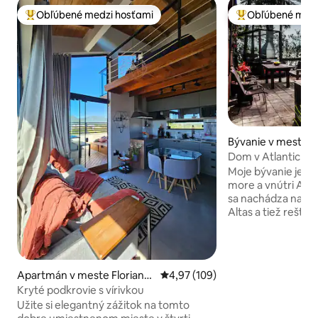
Obľúbené medzi hosťami
Obľúbené medz
Najobľúbenejšie medzi hosťami
Najobľúbenejšie 
Bývanie v meste P
Dom v Atlantickom
more
Moje bývanie je kú
more a vnútri Atla
sa nachádza naturi
Altas a tiež reštau
Beach. Každý sa z
priestoru, sviežej 
vtákov, ako sú tuk
kanárky a sabiás.
Apartmán v meste Florianó
Priemerné ohodnotenie 4,97 z 5
4,97 (109)
morské plody a us
polis
Kryté podkrovie s vírivkou
farmách v blízkost
Užite si elegantný zážitok na tomto
miesto je príjemn