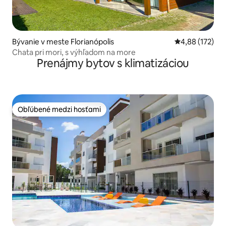
Bývanie v meste Florianópolis
Priemerné ohod
4,88 (172)
Chata pri mori, s výhľadom na more
Prenájmy bytov s klimatizáciou
Obľúbené medzi hosťami
Obľúbené medzi hosťami