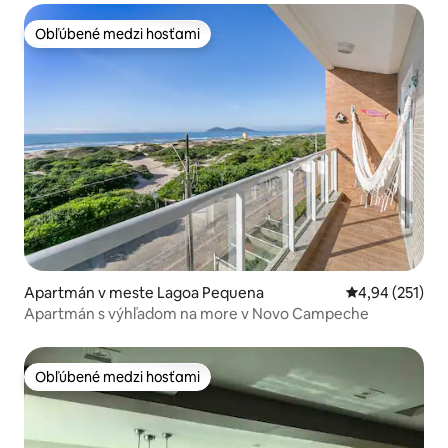
Obľúbené medzi hosťami
Obľúbené medzi hosťami
Apartmán v meste Lagoa Pequena
Priemerné ohod
4,94 (251)
Apartmán s výhľadom na more v Novo Campeche
Obľúbené medzi hosťami
Obľúbené medzi hosťami