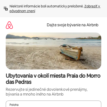
Preskočiť
Niektoré informácie boli automaticky preložené. 
Zobraziť v 
na
pôvodnom znení
obsah.
Dajte svoje bývanie na Airbnb
Ubytovania v okolí miesta Praia do Morro
das Pedras
Rezervujte si jedinečné dovolenkové prenájmy,
bývania a mnoho iného na Airbnb
Poloha