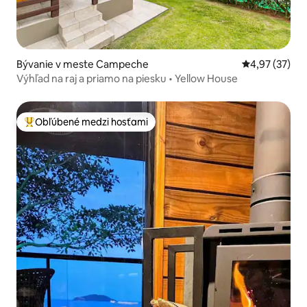
Bývanie v meste Campeche
Priemerné oho
4,97 (37)
Výhľad na raj a priamo na piesku • Yellow House
Obľúbené medzi hosťami
Najobľúbenejšie medzi hosťami