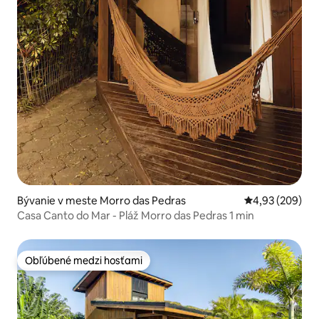
Bývanie v meste Morro das Pedras
Priemerné ohod
4,93 (209)
Casa Canto do Mar - Pláž Morro das Pedras 1 min
Obľúbené medzi hosťami
Obľúbené medzi hosťami