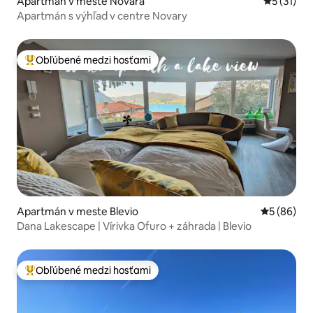
Apartmán v meste Novara
Priemerné
5 (31)
Apartmán s výhľad v centre Novary
Obľúbené medzi hosťami
Najobľúbenejšie medzi hosťami
Apartmán v meste Blevio
Priemerné 
5 (86)
Dana Lakescape | Vírivka Ofuro + záhrada | Blevio
Obľúbené medzi hosťami
Najobľúbenejšie medzi hosťami