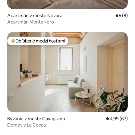
Apartmán v meste Novara
Priemerné
5 (8)
Apartmán MonteNero
Obľúbené medzi hosťami
Najobľúbenejšie medzi hosťami
Bývanie v meste Cavagliano
Priemerné oho
4,99 (67)
Domov v La Cocca