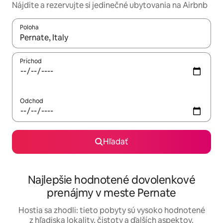
Nájdite a rezervujte si jedinečné ubytovania na Airbnb
Poloha
Keď budú výsledky k dispozícii, môžete si ich prechádzať pom
Príchod
Odchod
Hľadať
Najlepšie hodnotené dovolenkové
prenájmy v meste Pernate
Hostia sa zhodli: tieto pobyty sú vysoko hodnotené
z hľadiska lokality, čistoty a ďalších aspektov.