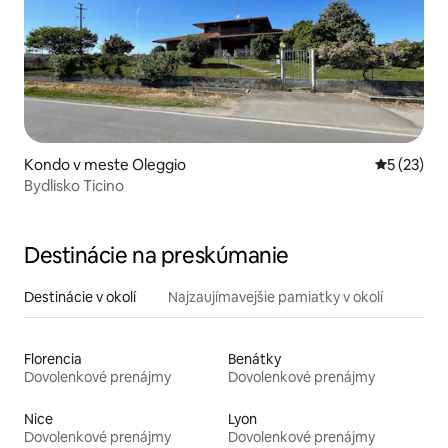
Kondo v meste Oleggio
Priemerné 
5 (23)
Bydlisko Ticino
Destinácie na preskúmanie
Destinácie v okolí
Najzaujímavejšie pamiatky v okolí
Florencia
Benátky
Dovolenkové prenájmy
Dovolenkové prenájmy
Nice
Lyon
Dovolenkové prenájmy
Dovolenkové prenájmy