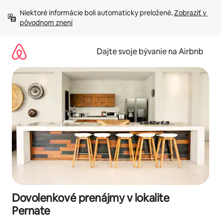
Preskočiť
Niektoré informácie boli automaticky preložené. 
Zobraziť v 
na
pôvodnom znení
obsah.
Dajte svoje bývanie na Airbnb
Dovolenkové prenájmy v lokalite
Pernate