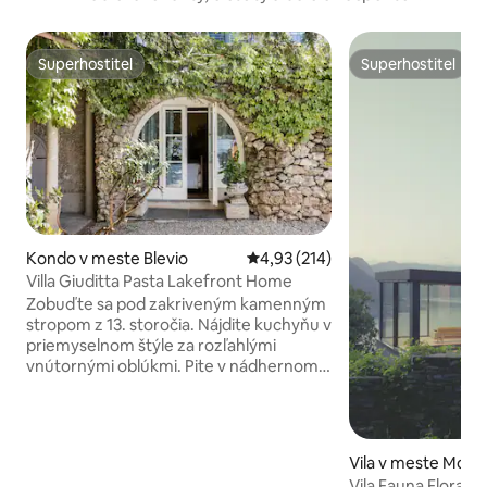
Superhostiteľ
Superhostiteľ
Superhostiteľ
Superhostiteľ
Kondo v meste Blevio
Priemerné ohodnotenie 4,93 z 5
4,93 (214)
Villa Giuditta Pasta Lakefront Home
Zobuďte sa pod zakriveným kamenným
stropom z 13. storočia. Nájdite kuchyňu v
priemyselnom štýle za rozľahlými
vnútornými oblúkmi. Pite v nádhernom
jazere a výhľad na hory zo tienistej
hojdacej siete. Vstúpte priamo do jazera
Como zo slnečných záhradných terás.
CIR: 013026-CNI–00010 Prízemný dom je
Vila v meste Molin
súčasťou vily z 13. storočia, ktorú kúpil v
Vila Fauna Flora La