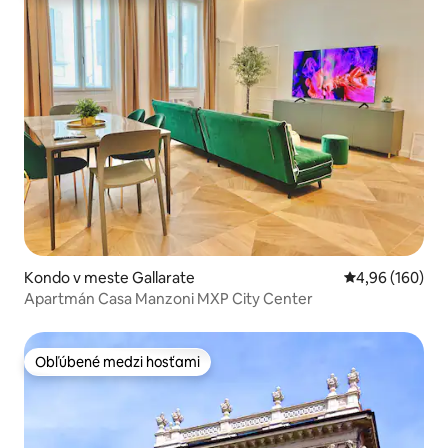
Kondo v meste Gallarate
Priemerné ohod
4,96 (160)
Apartmán Casa Manzoni MXP City Center
Obľúbené medzi hosťami
Obľúbené medzi hosťami