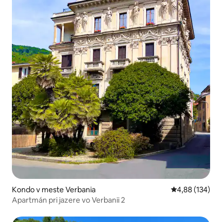
Kondo v meste Verbania
Priemerné ohod
4,88 (134)
Apartmán pri jazere vo Verbanii 2