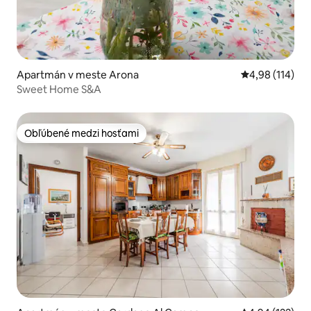
Apartmán v meste Arona
Priemerné ohod
4,98 (114)
Sweet Home S&A
Obľúbené medzi hosťami
Obľúbené medzi hosťami