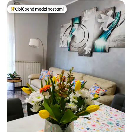
Obľúbené medzi hosťami
Najobľúbenejšie medzi hosťami