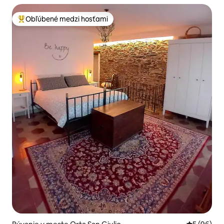
Obľúbené medzi hosťami
Najobľúbenejšie medzi hosťami