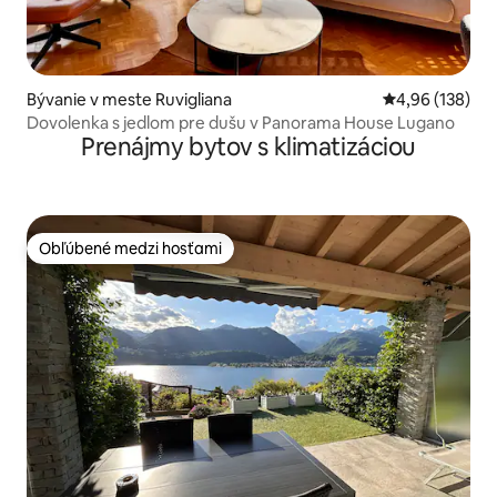
Bývanie v meste Ruvigliana
Priemerné ohod
4,96 (138)
Dovolenka s jedlom pre dušu v Panorama House Lugano
Prenájmy bytov s klimatizáciou
Obľúbené medzi hosťami
Obľúbené medzi hosťami