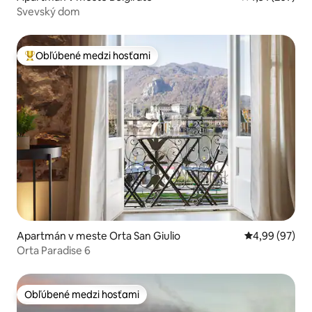
Svevský dom
Obľúbené medzi hosťami
Najobľúbenejšie medzi hosťami
Apartmán v meste Orta San Giulio
Priemerné oho
4,99 (97)
Orta Paradise 6
Obľúbené medzi hosťami
Obľúbené medzi hosťami