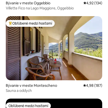
Bývanie v meste Oggebbio
Priemerné ohod
4,92 (134)
Villette Fico na Lago Maggiore, Oggebbio
Obľúbené medzi hosťami
Najobľúbenejšie medzi hosťami
Bývanie v meste Montescheno
Priemerné ohod
4,98 (187)
Sauna a oddych
Obľúbené medzi hosťami
Obľúbené medzi hosťami