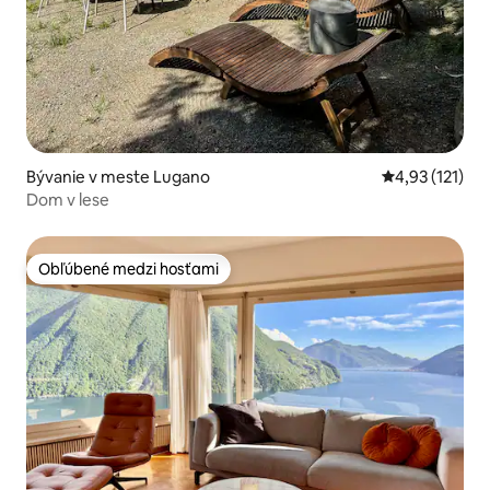
Bývanie v meste Lugano
Priemerné oho
4,93 (121)
Dom v lese
Obľúbené medzi hosťami
Obľúbené medzi hosťami