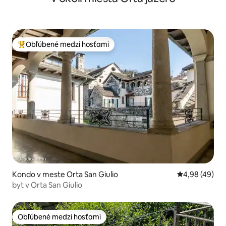
Obľúbené medzi hosťami
Najobľúbenejšie medzi hosťami
Kondo v meste Orta San Giulio
Priemerné oho
4,98 (49)
byt v Orta San Giulio
Obľúbené medzi hosťami
Obľúbené medzi hosťami