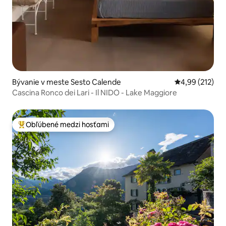
Bývanie v meste Sesto Calende
Priemerné ohod
4,99 (212)
Cascina Ronco dei Lari - Il NIDO - Lake Maggiore
Obľúbené medzi hosťami
Najobľúbenejšie medzi hosťami