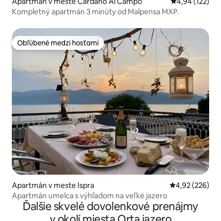
Apartmán v meste Cardano Al Campo
Priemerné ohod
4,94 (122)
Kompletný apartmán 3 minúty od Malpensa MXP.
Obľúbené medzi hosťami
Obľúbené medzi hosťami
Apartmán v meste Ispra
Priemerné ohod
4,92 (226)
Apartmán umelca s výhľadom na veľké jazero
Ďalšie skvelé dovolenkové prenájmy
v okolí miesta Orta jazero