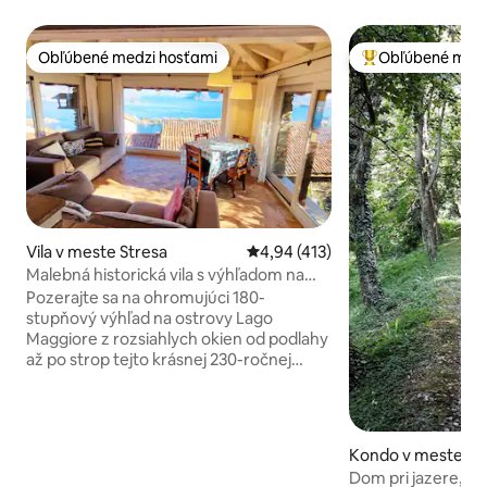
Obľúbené medzi hosťami
Obľúbené medz
Obľúbené medzi hosťami
Najobľúbenejšie 
Vila v meste Stresa
Priemerné ohodnotenie 4,94 z 5
4,94 (413)
Malebná historická vila s výhľadom na
ostrov
Pozerajte sa na ohromujúci 180-
stupňový výhľad na ostrovy Lago
Maggiore z rozsiahlych okien od podlahy
až po strop tejto krásnej 230-ročnej
rustikálnej kamennej vily. Starožitný
nábytok dokonale dopĺňa historickú
architektúru. Dom sa nachádza na 3
poschodiach, takže je potrebná veľká
Kondo v meste Ort
chôdza hore a dole po schodoch. Hlavná
io
Dom pri jazere, re
spálňa sa nachádza na hornom poschodí