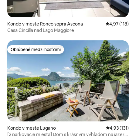
Kondo v meste Ronco sopra Ascona
Priemerné oho
4,97 (118)
Casa Cincilla nad Lago Maggiore
Obľúbené medzi hosťami
Obľúbené medzi hosťami
Kondo v meste Lugano
Priemerné oho
4,93 (131)
[2 parkovacie miesta] Dom s krásnym výhľadom na jazero