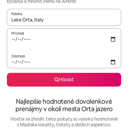
bývania a mnoho iného na Airbnb
Poloha
Keď budú výsledky k dispozícii, môžete si ich prechádzať pom
Príchod
Odchod
Hľadať
Najlepšie hodnotené dovolenkové
prenájmy v okolí mesta Orta jazero
Hostia sa zhodli: tieto pobyty sú vysoko hodnotené
z hľadiska lokality, čistoty a ďalších aspektov.