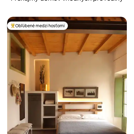
Obľúbené medzi hosťami
Najobľúbenejšie medzi hosťami