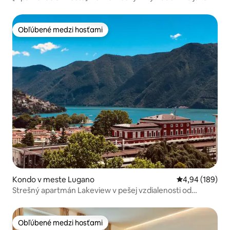
Lugano!
Obľúbené medzi hosťami
Obľúbené medzi hosťami
Kondo v meste Lugano
Priemerné ohod
4,94 (189)
Strešný apartmán Lakeview v pešej vzdialenosti od
stanice
Obľúbené medzi hosťami
Obľúbené medzi hosťami