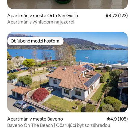
Apartmán v meste Orta San Giulio
Priemerné oho
4,72 (123)
Apartmán s výhľadom na jazero!
Obľúbené medzi hosťami
Obľúbené medzi hosťami
Apartmán v meste Baveno
Priemerné oho
4,9 (105)
Baveno On The Beach | Očarujúci byt so záhradou