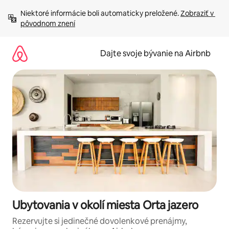
Preskočiť
Niektoré informácie boli automaticky preložené. 
Zobraziť v 
na
pôvodnom znení
obsah.
Dajte svoje bývanie na Airbnb
Ubytovania v okolí miesta Orta jazero
Rezervujte si jedinečné dovolenkové prenájmy,