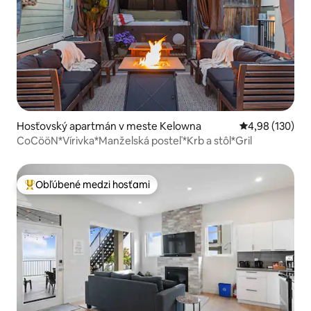
Hosťovský apartmán v meste Kelowna
Priemerné ohod
4,98 (130)
CoCööN*Vírivka*Manželská posteľ*Krb a stôl*Gril
Obľúbené medzi hosťami
Najobľúbenejšie medzi hosťami