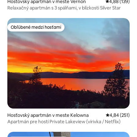
Hosťovský apartmán v meste Vernon
Priemerné ohod
4,88 (139)
Relaxačný apartmán s 3 spálňami, v blízkosti Silver Star
Obľúbené medzi hosťami
Obľúbené medzi hosťami
Hosťovský apartmán v meste Kelowna
Priemerné ohod
4,84 (251)
Apartmán pre hostí Private Lakeview (vírivka / Netflix)