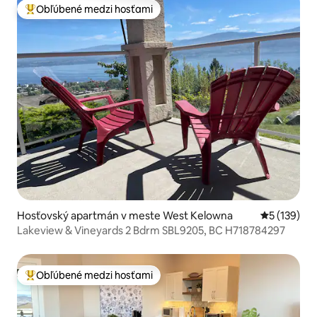
Obľúbené medzi hosťami
Najobľúbenejšie medzi hosťami
Hosťovský apartmán v meste West Kelowna
Priemerné o
5 (139)
Lakeview & Vineyards 2 Bdrm SBL9205, BC H718784297
Obľúbené medzi hosťami
Najobľúbenejšie medzi hosťami