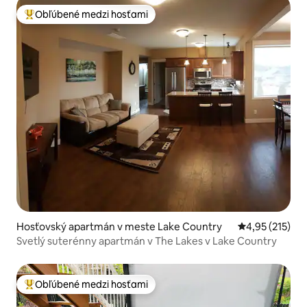
Obľúbené medzi hosťami
Najobľúbenejšie medzi hosťami
Hosťovský apartmán v meste Lake Country
Priemerné ohod
4,95 (215)
Svetlý suterénny apartmán v The Lakes v Lake Country
Obľúbené medzi hosťami
Najobľúbenejšie medzi hosťami