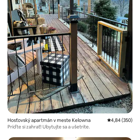
Hosťovský apartmán v meste Kelowna
Priemerné ohod
4,84 (350)
Príďte si zahrať! Ubytujte sa a ušetrite.