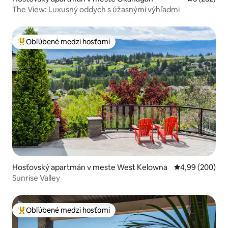
The View: Luxusný oddych s úžasnými výhľadmi
Obľúbené medzi hosťami
Najobľúbenejšie medzi hosťami
Hosťovský apartmán v meste West Kelowna
Priemerné ohod
4,99 (200)
Sunrise Valley
Obľúbené medzi hosťami
Najobľúbenejšie medzi hosťami