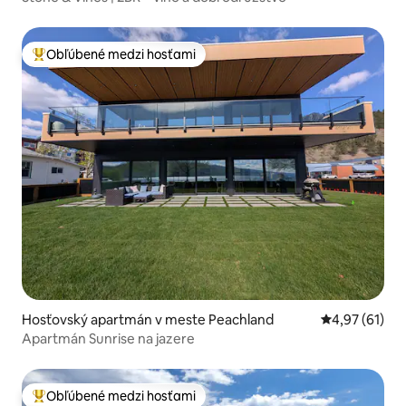
Obľúbené medzi hosťami
Najobľúbenejšie medzi hosťami
Hosťovský apartmán v meste Peachland
Priemerné oho
4,97 (61)
Apartmán Sunrise na jazere
Obľúbené medzi hosťami
Najobľúbenejšie medzi hosťami