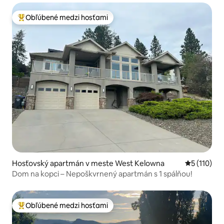
Obľúbené medzi hosťami
Najobľúbenejšie medzi hosťami
Hosťovský apartmán v meste West Kelowna
Priemerné 
5 (110)
Dom na kopci – Nepoškvrnený apartmán s 1 spálňou!
Obľúbené medzi hosťami
Najobľúbenejšie medzi hosťami