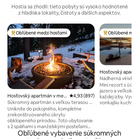
Hostia sa zhodli: tieto pobyty sú vysoko hodnotené
z hľadiska lokality, čistoty a ďalších aspektov.
Obľúbené medzi hosťami
Obľúbené medz
Najobľúbenejšie medzi hosťami
Najobľúbenejšie 
Hosťovský apartm
te West Kelowna
Nádherná vírivka 
bazén, sauna, stu
Mini rezort s úch
jazero a veľkolep
Hosťovský apartmán v mes
Priemerné ohodnotenie 4,93 z 5
4,93 (897)
každej izby. Vychu
te West Kelowna
Súkromný apartmán s veľkou terasou v
vonkajšiu kuchyňu
srdci Okanaganu
vodnou šmýkačkou
Uniknite do pokojného, kompletne
májového predĺže
zrekonštruovaného úkrytu
septembra), tradi
obklopeného prírodou. Toto ubytovanie
vírivku pre 6 a vi
s 2 spálňami s manželskými posteľami
Obľúbené vybavenie súkromných
celý rok), vnútorn
King a 2 kúpeľňami a štýlovým
posilňovňu, vzduš
zariadením ponúka nádherný výhľad na