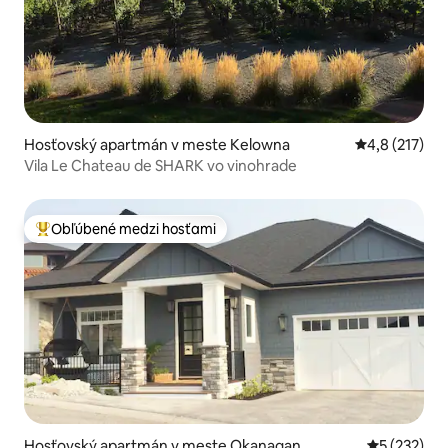
Hosťovský apartmán v meste Kelowna
Priemerné oh
4,8 (217)
Vila Le Chateau de SHARK vo vinohrade
Obľúbené medzi hosťami
Najobľúbenejšie medzi hosťami
Hosťovský apartmán v meste Okanagan
Priemerné o
5 (232)