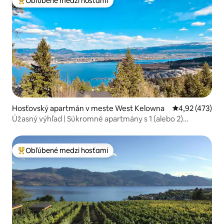
Obľúbené medzi hosťami
Najobľúbenejšie medzi hosťami
Hosťovský apartmán v meste West Kelowna
Priemerné ohod
4,92 (473)
Úžasný výhľad | Súkromné apartmány s 1 (alebo 2)
spálňami a vírivkou!
Obľúbené medzi hosťami
Najobľúbenejšie medzi hosťami