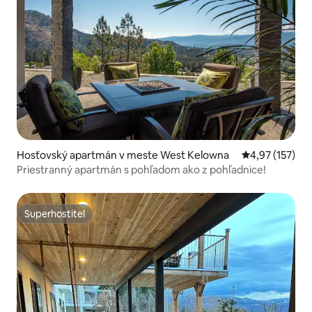
Hosťovský apartmán v meste West Kelowna
Priemerné ohod
4,97 (157)
Priestranný apartmán s pohľadom ako z pohľadnice!
Superhostiteľ
Superhostiteľ