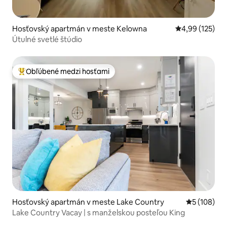
Hosťovský apartmán v meste Kelowna
Priemerné ohod
4,99 (125)
Útulné svetlé štúdio
Obľúbené medzi hosťami
Najobľúbenejšie medzi hosťami
Hosťovský apartmán v meste Lake Country
Priemerné o
5 (108)
Lake Country Vacay | s manželskou posteľou King