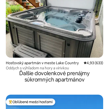
Hosťovský apartmán v meste Lake Country
Priemerné ohod
4,93 (633)
Oddych s výhľadom na hory a vírivkou
Ďalšie dovolenkové prenájmy
súkromných apartmánov
Obľúbené medzi hosťami
Najobľúbenejšie medzi hosťami