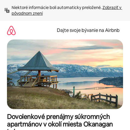
Preskočiť
Niektoré informácie boli automaticky preložené. 
Zobraziť v 
na
pôvodnom znení
obsah.
Dajte svoje bývanie na Airbnb
Dovolenkové prenájmy súkromných
apartmánov v okolí miesta Okanagan