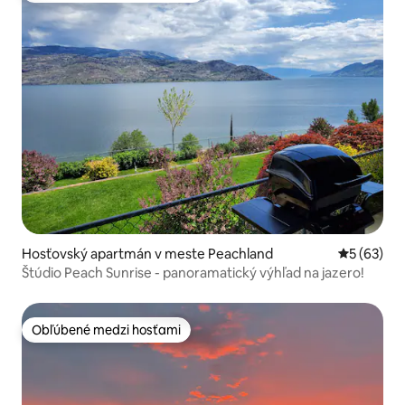
Hosťovský apartmán v meste Peachland
Priemerné 
5 (63)
Štúdio Peach Sunrise - panoramatický výhľad na jazero!
Obľúbené medzi hosťami
Obľúbené medzi hosťami