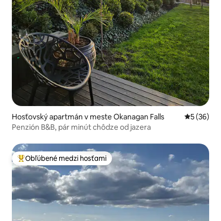
Hosťovský apartmán v meste Okanagan Falls
Priemerné 
5 (36)
Penzión B&B, pár minút chôdze od jazera
Obľúbené medzi hosťami
Najobľúbenejšie medzi hosťami