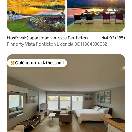
Hosťovský apartmán v meste Penticton
Priemerné ohod
4,92 (185)
Finnerty Vista Penticton Licencia BC H884336632
Obľúbené medzi hosťami
Najobľúbenejšie medzi hosťami