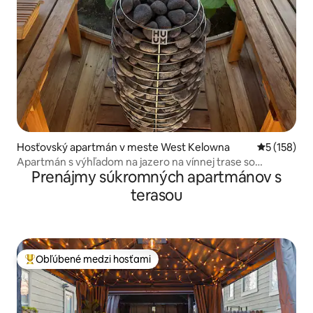
Hosťovský apartmán v meste West Kelowna
Priemerné o
5 (158)
Apartmán s výhľadom na jazero na vínnej trase so
Prenájmy súkromných apartmánov s
sudovou saunou
terasou
Obľúbené medzi hosťami
Najobľúbenejšie medzi hosťami