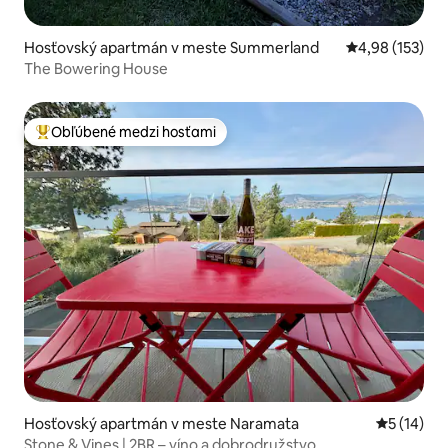
Hosťovský apartmán v meste Summerland
Priemerné ohod
4,98 (153)
The Bowering House
Obľúbené medzi hosťami
Najobľúbenejšie medzi hosťami
Hosťovský apartmán v meste Naramata
Priemerné 
5 (14)
Stone & Vines | 2BR – víno a dobrodružstvo