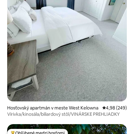
Hosťovský apartmán v meste West Kelowna
Priemerné ohod
4,98 (249)
Vírivka/kinosála/biliardový stôl/VINÁRSKE PREHLIADKY
Obľúbené medzi hosťami