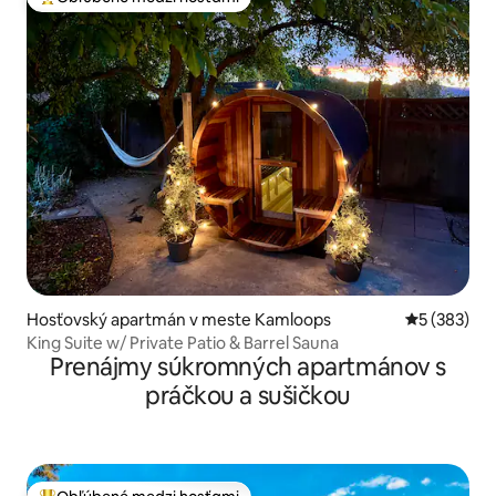
Najobľúbenejšie medzi hosťami
Hosťovský apartmán v meste Kamloops
Priemerné o
5 (383)
King Suite w/ Private Patio & Barrel Sauna
Prenájmy súkromných apartmánov s
práčkou a sušičkou