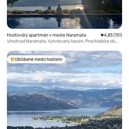
Hosťovský apartmán v meste Naramata
Priemerné oho
4,85 (151)
Vinohrad Naramata. Vyhrievaný bazén. Prechádzka do
vinárskych závodov
Obľúbené medzi hosťami
Najobľúbenejšie medzi hosťami