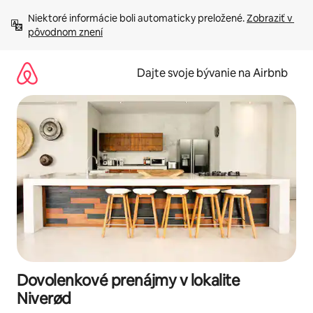
Preskočiť
Niektoré informácie boli automaticky preložené. 
Zobraziť v 
na
pôvodnom znení
obsah.
Dajte svoje bývanie na Airbnb
Dovolenkové prenájmy v lokalite
Niverød