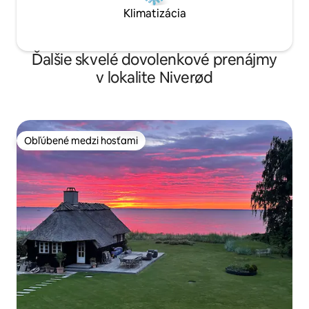
Klimatizácia
Ďalšie skvelé dovolenkové prenájmy
v lokalite Niverød
Obľúbené medzi hosťami
Obľúbené medzi hosťami