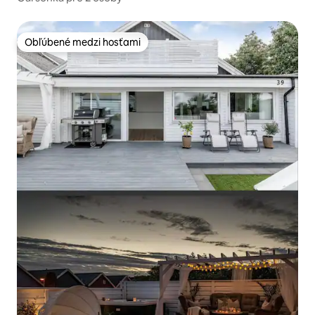
Obľúbené medzi hosťami
Obľúbené medzi hosťami