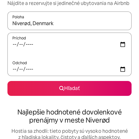
Nájdite a rezervujte si jedinečné ubytovania na Airbnb
Poloha
Keď budú výsledky k dispozícii, môžete si ich prechádzať pom
Príchod
Odchod
Hľadať
Najlepšie hodnotené dovolenkové
prenájmy v meste Niverød
Hostia sa zhodli: tieto pobyty sú vysoko hodnotené
z hľadiska lokality, čistoty a ďalších aspektov.