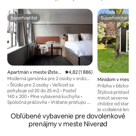
Superhostiteľ
Superhostiteľ
Superhostiteľ
Superhostiteľ
Apartmán v meste Østerb
Priemerné ohodnotenie 4,82 z 5, 
4,82 (1 886)
ro
Moderná garsónka pre 2 osoby v srdci
Minidom v meste
štvrte Østerbro
• Štúdio pre 2 osoby • Veľkosť sa
k
Príloha v blízkosti 
pohybuje od 20 do 25 m2 • Posteľ
Štýlová prístavba
140 x 200 • Plne vybavená kuchyňa •
minút severne od 
Spoločná práčovňa • Vrátane prístupu do
chôdze od stanice
miestnej posilňovne • Podložky na jogu •
je vzdialená len kú
Rýchle Wi-Fi • Inteligentná TV, •
Obľúbené vybavenie pre dovolenkové
prístavu Sletten s
úschovňa batožiny • Detská postieľka k
dedina s idylickou
prenájmy v meste Niverød
dispozícii (na požiadanie) •
zmrzlinárňou a reštauráci
Coworkingový salónik • Spoločná strešná
je v pešej vzdialeno