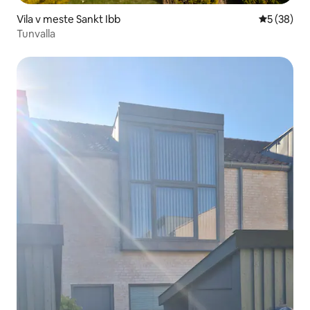
Vila v meste Sankt Ibb
Priemerné 
5 (38)
Tunvalla