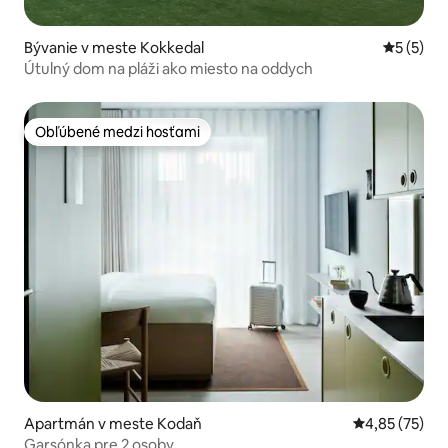
Bývanie v meste Kokkedal
Priemerné
5 (5)
Útulný dom na pláži ako miesto na oddych
Obľúbené medzi hosťami
Obľúbené medzi hosťami
Apartmán v meste Kodaň
Priemerné oho
4,85 (75)
Garsónka pre 2 osoby