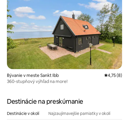
Bývanie v meste Sankt Ibb
Priemerné o
4,75 (8)
360-stupňový výhľad na more!
Destinácie na preskúmanie
Destinácie v okolí
Najzaujímavejšie pamiatky v okolí