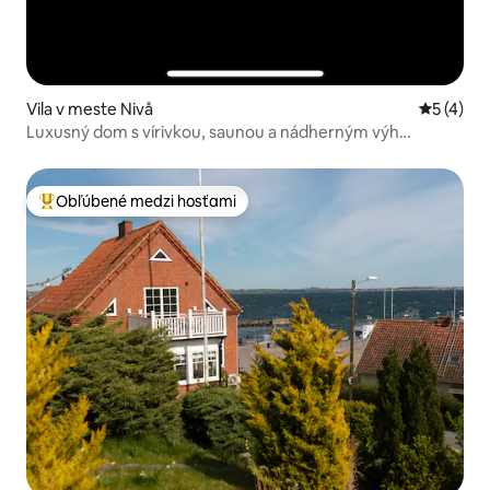
Vila v meste Nivå
Priemerné
5 (4)
Luxusný dom s vírivkou, saunou a nádherným výh
výhľadom
Obľúbené medzi hosťami
Najobľúbenejšie medzi hosťami