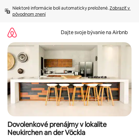
Preskočiť
Niektoré informácie boli automaticky preložené. 
Zobraziť v 
na
pôvodnom znení
obsah.
Dajte svoje bývanie na Airbnb
Dovolenkové prenájmy v lokalite
Neukirchen an der Vöckla