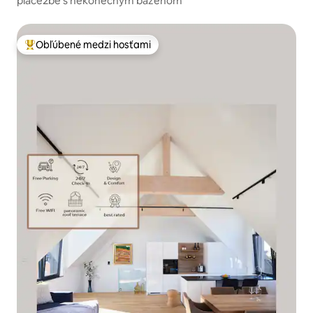
place2be s nekonečným bazénom
Obľúbené medzi hosťami
Najobľúbenejšie medzi hosťami