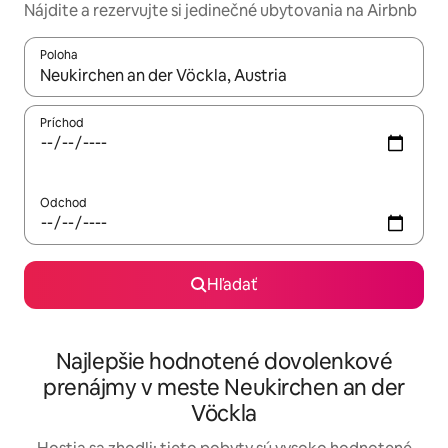
Nájdite a rezervujte si jedinečné ubytovania na Airbnb
Poloha
Keď budú výsledky k dispozícii, môžete si ich prechádzať pom
Príchod
Odchod
Hľadať
Najlepšie hodnotené dovolenkové
prenájmy v meste Neukirchen an der
Vöckla