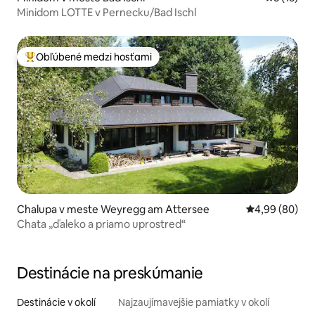
Minidom LOTTE v Pernecku/Bad Ischl
Obľúbené medzi hosťami
Najobľúbenejšie medzi hosťami
Chalupa v meste Weyregg am Attersee
Priemerné oho
4,99 (80)
Chata „ďaleko a priamo uprostred“
Destinácie na preskúmanie
Destinácie v okolí
Najzaujímavejšie pamiatky v okolí