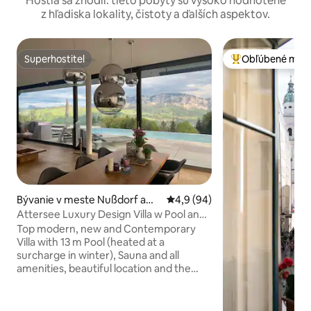
Hostia sa zhodli: tieto pobyty sú vysoko hodnotené
z hľadiska lokality, čistoty a ďalších aspektov.
Superhostiteľ
Obľúbené medz
Superhostiteľ
Najobľúbenejšie 
Bývanie v meste Nußdorf am
Priemerné ohodnotenie 4,9 z 
4,9 (94)
Attersee
Attersee Luxury Design Villa w Pool and
Sauna
Top modern, new and Contemporary
Villa with 13 m Pool (heated at a
surcharge in winter), Sauna and all
amenities, beautiful location and the
very best views over lake attersee, the
salzkammergut and the close mountain
range of Höllengebirge and the