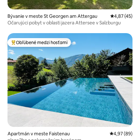
Bývanie v meste St Georgen am Attergau
Priemerné oho
4,87 (45)
Očarujúci pobyt v oblasti jazera Attersee v Salzburgu
Obľúbené medzi hosťami
Najobľúbenejšie medzi hosťami
Apartmán v meste Faistenau
Priemerné oho
4,97 (89)