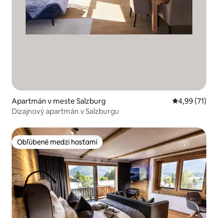
Apartmán v meste Salzburg
Priemerné oho
4,99 (71)
Dizajnový apartmán v Salzburgu
Obľúbené medzi hosťami
Obľúbené medzi hosťami