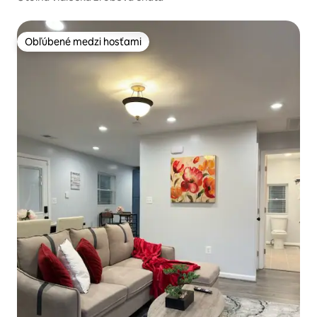
Obľúbené medzi hosťami
Obľúbené medzi hosťami