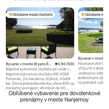
Obľúbené medzi hosťami
Obľúbené medz
Najobľúbenejšie medzi hosťami
Najobľúbenejšie 
Bývanie v meste S
Nová ponuka! Oar
Bývanie v meste Bryans Roa
Priemerné ohodnotenie 4,94 z 5
4,94 (100)
River Cottage
d
VITAJTE V RIVER
Báječné súkromné útočisko pri vode v
Jedinečný oddycho
Potomac
Báječné súkromné útočisko PRI VODE
jedinečnými obydli
Potomac, 2 a viacakrov, štýlové, 4 bd/4
na pokojné výlety 
ba. Zimná práca/dovolenka: zľava 40% na
viaceré rodiny. Vy
mesačný prenájom. 45 minút do DC.
výhľady, útulné zá
Obľúbené vybavenie pre dovolenkové
Park-and-ride dochádzajúci autobus
spoločné priestor
vzdialený 9 m. Verizon FIOS gigabitové
prenájmy v meste Nanjemoy
spustite svoju loď
Wi-Fi. Moderná výzdoba. Dom pre hostí
súkromnej rampy a
pre príbuzných/pestúnku; 4 kajaky a