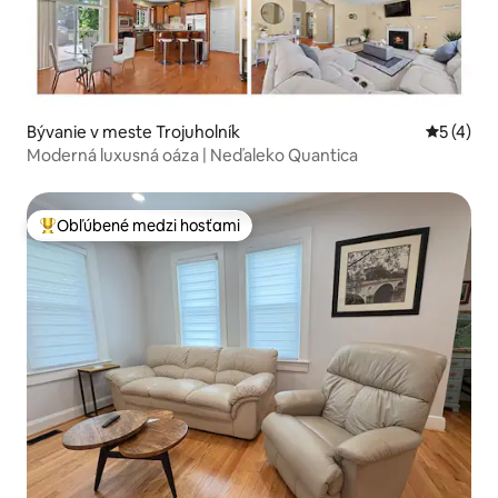
Bývanie v meste Trojuholník
Priemerné
5 (4)
Moderná luxusná oáza | Neďaleko Quantica
Obľúbené medzi hosťami
Najobľúbenejšie medzi hosťami