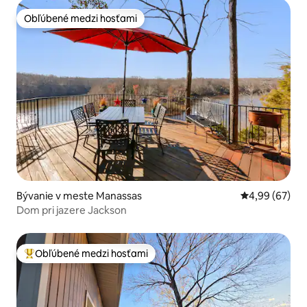
Obľúbené medzi hosťami
Obľúbené medzi hosťami
Bývanie v meste Manassas
Priemerné oho
4,99 (67)
Dom pri jazere Jackson
Obľúbené medzi hosťami
Najobľúbenejšie medzi hosťami