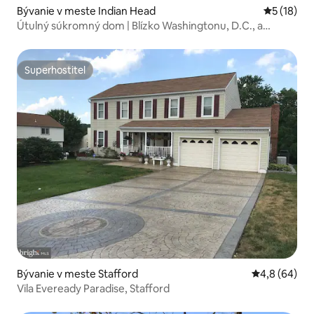
Bývanie v meste Indian Head
Priemerné 
5 (18)
Útulný súkromný dom | Blízko Washingtonu, D.C., a
vojenských základní
Superhostiteľ
Superhostiteľ
Bývanie v meste Stafford
Priemerné oh
4,8 (64)
Vila Eveready Paradise, Stafford