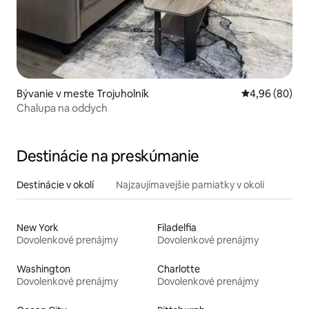
Bývanie v meste Trojuholník
Priemerné oho
4,96 (80)
Chalupa na oddych
Destinácie na preskúmanie
Destinácie v okolí
Najzaujímavejšie pamiatky v okolí
New York
Filadelfia
Dovolenkové prenájmy
Dovolenkové prenájmy
Washington
Charlotte
Dovolenkové prenájmy
Dovolenkové prenájmy