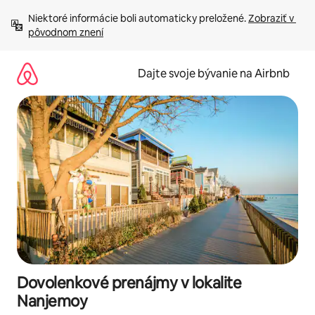
Preskočiť
Niektoré informácie boli automaticky preložené. 
Zobraziť v 
na
pôvodnom znení
obsah.
Dajte svoje bývanie na Airbnb
Dovolenkové prenájmy v lokalite
Nanjemoy