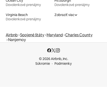
Ocean City
Pittsburgh
Dovolenkové prenájmy
Dovolenkové prenájmy
Virginia Beach
Zobraziť viac
Dovolenkové prenájmy
Airbnb
Spojené štáty
Maryland
Charles County
Nanjemoy
© 2026 Airbnb, Inc.
Súkromie
Podmienky