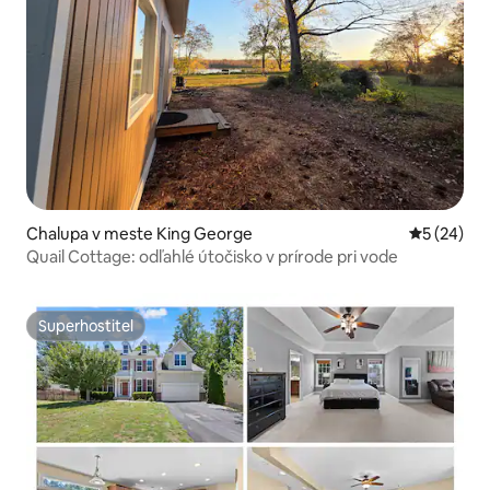
Chalupa v meste King George
Priemerné 
5 (24)
Quail Cottage: odľahlé útočisko v prírode pri vode
Superhostiteľ
Superhostiteľ