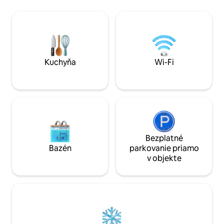
plávajúceho doku 
riečna terasa na rybolov/kokteily; 65-
a paddleboardmi p
palcová inteligentná televízia; veľká
dobrodružstvo. T
terasa s grilom. Garáž pre 3 autá; krb,
slúži aj ako úžasn
nádherné západy slnka. BEZBARIÉROVÝ
podujatia. Pri špe
PRÍSTUP: VŠETKY 1 poschodie, 20 stôp
budú účtovať popl
rampa od garáže. Zákaz fajčiť, žiadne
domáce zvieratá, žiadne podujatia ani
Kuchyňa
Wi-Fi
večierky. Deti sú vítané.
Bezplatné
Bazén
parkovanie priamo
v objekte