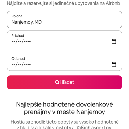
Nájdite a rezervujte si jedinečné ubytovania na Airbnb
Poloha
Keď budú výsledky k dispozícii, môžete si ich prechádzať pom
Príchod
Odchod
Hľadať
Najlepšie hodnotené dovolenkové
prenájmy v meste Nanjemoy
Hostia sa zhodli: tieto pobyty sú vysoko hodnotené
z hľadiska lokality, čistoty a ďalších aspektov.