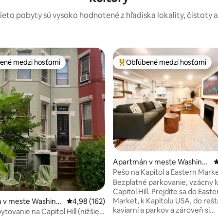
tieto pobyty sú vysoko hodnotené z hľadiska lokality, čistoty 
ené medzi hosťami
Obľúbené medzi hosťami
enejšie medzi hosťami
Najobľúbenejšie medzi hosťami
ie 5 z 5, počet hodnotení: 168
Apartmán v meste Washingt
P
on
Pešo na Kapitol a Eastern Marke
Bezplatné parkovanie
Bezplatné parkovanie, vzácny l
Capitol Hill. Prejdite sa do Easte
Market, k Kapitolu USA, do rešta
 v meste Washing
Priemerné ohodnotenie 4,98 z 5, počet hodno
4,98 (162)
kaviarní a parkov a zároveň si
tovanie na Capitol Hill (nižšie