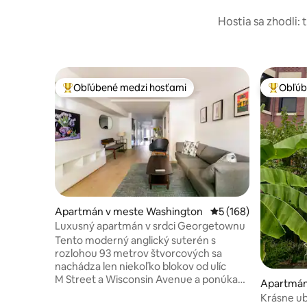
Hostia sa zhodli: 
Obľúbené medzi hosťami
Obľúb
Najobľúbenejšie medzi hosťami
Najobľúb
Apartmán v meste Washington
Priemerné ohodnoten
5 (168)
Luxusný apartmán v srdci Georgetownu
Tento moderný anglický suterén s
rozlohou 93 metrov štvorcových sa
nachádza len niekoľko blokov od ulíc
M Street a Wisconsin Avenue a ponúka
Apartmán
exkluzívne využívanie celého spodného
ton
Krásne uby
poschodia nového domu v Georgetownu