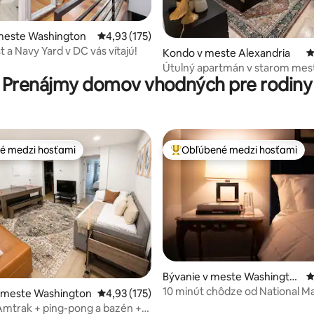
meste Washington
Priemerné ohodnotenie 4,93 z 5, počet hodn
4,93 (175)
 a Navy Yard v DC vás vítajú!
ie 5 z 5, počet hodnotení: 124
Kondo v meste Alexandria
P
Útulný apartmán v starom mes
Prenájmy domov vhodných pre rodiny
é medzi hosťami
Obľúbené medzi hosťami
é medzi hosťami
Najobľúbenejšie medzi hosťami
4,88 z 5, počet hodnotení: 157
Bývanie v meste Washingto
P
n
10 minút chôdze od National Ma
v meste Washington
Priemerné ohodnotenie 4,93 z 5, počet hodn
4,93 (175)
a prístaviska
mtrak + ping-pong a bazén +