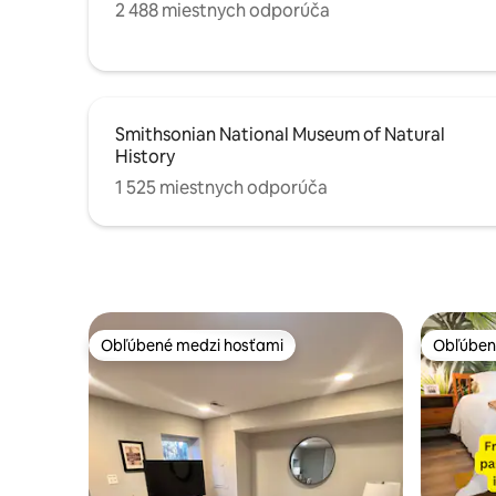
2 488 miestnych odporúča
Smithsonian National Museum of Natural
History
1 525 miestnych odporúča
Obľúbené medzi hosťami
Obľúben
Obľúbené medzi hosťami
Obľúben