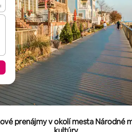
rechádzať pomocou klávesov so šípkami nahor a nadol alebo ich pres
ové prenájmy v okolí mesta Národné 
kultúry