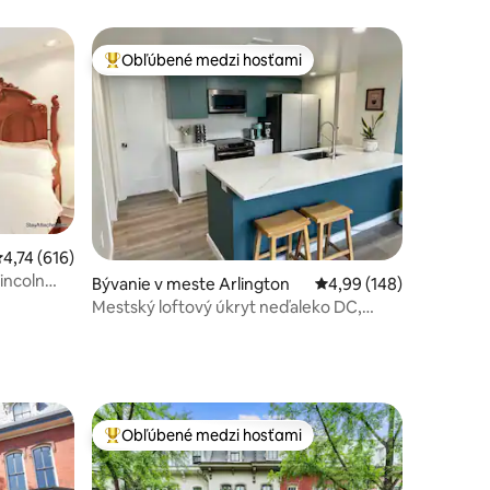
Obľúbené medzi hosťami
Najobľúbenejšie medzi hosťami
riemerné ohodnotenie 4,74 z 5, počet hodnotení: 616
4,74 (616)
Lincoln
otení: 151
Bývanie v meste Arlington
Priemerné ohodnotenie 
4,99 (148)
Mestský loftový úkryt neďaleko DC,
Tysons, Georgetown
Obľúbené medzi hosťami
Najobľúbenejšie medzi hosťami