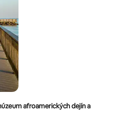
kúmať pomocou dotykových gest či potiahnutia prstom.
múzeum afroamerických dejín a