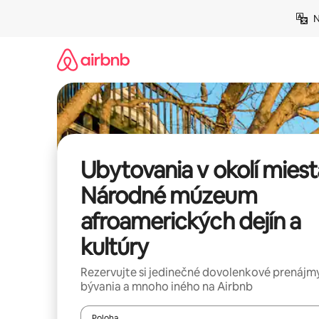
Preskočiť
N
na
obsah.
Ubytovania v okolí miest
Národné múzeum
afroamerických dejín a
kultúry
Rezervujte si jedinečné dovolenkové prenájmy
bývania a mnoho iného na Airbnb
Poloha