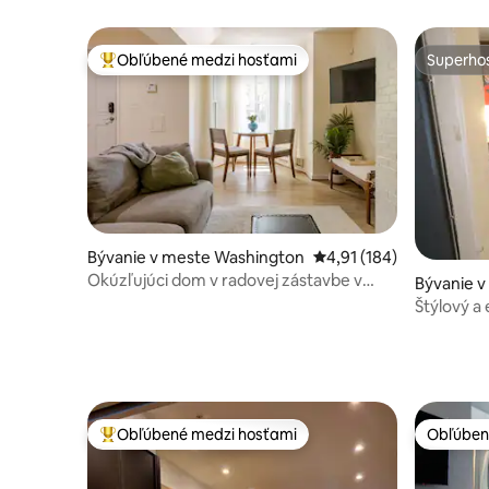
parkovan
Obľúbené medzi hosťami
Superhos
Najobľúbenejšie medzi hosťami
Superhos
Bývanie v meste Washington
Priemerné ohodnotenie 
4,91 (184)
Okúzľujúci dom v radovej zástavbe v
Bývanie 
Logana len pár krokov od 14. ulice
Štýlový a
„špičková
Obľúbené medzi hosťami
Obľúben
Najobľúbenejšie medzi hosťami
Obľúben