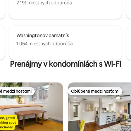
2 191 miestnych odporúča
Washingtonov pamätník
1 064 miestnych odporúča
Prenájmy v kondomíniách s Wi-Fi
é medzi hosťami
Obľúbené medzi hosťami
é medzi hosťami
Obľúbené medzi hosťami