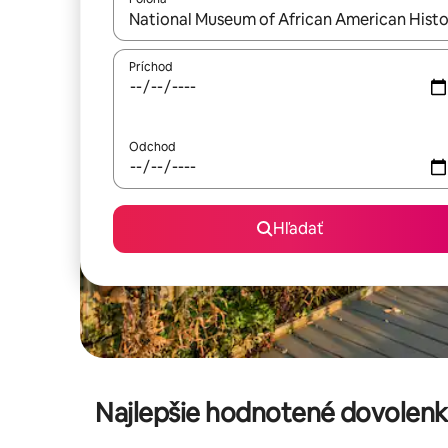
Keď budú výsledky k dispozícii, môžete si ich p
Príchod
Odchod
Hľadať
Najlepšie hodnotené dovolenk