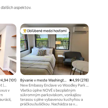
a ďalších aspektov.
Apartmán
Obľúbené medzi hosťami
Obľú
Najobľúbenejšie medzi hosťami
Najobľú
ton
Luxusný d
Novo zre
modernej
nachádzaj
Washingtonu. V pešej vz
mnohých 
života a 1
Veľa slne
predná u
a vychutn
riemerné ohodnotenie 4,94 z 5, počet hodnotení: 101
4,94 (101)
Bývanie v meste Washingto
Priemerné ohodnotenie 
4,99 (278)
súkromnej
n
Parkovani
t |
New Embassy Enclave vo Woodley Park s
domom a 
parkoviskom
uxus v
Všetko úplne NOVÉ s bezplatným
mohli používať. Stôl
rn
súkromným parkoviskom, vonkajšou
prednej spá
urácií,
terasou s plne vybavenou kuchyňou a
tení: 162
kaviareň
práčkou/sušičkou. Nachádza sa v