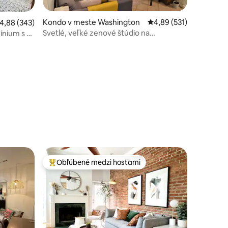
tení: 203
Kondo v meste Washington
Priemerné ohodnotenie
4,89 (531)
riemerné ohodnotenie 4,88 z 5, počet hodnotení: 343
4,88 (343)
Svetlé, veľké zenové štúdio na
nium s 1
historickom Logan Circle
 4
Obľúbené medzi hosťami
Najobľúbenejšie medzi hosťami