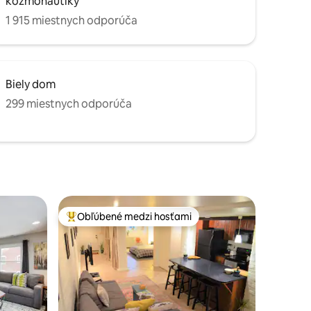
kozmonautiky
1 915 miestnych odporúča
Biely dom
299 miestnych odporúča
Obľúbené medzi hosťami
Najobľúbenejšie medzi hosťami