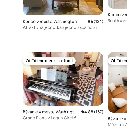
Kondo v 
Southwest
Kondo v meste Washington
Priemerné ohodnoten
5 (124)
Atraktívna jednotka s jednou spálňou na
Capitol Hill
Obľúbené medzi hosťami
Obľúben
Obľúbené medzi hosťami
Obľúben
Bývanie v meste Washingto
Priemerné ohodnotenie 
4,88 (157)
n
Grand Piano v Logan Circle!
Bývanie 
Múzeá a A