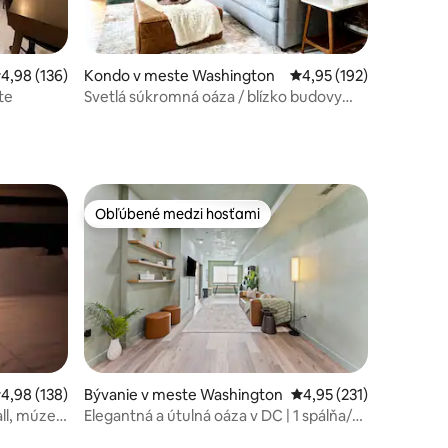
otení: 175
riemerné ohodnotenie 4,98 z 5, počet hodnotení: 136
4,98 (136)
Kondo v meste Washington
Priemerné ohodnotenie
4,95 (192)
te
Svetlá súkromná oáza / blízko budovy
Kapitolu
Obľúbené medzi hosťami
Obľúbené medzi hosťami
riemerné ohodnotenie 4,98 z 5, počet hodnotení: 138
4,98 (138)
Bývanie v meste Washington
Priemerné ohodnotenie
4,95 (231)
ll, múzeí
Elegantná a útulná oáza v DC | 1 spálňa/1
otení: 175
kúpeľňa