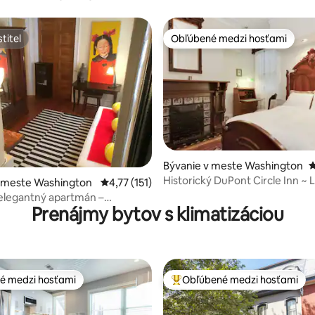
ie
titeľ
Obľúbené medzi hosťami
titeľ
Obľúbené medzi hosťami
4,91 z 5, počet hodnotení: 184
Bývanie v meste Washington
P
Historický DuPont Circle Inn ~ 
v meste Washington
Priemerné ohodnotenie 4,77 z 5, počet hodn
4,77 (151)
Room
 elegantný apartmán –
Prenájmy bytov s klimatizáciou
“ poloha
é medzi hosťami
Obľúbené medzi hosťami
é medzi hosťami
Najobľúbenejšie medzi hosťami