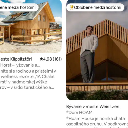
ené medzi hosťami
Obľúbené medzi hosťami
enejšie medzi hosťami
Najobľúbenejšie medzi hosťami
nie 5 z 5, počet hodnotení: 63
este Klippitztörl
Priemerné ohodnotenie 4,98 z 5, počet hodn
4,98 (161)
 Horst – lyžovanie a
tická sauna
te si s rodinou a priateľmi v
wellness rezorte „1A Chalet
orst“ v nadmorskej výške
ov – v srdci turistického a
areálu Klippitztörl. 🧖‍♂️
je presklená panoramatická
herným výhľadom. ☀️ V lete
Bývanie v meste Weinitzen
né turistické chodníky hneď za
®Dom HOAM
kajú na aktívne dni; v zime si
®Hoam House je horská chata
chutnávať lyžiarske stredisko,
osobitného druhu. V podkrov
achádza v krátkej vzdialenosti.