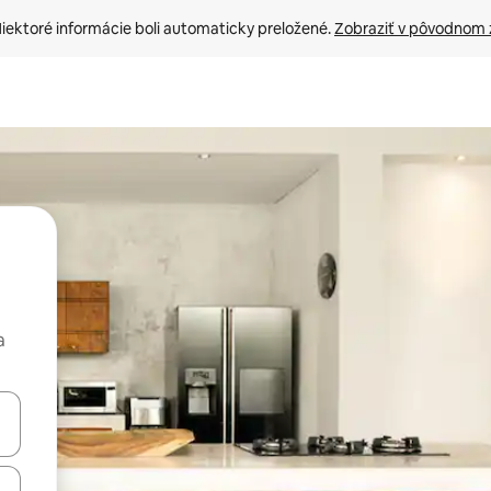
iektoré informácie boli automaticky preložené. 
Zobraziť v pôvodnom 
a
rechádzať pomocou klávesov so šípkami nahor a nadol alebo ich pres