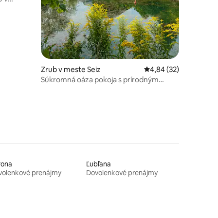
Zrub v meste Seiz
Priemerné ohodnotenie
4,84 (32)
Súkromná oáza pokoja s prírodným
jazierkom a domom na strome
rona
Ľubľana
volenkové prenájmy
Dovolenkové prenájmy