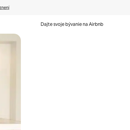
znení
Dajte svoje bývanie na Airbnb
kúmať pomocou dotykových gest či potiahnutia prstom.