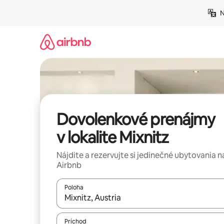
Preskočiť
N
na
obsah.
Dovolenkové prenájmy
v lokalite Mixnitz
Nájdite a rezervujte si jedinečné ubytovania n
Airbnb
Poloha
Keď budú výsledky k dispozícii, môžete si ich p
Príchod