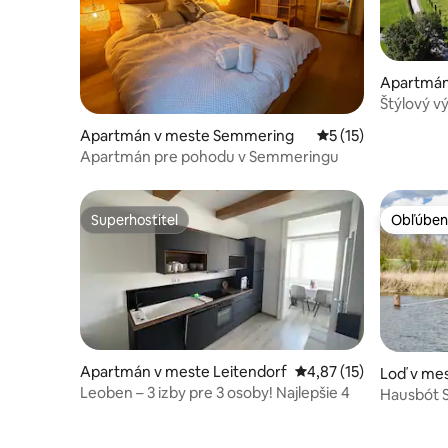
Apartmán 
ei Ilz
Štýlový v
Apartmán v meste Semmering
Priemerné ohodnote
5 (15)
Apartmán pre pohodu v Semmeringu
Superhostiteľ
Obľúben
Superhostiteľ
Obľúben
Apartmán v meste Leitendorf
Priemerné ohodnotenie
4,87 (15)
Loď v mes
Leoben – 3 izby pre 3 osoby! Najlepšie 4
ab
Hausbót 