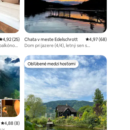
otení: 36
Priemerné ohodnotenie 4,92 z 5, počet hodnotení: 25
4,92 (25)
Chata v meste Edelschrott
Priemerné ohodnotenie
4,97 (68)
 balkónom
Dom pri jazere (4/4), letný sen s
pôžitkom a prírodou
Obľúbené medzi hosťami
Obľúbené medzi hosťami
notení: 10
Priemerné ohodnotenie 4,88 z 5, počet hodnotení: 8
4,88 (8)
u v