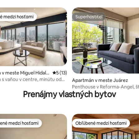
 Condesa s manželskou
Condesy
é medzi hosťami
Superhostiteľ
é medzi hosťami
Superhostiteľ
 4,9 z 5, počet hodnotení: 171
v meste Miguel Hidalg
Priemerné ohodnotenie 5 z 5, počet hod
5 (13)
s vaňou v centre, minútu od
Apartmán v meste Juárez
Penthouse v Reforma-Angel, št
Prenájmy vlastných bytov
Juárez
ené medzi hosťami
Obľúbené medzi hosťami
enejšie medzi hosťami
Obľúbené medzi hosťami