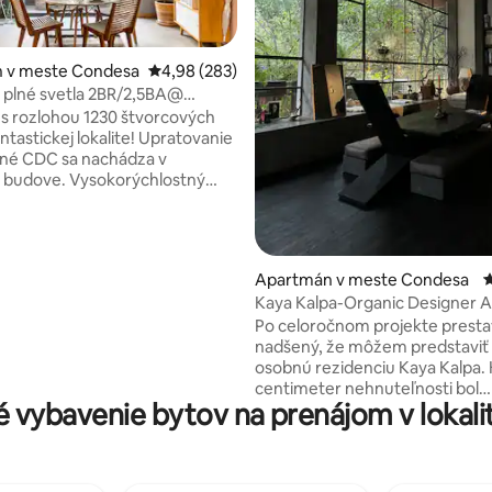
4,94 z 5, počet hodnotení: 105
 v meste Condesa
Priemerné ohodnotenie 4,98 z 5, počet hodno
4,98 (283)
 plné svetla 2BR/2,5BA@
s terasou
s rozlohou 1230 štvorcových
ntastickej lokalite! Upratovanie
né CDC sa nachádza v
 budove. Vysokorýchlostný
 filtrovaná voda. Supermarket
ár krokov od apartmánu.
má manželskú posteľ v jednej
 druhej spálni (obe s nádhernou
Apartmán v meste Condesa
P
vlastnou kúpeľňou), jedálňou
Kaya Kalpa-Organic Designer 
ou elegantnou
in Condesa
Po celoročnom projekte prest
mpletne vybavenou kuchyňou.
nadšený, že môžem predstaviť
 tvrdého dreva a nadrozmerné
osobnú rezidenciu Kaya Kalpa. Každý
álne, 2,5 kúpeľne, veľká
centimeter nehnuteľnosti bol
 moderný nábytok. Vrátnik
 vybavenie bytov na prenájom v lokali
premyslene zrekonštruovaný. 
miesto pre umelcov, tulákov, v
praktikantov života, ktorí prídu
zamyslieť sa a tvoriť. Bývanie sa