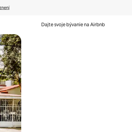
znení
Dajte svoje bývanie na Airbnb
kúmať pomocou dotykových gest či potiahnutia prstom.