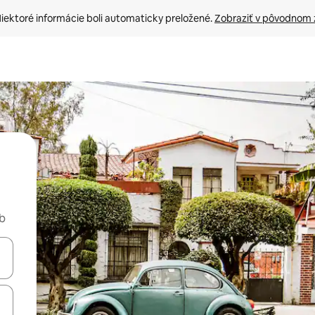
iektoré informácie boli automaticky preložené. 
Zobraziť v pôvodnom 
nb
rechádzať pomocou klávesov so šípkami nahor a nadol alebo ich pres