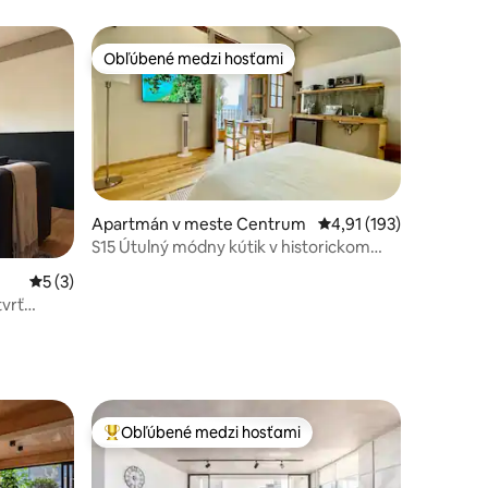
strešné wellness
Obľúbené medzi hosťami
Obľúbené medzi hosťami
Apartmán v meste Centrum
Priemerné ohodnotenie
4,91 (193)
S15 Útulný módny kútik v historickom
notení: 13
centre
Priemerné ohodnotenie 5 z 5, počet hodnotení: 3
5 (3)
vrť
Obľúbené medzi hosťami
Najobľúbenejšie medzi hosťami