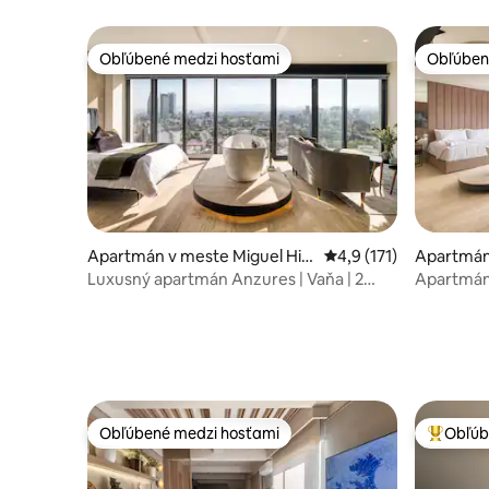
panorámu neďaleko Chapultepecu |
apartmán
Condesa
posteľou
Obľúbené medzi hosťami
Obľúben
Obľúbené medzi hosťami
Obľúben
Apartmán v meste Miguel Hid
Priemerné ohodnotenie
4,9 (171)
Apartmán 
algo
o
Luxusný apartmán Anzures | Vaňa | 2
Apartmán 
hostia
Polanca
Obľúbené medzi hosťami
Obľúb
Obľúbené medzi hosťami
Najobľúb