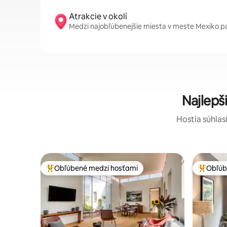
Atrakcie v okolí
Medzi najobľúbenejšie miesta v meste Mexiko pa
Najlepš
Hostia súhlasi
Obľúbené medzi hosťami
Obľúb
Najobľúbenejšie medzi hosťami
Najobľúb