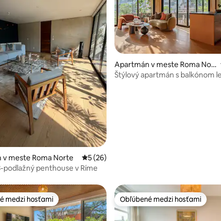
nie 5 z 5, počet hodnotení: 15
Apartmán v meste Roma Nor
te
Štýlový apartmán s balkónom l
krokov od kaviarne
 v meste Roma Norte
Priemerné ohodnotenie 5 z 5, počet hodn
5 (26)
3-podlažný penthouse v Ríme
é medzi hosťami
Obľúbené medzi hosťami
é medzi hosťami
Obľúbené medzi hosťami