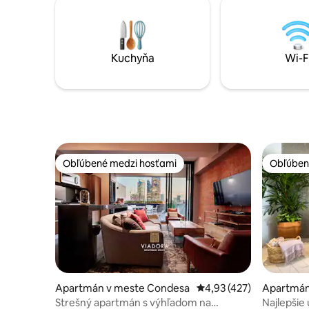
Kuchyňa
Wi-F
Obľúbené medzi hosťami
Obľúben
Obľúbené medzi hosťami
Obľúben
Apartmán v meste Condesa
Priemerné ohodnotenie 
4,93 (427)
Apartmán
rte
Strešný apartmán s výhľadom na
Najlepšie