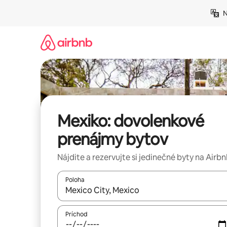
Preskočiť
N
na
obsah.
Mexiko: dovolenkové
prenájmy bytov
Nájdite a rezervujte si jedinečné byty na Airb
Poloha
Keď budú výsledky k dispozícii, môžete si ich p
Príchod