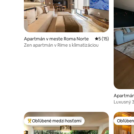
Apartmán v meste Roma Norte
Priemerné ohodnote
5 (15)
Zen apartmán v Ríme s klimatizáciou
Apartmán
Luxusný 
Obľúbené medzi hosťami
Obľúben
Najobľúbenejšie medzi hosťami
Obľúben