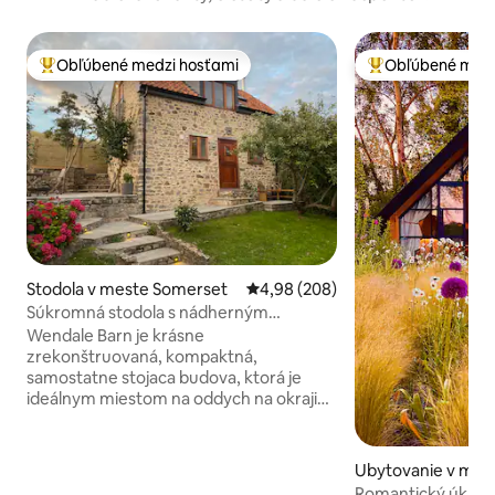
Obľúbené medzi hosťami
Obľúbené medz
Najobľúbenejšie medzi hosťami
Najobľúbenejšie 
Stodola v meste Somerset
Priemerné ohodnotenie 4,98 z 5
4,98 (208)
Súkromná stodola s nádherným
výhľadom.
Wendale Barn je krásne
zrekonštruovaná, kompaktná,
samostatne stojaca budova, ktorá je
ideálnym miestom na oddych na okraji
mesta Cheddar. S vlastnou terasou,
vonkajším posedením a nádherným
výhľadom na vodnú nádrž a Glastonbury
Ubytovanie v mes
Tor. Súkromné, romantické, ideálne
m
Romantický úkryt