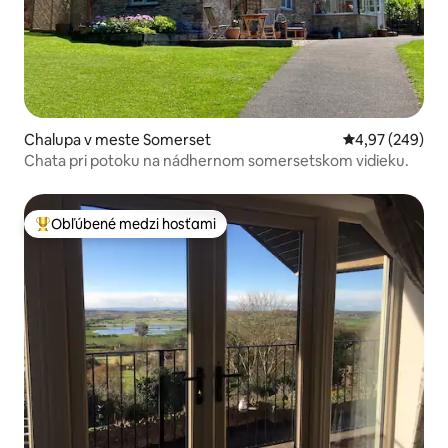
Chalupa v meste Somerset
Priemerné ohod
4,97 (249)
Chata pri potoku na nádhernom somersetskom vidieku.
Obľúbené medzi hosťami
Najobľúbenejšie medzi hosťami