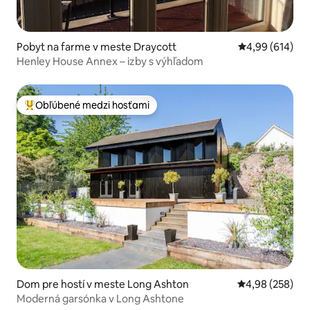
Pobyt na farme v meste Draycott
Priemerné ohod
4,99 (614)
Henley House Annex – izby s výhľadom
Obľúbené medzi hosťami
Najobľúbenejšie medzi hosťami
Dom pre hostí v meste Long Ashton
Priemerné ohod
4,98 (258)
Moderná garsónka v Long Ashtone