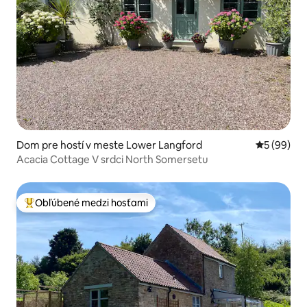
Dom pre hostí v meste Lower Langford
Priemerné 
5 (99)
Acacia Cottage V srdci North Somersetu
Obľúbené medzi hosťami
Najobľúbenejšie medzi hosťami