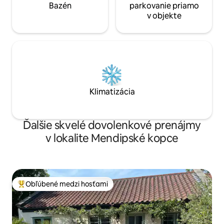
Bazén
parkovanie priamo
v objekte
Klimatizácia
Ďalšie skvelé dovolenkové prenájmy
v lokalite Mendipské kopce
Obľúbené medzi hosťami
Najobľúbenejšie medzi hosťami