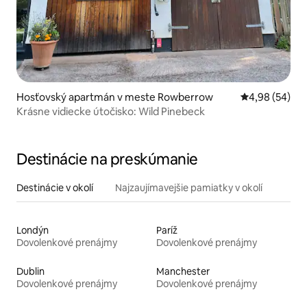
Hosťovský apartmán v meste Rowberrow
Priemerné oho
4,98 (54)
Krásne vidiecke útočisko: Wild Pinebeck
Destinácie na preskúmanie
Destinácie v okolí
Najzaujímavejšie pamiatky v okolí
Londýn
Paríž
Dovolenkové prenájmy
Dovolenkové prenájmy
Dublin
Manchester
Dovolenkové prenájmy
Dovolenkové prenájmy