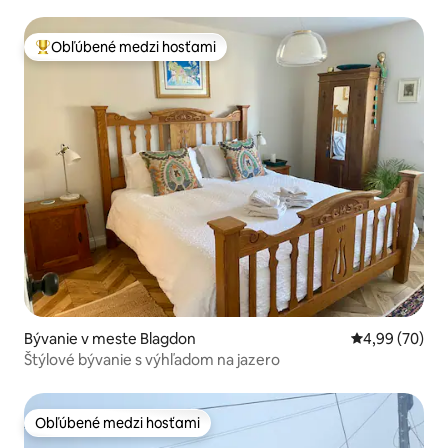
Obľúbené medzi hosťami
Najobľúbenejšie medzi hosťami
Bývanie v meste Blagdon
Priemerné oho
4,99 (70)
Štýlové bývanie s výhľadom na jazero
Obľúbené medzi hosťami
Obľúbené medzi hosťami