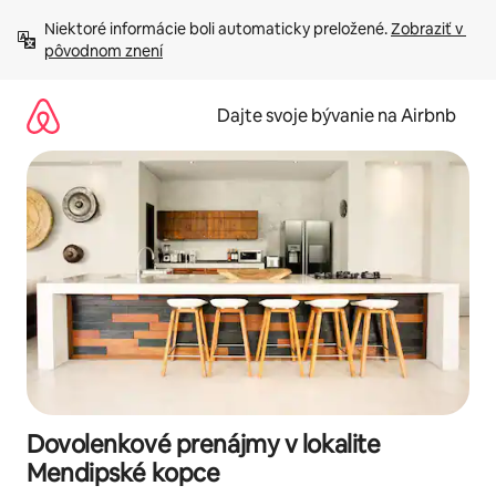
Preskočiť
Niektoré informácie boli automaticky preložené. 
Zobraziť v 
na
pôvodnom znení
obsah.
Dajte svoje bývanie na Airbnb
Dovolenkové prenájmy v lokalite
Mendipské kopce