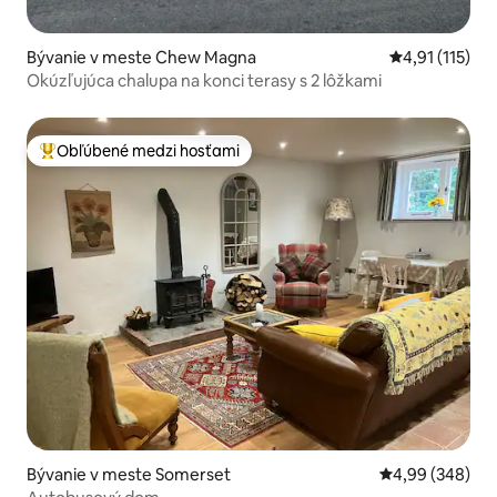
Bývanie v meste Chew Magna
Priemerné oho
4,91 (115)
Okúzľujúca chalupa na konci terasy s 2 lôžkami
Obľúbené medzi hosťami
Najobľúbenejšie medzi hosťami
Bývanie v meste Somerset
Priemerné ohod
4,99 (348)