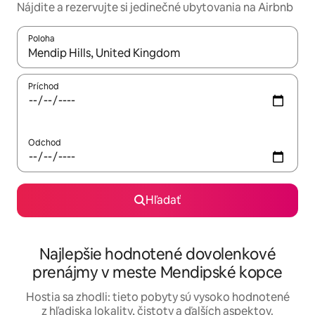
Nájdite a rezervujte si jedinečné ubytovania na Airbnb
Poloha
Keď budú výsledky k dispozícii, môžete si ich prechádzať pom
Príchod
Odchod
Hľadať
Najlepšie hodnotené dovolenkové
prenájmy v meste Mendipské kopce
Hostia sa zhodli: tieto pobyty sú vysoko hodnotené
z hľadiska lokality, čistoty a ďalších aspektov.