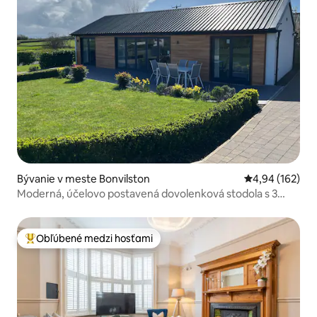
Bývanie v meste Bonvilston
Priemerné ohod
4,94 (162)
Moderná, účelovo postavená dovolenková stodola s 3
spálňami
Obľúbené medzi hosťami
Najobľúbenejšie medzi hosťami