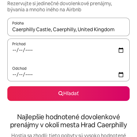
Rezervujte si jedinečné dovolenkové prenájmy,
bývania a mnoho iného na Airbnb
Poloha
Keď budú výsledky k dispozícii, môžete si ich prechádzať pom
Príchod
Odchod
Hľadať
Najlepšie hodnotené dovolenkové
prenájmy v okolí mesta Hrad Caerphilly
Hostia sa zhodli: tieto pobyty sú vysoko hodnotené