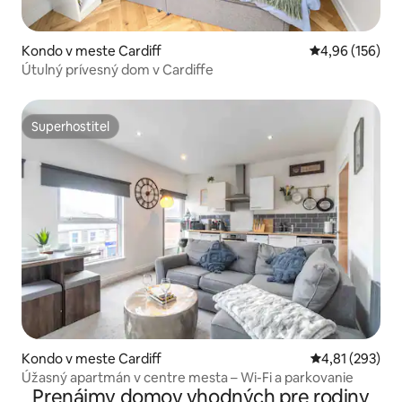
Kondo v meste Cardiff
Priemerné ohod
4,96 (156)
Útulný prívesný dom v Cardiffe
Superhostiteľ
Superhostiteľ
Kondo v meste Cardiff
Priemerné ohod
4,81 (293)
Úžasný apartmán v centre mesta – Wi-Fi a parkovanie
Prenájmy domov vhodných pre rodiny