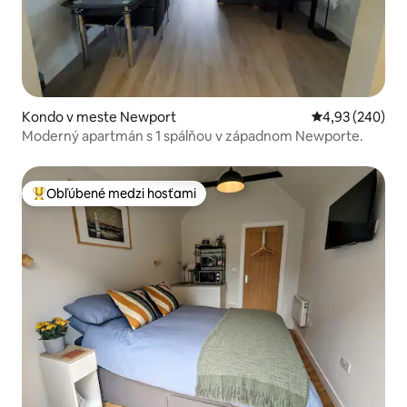
Kondo v meste Newport
Priemerné ohod
4,93 (240)
Moderný apartmán s 1 spálňou v západnom Newporte.
Obľúbené medzi hosťami
Najobľúbenejšie medzi hosťami