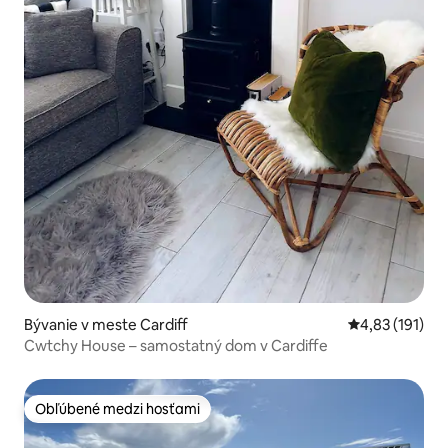
Bývanie v meste Cardiff
Priemerné oho
4,83 (191)
Cwtchy House – samostatný dom v Cardiffe
Obľúbené medzi hosťami
Obľúbené medzi hosťami