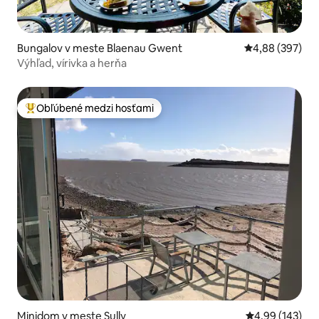
Bungalov v meste Blaenau Gwent
Priemerné ohod
4,88 (397)
Výhľad, vírivka a herňa
Obľúbené medzi hosťami
Najobľúbenejšie medzi hosťami
Minidom v meste Sully
Priemerné ohod
4,99 (143)