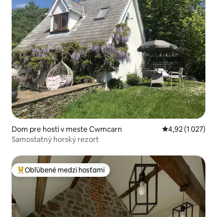
Dom pre hostí v meste Cwmcarn
Priemerné ohodn
4,92 (1 027)
Samostatný horský rezort
Obľúbené medzi hosťami
Najobľúbenejšie medzi hosťami