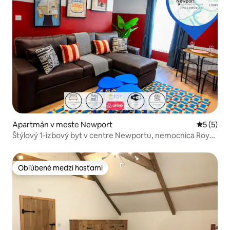
Apartmán v meste Newport
Priemerné
5 (5)
Štýlový 1-izbový byt v centre Newportu, nemocnica Royal
Gwent
Obľúbené medzi hosťami
Obľúbené medzi hosťami