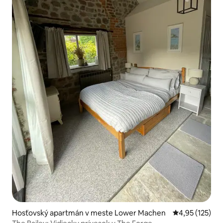
Hosťovský apartmán v meste Lower Machen
Priemerné ohod
4,95 (125)