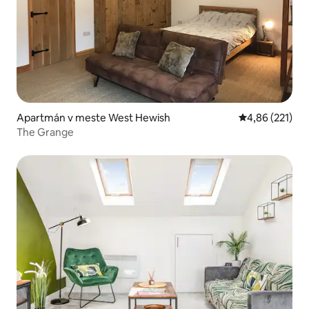
Apartmán v meste West Hewish
Priemerné ohod
4,86 (221)
The Grange