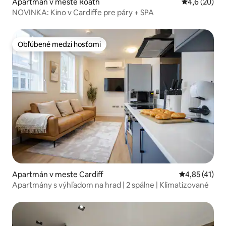
Apartmán v meste Roath
Priemerné oh
4,6 (20)
NOVINKA: Kino v Cardiffe pre páry + SPA
Obľúbené medzi hosťami
Obľúbené medzi hosťami
Apartmán v meste Cardiff
Priemerné oh
4,85 (41)
Apartmány s výhľadom na hrad | 2 spálne | Klimatizované