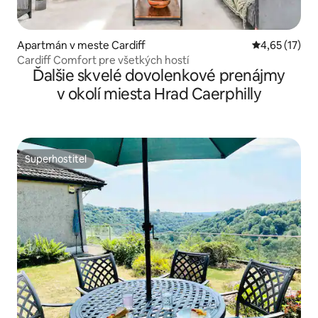
Apartmán v meste Cardiff
Priemerné oh
4,65 (17)
Cardiff Comfort pre všetkých hostí
Ďalšie skvelé dovolenkové prenájmy
v okolí miesta Hrad Caerphilly
Superhostiteľ
Superhostiteľ