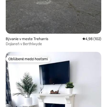
Bývanie v meste Treharris
Priemerné ohod
4,98 (102)
Dojiareň v Berthlwyde
Obľúbené medzi hosťami
Obľúbené medzi hosťami