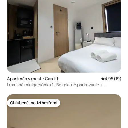
Apartmán v meste Cardiff
Priemerné oho
4,95 (19)
Luxusná minigarsónka 1 · Bezplatné parkovanie +
klimatizácia
Obľúbené medzi hosťami
Obľúbené medzi hosťami