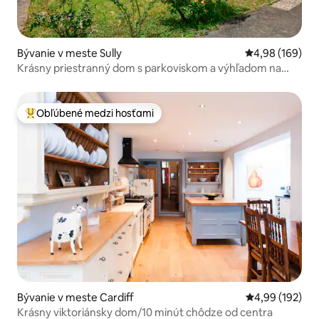
Bývanie v meste Sully
Priemerné ohod
4,98 (169)
Krásny priestranný dom s parkoviskom a výhľadom na
more.
Obľúbené medzi hosťami
Najobľúbenejšie medzi hosťami
Bývanie v meste Cardiff
Priemerné ohod
4,99 (192)
Krásny viktoriánsky dom/10 minút chôdze od centra