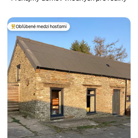
Obľúbené medzi hosťami
Najobľúbenejšie medzi hosťami