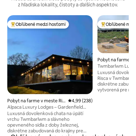
z hľadiska lokality, čistoty a ďalších aspektov.
Obľúbené medzi hosťami
Obľúbené medz
Najobľúbenejšie medzi hosťami
Najobľúbenejšie 
Pobyt na farme v 
ca
Twmbarlwm Luxury
Lodge
Luxusná dovolenko
Risca v Twmbarlwm
diskrétne zabudov
vytvorená pre rel
Chata bola postav
Pobyt na farme v meste Ris
Priemerné ohodnotenie 4,99 z 5
4,99 (238)
starostlivosťou a 
ca
izoláciou, aby bo
Alpaca Luxury Lodges – Gardenfield
spánok. *Ponúkame aj iné luxusné
Cabin
Luxusná dovolenková chata na úpätí
pobyty v chatkách
vrchu Twmbarlwm a slávneho
podrobnosti, pošli
opevneného sídla z doby železnej,
Bezplatný uvítací 
diskrétne zabudovaná do krajiny pre
vírivka a ohnisko/gril 2