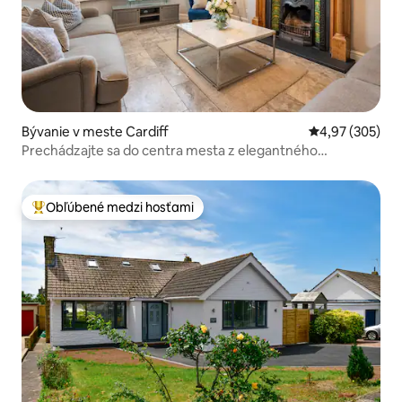
Bývanie v meste Cardiff
Priemerné ohod
4,97 (305)
Prechádzajte sa do centra mesta z elegantného
zrekonštruovaného mestského domu
Obľúbené medzi hosťami
Najobľúbenejšie medzi hosťami