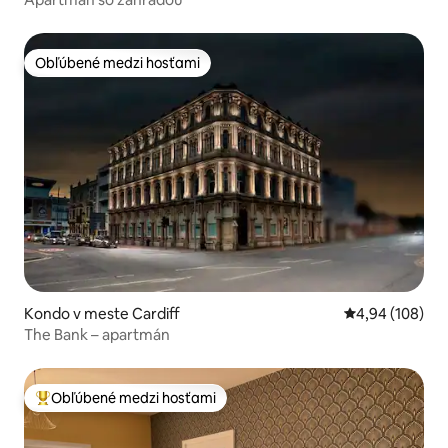
Obľúbené medzi hosťami
Obľúbené medzi hosťami
Kondo v meste Cardiff
Priemerné ohod
4,94 (108)
The Bank – apartmán
Obľúbené medzi hosťami
Najobľúbenejšie medzi hosťami