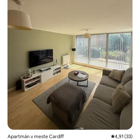
Apartmán v meste Cardiff
Priemerné oh
4,91 (33)