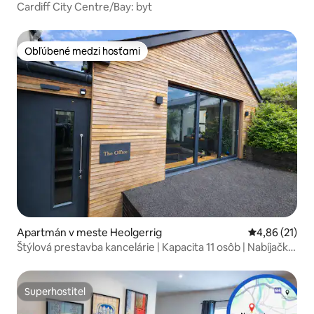
Cardiff City Centre/Bay: byt
Obľúbené medzi hosťami
Obľúbené medzi hosťami
Apartmán v meste Heolgerrig
Priemerné oho
4,86 (21)
Štýlová prestavba kancelárie | Kapacita 11 osôb | Nabíjačka
na elektromobily
Superhostiteľ
Superhostiteľ