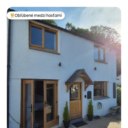
Obľúbené medzi hosťami
Najobľúbenejšie medzi hosťami