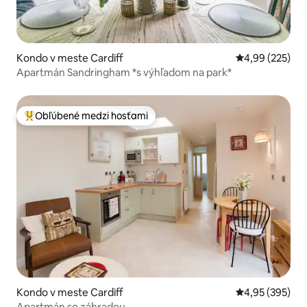
Kondo v meste Cardiff
Priemerné ohod
4,99 (225)
Apartmán Sandringham *s výhľadom na park*
Obľúbené medzi hosťami
Najobľúbenejšie medzi hosťami
Kondo v meste Cardiff
Priemerné ohod
4,95 (395)
Apartmán so záhradou