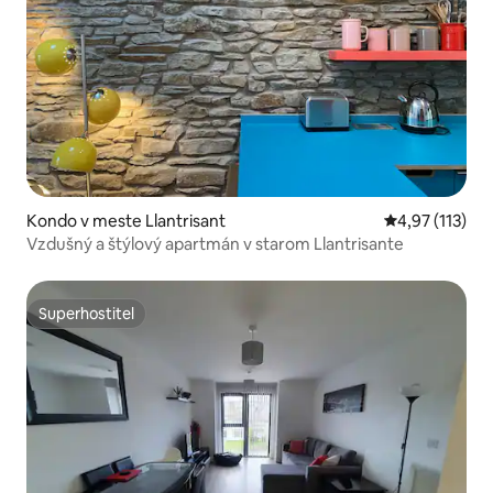
Kondo v meste Llantrisant
Priemerné oho
4,97 (113)
Vzdušný a štýlový apartmán v starom Llantrisante
Superhostiteľ
Superhostiteľ