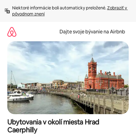
Preskočiť
Niektoré informácie boli automaticky preložené. 
Zobraziť v 
na
pôvodnom znení
obsah.
Dajte svoje bývanie na Airbnb
Ubytovania v okolí miesta Hrad
Caerphilly