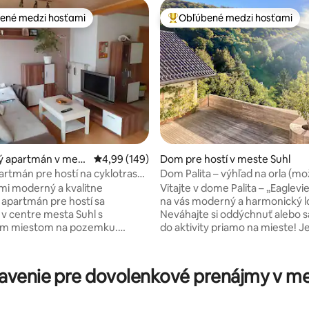
ené medzi hosťami
Obľúbené medzi hosťami
enejšie medzi hosťami
Najobľúbenejšie medzi hosťami
 4,99 z 5, počet hodnotení: 67
ý apartmán v mest
Priemerné ohodnotenie 4,99 z 5, počet hodno
4,99 (149)
Dom pre hostí v meste Suhl
artmán pre hostí na cyklotrase
Dom Palita – výhľad na orla (m
jogy a balvanov)
mi moderný a kvalitne
Vitajte v dome Palita – „Eagleview“!
apartmán pre hostí sa
na vás moderný a harmonický lo
v centre mesta Suhl s
Neváhajte si oddýchnuť alebo sa
ím miestom na pozemku.
do aktivity priamo na mieste! Je to skvelý
reštaurácia sú v pešej
východiskový bod na turistiku 
ti. Cyklotrasa Haseltal vedie
Domberg, na výlety do okolia a
bjektom. Vonkajší bazén sa
nájdenie pokoja a ticha na jógov
venie pre dovolenkové prenájmy v m
asi 300 m od hotela. Lyžiarske a
v záhrade – tu sa pohodlie stret
 oblasti v Durínskom lese
prírodou. Špeciálny vrchol: naša
 s medzinárodnými súťažnými a
boulderingová stena! Dovolenká