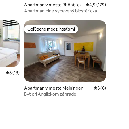
Apartmán v meste Rhönblick
Priemerné ohodnoteni
4,9 (179)
Apartmán plne vybavený biosférická
rezervácia
Obľúbené medzi hosťami
Obľúbené medzi hosťami
Priemerné ohodnotenie 5 z 5, počet hodnotení: 18
5 (18)
Apartmán v meste Meiningen
Priemerné ohodno
5 (6)
Byt pri Anglickom záhrade