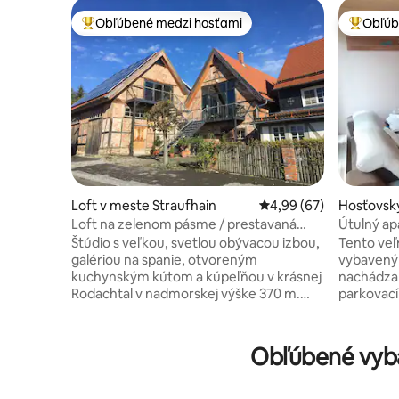
Obľúbené medzi hosťami
Obľúb
Najobľúbenejšie medzi hosťami
Najobľúb
Loft v meste Straufhain
Priemerné ohodnotenie
4,99 (67)
Hosťovsk
e Suhl
Loft na zelenom pásme / prestavaná
Útulný ap
stodola
Haseltal.
Štúdio s veľkou, svetlou obývacou izbou,
Tento veľ
galériou na spanie, otvoreným
vybavený 
kuchynským kútom a kúpeľňou v krásnej
nachádza 
Rodachtal v nadmorskej výške 370 m.
parkovac
Láskavo-rusticky rozvinutá stodola v
Nákupy a 
malej dedinke, ktorá ponúka absolútny
vzdialenos
pokoj, prírodu a mnoho možností
hneď za o
Obľúbené vyba
exkurzií. Žiadne rušenie dopravnej tepny
nachádza 
a prírodná pamiatka „Grünes Band“ sa
turistické
nachádza priamo na dedine. Udržateľné
(Oberhof