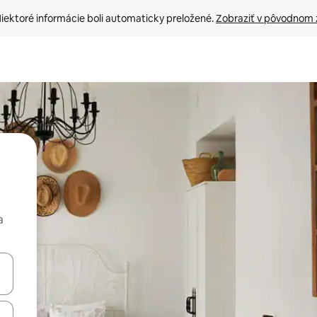
iektoré informácie boli automaticky preložené. 
Zobraziť v pôvodnom 
a
rechádzať pomocou klávesov so šípkami nahor a nadol alebo ich pres