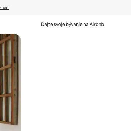
znení
Dajte svoje bývanie na Airbnb
kúmať pomocou dotykových gest či potiahnutia prstom.