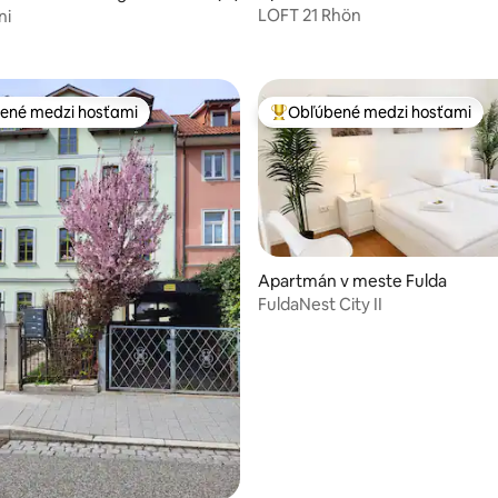
LOFT 21 Rhön
ni
ené medzi hosťami
Obľúbené medzi hosťami
enejšie medzi hosťami
Najobľúbenejšie medzi hosťami
Apartmán v meste Fulda
FuldaNest City II
 4,98 z 5, počet hodnotení: 40