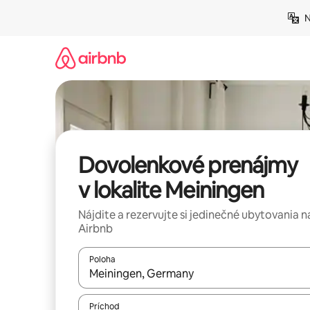
Preskočiť
N
na
obsah.
Dovolenkové prenájmy
v lokalite Meiningen
Nájdite a rezervujte si jedinečné ubytovania n
Airbnb
Poloha
Keď budú výsledky k dispozícii, môžete si ich p
Príchod