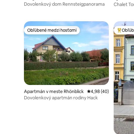
Dovolenkový dom Rennsteigpanorama
Chalet To
Obľúbené medzi hosťami
Obľúb
Obľúbené medzi hosťami
Najobľúb
Apartmán v meste Rhönblick
Priemerné ohodnotenie
4,98 (40)
Dovolenkový apartmán rodiny Hack