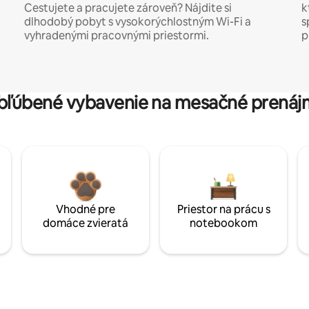
Cestujete a pracujete zároveň? Nájdite si
k
dlhodobý pobyt s vysokorýchlostným Wi-Fi a
s
vyhradenými pracovnými priestormi.
p
bľúbené vybavenie na mesačné prenáj
Vhodné pre
Priestor na prácu s
domáce zvieratá
notebookom