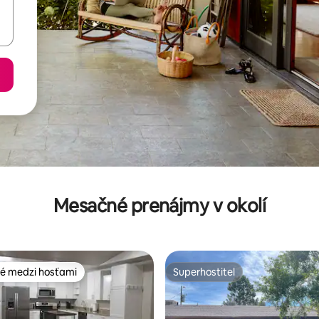
Mesačné prenájmy v okolí
é medzi hosťami
Superhostiteľ
é medzi hosťami
Superhostiteľ