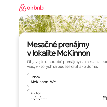
Preskočiť
na
obsah.
Mesačné prenájmy
v lokalite McKinnon
Objavujte dlhodobé prenájmy na mesiac aleb
viac, v ktorých sa budete cítiť ako doma.
Poloha
Keď budú výsledky k dispozícii, môžete si ich p
Príchod