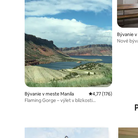
Bývanie v
Nové bývanie
parkovani
Bývanie v meste Manila
Priemerné ohodnotenie 
4,77 (176)
Flaming Gorge – výlet v blízkosti
rybolovu/lovu