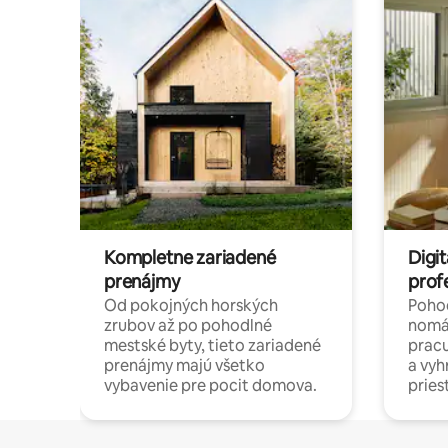
Kompletne zariadené
Digit
prenájmy
prof
Od pokojných horských
Pohod
zrubov až po pohodlné
nomá
mestské byty, tieto zariadené
pracu
prenájmy majú všetko
a vy
vybavenie pre pocit domova.
pries