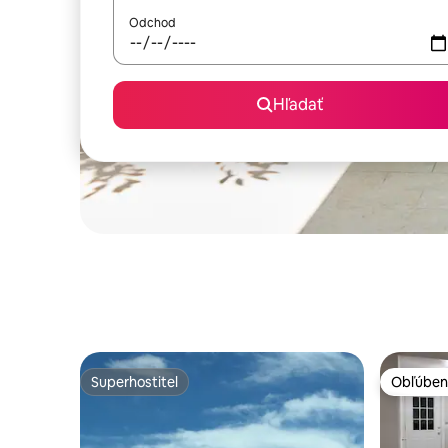
Odchod
Hľadať
Superhostiteľ
Obľúben
Superhostiteľ
Obľúben