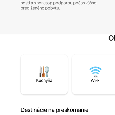
hostí a s nonstop podporou počas vášho
predĺženého pobytu.
O
Kuchyňa
Wi-Fi
Destinácie na preskúmanie