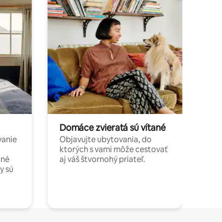
Domáce zvieratá sú vítané
vanie
Objavujte ubytovania, do
ktorých s vami môže cestovať
jné
aj váš štvornohý priateľ.
y sú