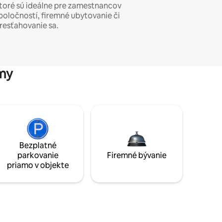
toré sú ideálne pre zamestnancov
poločností, firemné ubytovanie či
resťahovanie sa.
my
Bezplatné
parkovanie
Firemné bývanie
priamo v objekte