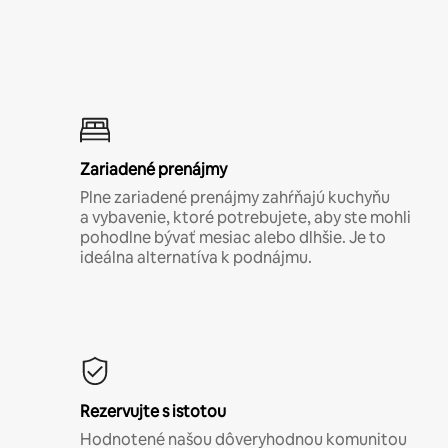
Zariadené prenájmy
Plne zariadené prenájmy zahŕňajú kuchyňu
a vybavenie, ktoré potrebujete, aby ste mohli
pohodlne bývať mesiac alebo dlhšie. Je to
ideálna alternatíva k podnájmu.
Rezervujte s istotou
Hodnotené našou dôveryhodnou komunitou