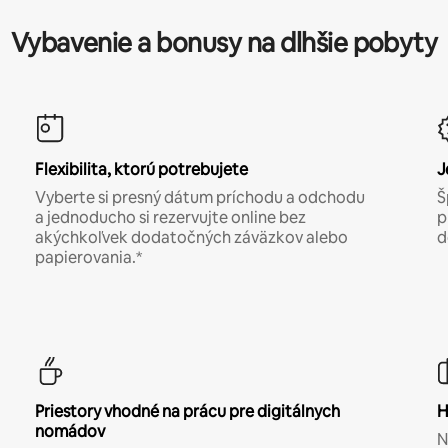
Vybavenie a bonusy na dlhšie pobyty
Flexibilita, ktorú potrebujete
J
Vyberte si presný dátum príchodu a odchodu
Š
a jednoducho si rezervujte online bez
p
akýchkoľvek dodatočných záväzkov alebo
d
papierovania.*
Priestory vhodné na prácu pre digitálnych
H
nomádov
N