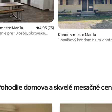
 meste Manila
Priemerné ohodnotenie 4,95 z 5, počet hod
4,95 (75)
 pre 10 osôb, obrovské
Kondo v meste Manila
e a skvelý výhľad
1-spálňový kondomínium v hot
Vacation Inn
4,77 z 5, počet hodnotení: 176
Pohodlie domova a skvelé mesačné cen