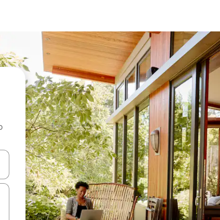
o
rechádzať pomocou klávesov so šípkami nahor a nadol alebo ich pres