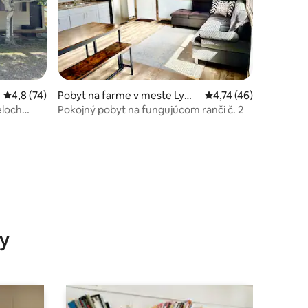
notení: 75
Priemerné ohodnotenie 4,8 z 5, počet hodnotení: 74
4,8 (74)
Pobyt na farme v meste Lyma
Priemerné ohodnoteni
4,74 (46)
n
eloch
Pokojný pobyt na fungujúcom ranči č. 2
y