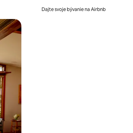
Dajte svoje bývanie na Airbnb
kúmať pomocou dotykových gest či potiahnutia prstom.