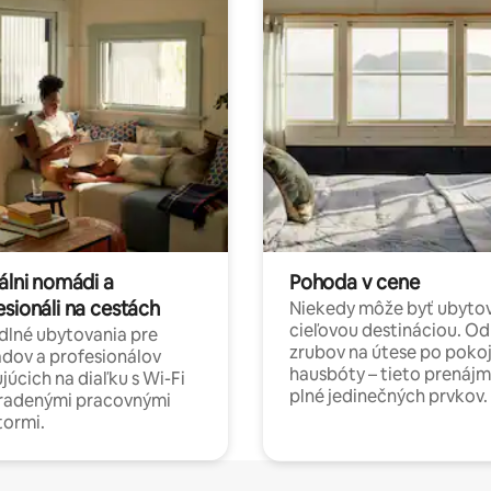
álni nomádi a
Pohoda v cene
esionáli na cestách
Niekedy môže byť ubyto
cieľovou destináciou. Od
lné ubytovania pre
zrubov na útese po poko
dov a profesionálov
hausbóty – tieto prenájm
júcich na diaľku s Wi-Fi
plné jedinečných prvkov.
hradenými pracovnými
tormi.