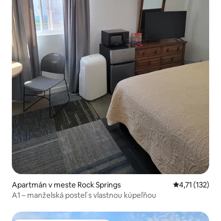
Apartmán v meste Rock Springs
Priemerné oho
4,71 (132)
A1 – manželská posteľ s vlastnou kúpeľňou