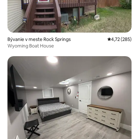
Bývanie v meste Rock Springs
Priemerné ohod
4,72 (285)
Wyoming Boat House