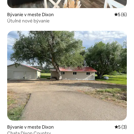
Bývanie v meste Dixon
Priemerné
5 (6)
Útulné nové bývanie
Bývanie v meste Dixon
Priemerné
5 (3)
Chata Dixon Country