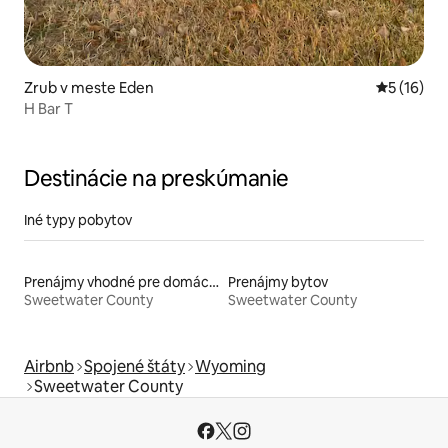
Zrub v meste Eden
Priemerné 
5 (16)
H Bar T
Destinácie na preskúmanie
Iné typy pobytov
Prenájmy vhodné pre domáce zvieratá
Prenájmy bytov
Sweetwater County
Sweetwater County
Airbnb
Spojené štáty
Wyoming
Sweetwater County