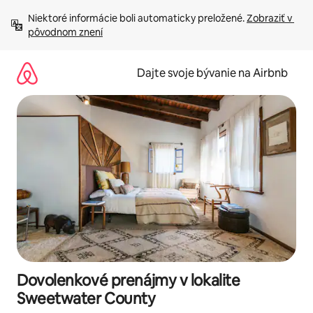
Preskočiť
Niektoré informácie boli automaticky preložené. 
Zobraziť v 
na
pôvodnom znení
obsah.
Dajte svoje bývanie na Airbnb
Dovolenkové prenájmy v lokalite
Sweetwater County