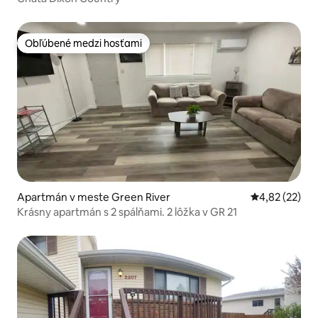
Obľúbené medzi hosťami
Obľúbené medzi hosťami
Apartmán v meste Green River
Priemerné oho
4,82 (22)
Krásny apartmán s 2 spálňami. 2 lôžka v GR 21