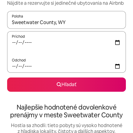
Nájdite a rezervujte si jedinečné ubytovania na Airbnb
Poloha
Keď budú výsledky k dispozícii, môžete si ich prechádzať pom
Príchod
Odchod
Hľadať
Najlepšie hodnotené dovolenkové
prenájmy v meste Sweetwater County
Hostia sa zhodli: tieto pobyty sú vysoko hodnotené
z hľadiska lokality, čistoty a ďalších aspektov.