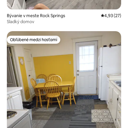
Bývanie v meste Rock Springs
Priemerné oho
4,93 (27)
Sladký domov
Obľúbené medzi hosťami
Obľúbené medzi hosťami