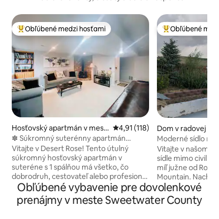
Obľúbené medzi hosťami
Obľúbené medz
Najobľúbenejšie medzi hosťami
Najobľúbenejšie 
Hosťovský apartmán v mest
Priemerné ohodnotenie 4,91 z 5
4,91 (118)
Dom v radovej zás
e Rock Springs
este Rock Springs
✽ Súkromný suterénny apartmán
Moderné sídlo na 
Desert Rose 1Br/BA/bar
rozvodnej siete
Vitajte v Desert Rose! Tento útulný
Vitajte v našom p
súkromný hosťovský apartmán v
sídle mimo civiliz
suteréne s 1 spálňou má všetko, čo
míľ južne od Rock Springs na Aspen
dobrodruh, cestovateľ alebo profesionál
Mountain. Nachádzame sa pri diaľnici
Obľúbené vybavenie pre dovolenkové
potrebuje, vrátane Wi-Fi, súkromnej
430, po dobre udrž
kúpeľne 3/4 s priestranným sprchovacím
dlhej 3 míle. Užite
prenájmy v meste Sweetwater County
kútom, luxusnej posteľnej bielizne,
civilizácie bez o
bezplatného parkovania na ulici,
presvedčivostí. Na