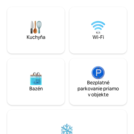
súkromia a výhodnej polohy na
ubytovaní pre host
objavovanie Rock Springs a okolitých
rozlohou 2 000 št
atrakcií. Využite veľkú obývaciu izbu,
spálne a 2 kúpeľn
kuchynský/barový priestor, mikrovlnnú
kuchyňou, obývac
rúru, minichladničku, priestranný
vchodom a terasou.
pracovný priestor, veľký biliardový stôl a
vychutnať si pokoj 
veľkú chladničku s mrazničkou v garáži.
stád jeleňov, antil
Kuchyňa
Wi-Fi
*Upozorňujeme, že nie je k dispozícii
sporák.
Bezplatné
Bazén
parkovanie priamo
v objekte