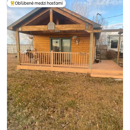
Obľúbené medzi hosťami
Najobľúbenejšie medzi hosťami