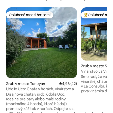
Obľúbené medzi hosťami
Obľúbené medz
Obľúbené medzi hosťami
Najobľúbenejšie 
Zrub v meste San 
Vinárstvo La Viñit
Sme radi, že vás 
vinárskej chate La 
Zrub v meste Tunuyán
Priemerné ohodnotenie 4,95 z 
4,95 (42)
v La Consulta, kt
Údolie Uco: Chata v horách, vinárstvo a
prvá vinárska dedi
grilovanie
Dizajnová chata v srdci údolia Uco.
Podkrovie medzi vi
Ideálne pre páry alebo malé rodiny
vírivkou a panor
(maximálne 4 hostia), ktoré hľadajú
hory môžete vidie
prémiový zážitok v horách. Odpojte sa
a prostredie obkl